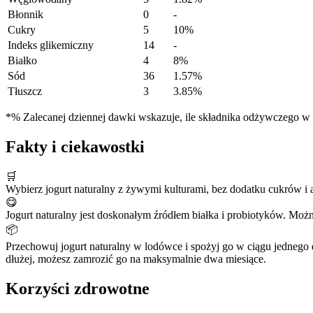
Błonnik
0
-
Cukry
5
10%
Indeks glikemiczny
14
-
Białko
4
8%
Sód
36
1.57%
Tłuszcz
3
3.85%
*% Zalecanej dziennej dawki wskazuje, ile składnika odżywczego w po
Fakty i ciekawostki
🛒
Wybierz jogurt naturalny z żywymi kulturami, bez dodatku cukrów i
😋
Jogurt naturalny jest doskonałym źródłem białka i probiotyków. Moż
📦
Przechowuj jogurt naturalny w lodówce i spożyj go w ciągu jednego
dłużej, możesz zamrozić go na maksymalnie dwa miesiące.
Korzyści zdrowotne