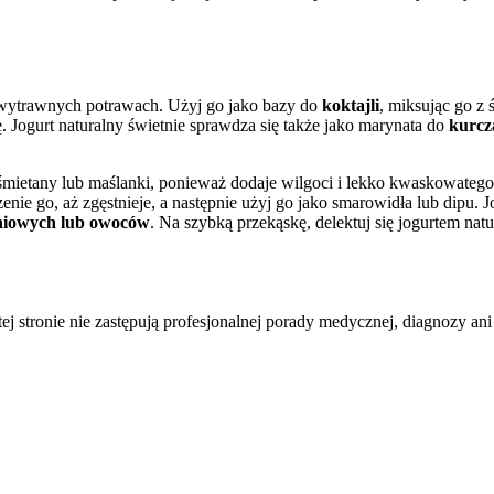
i wytrawnych potrawach. Użyj go jako bazy do
koktajli
, miksując go z
 Jogurt naturalny świetnie sprawdza się także jako marynata do
kurcz
mietany lub maślanki, ponieważ dodaje wilgoci i lekko kwaskowatego 
enie go, aż zgęstnieje, a następnie użyj go jako smarowidła lub dipu
aniowych lub owoców
. Na szybką przekąskę, delektuj się jogurtem na
tej stronie nie zastępują profesjonalnej porady medycznej, diagnozy ani