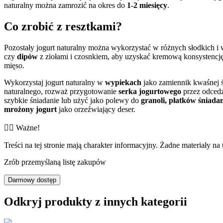
naturalny można zamrozić na okres do
1-2 miesięcy
.
Co zrobić z resztkami?
Pozostały jogurt naturalny można wykorzystać w różnych słodkich 
czy
dipów
z ziołami i czosnkiem, aby uzyskać kremową konsystencję.
mięso.
Wykorzystaj jogurt naturalny w
wypiekach
jako zamiennik kwaśnej ś
naturalnego, rozważ przygotowanie
serka jogurtowego
przez odcedz
szybkie śniadanie lub użyć jako polewy do
granoli, płatków śniad
mrożony jogurt
jako orzeźwiający deser.
👨‍⚕️️ Ważne!
Treści na tej stronie mają charakter informacyjny. Żadne materiały na 
Zrób przemyślaną listę zakupów
Darmowy dostęp
Odkryj produkty z innych kategorii