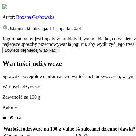
Autor:
Roxana Grabowska
Ostatnia aktualizacja:
1 listopada 2024
Jogurt naturalny jest bogaty w probiotyki, wapń i białko, co wspier
najlepsze sposoby przechowywania jogurtu, aby wydłużyć jego trwał
Dowiedz się więcej w aplikacji
Wartości odżywcze
Sprawdź szczegółowe informacje o wartościach odżywczych, w tym k
Wartości odżywcze
Zawartość na
100 g
Kalorie
🔥 59 kcal
Wartości odżywcze na
100 g
Value
%
zalecanej dziennej dawki
*
Węglowodany
5
1.82%