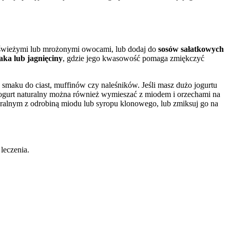
 świeżymi lub mrożonymi owocami, lub dodaj do
sosów sałatkowych
aka lub jagnięciny
, gdzie jego kwasowość pomaga zmiękczyć
smaku do ciast, muffinów czy naleśników. Jeśli masz dużo jogurtu
. Jogurt naturalny można również wymieszać z miodem i orzechami na
turalnym z odrobiną miodu lub syropu klonowego, lub zmiksuj go na
 leczenia.