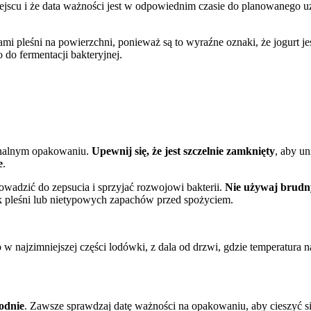
ejscu i że data ważności jest w odpowiednim czasie do planowanego u
i pleśni na powierzchni, ponieważ są to wyraźne oznaki, że jogurt j
 do fermentacji bakteryjnej.
ginalnym opakowaniu.
Upewnij się, że jest szczelnie zamknięty
, aby u
e
.
wadzić do zepsucia i sprzyjać rozwojowi bakterii.
Nie używaj brud
k pleśni lub nietypowych zapachów przed spożyciem.
najzimniejszej części lodówki, z dala od drzwi, gdzie temperatura na
godnie
. Zawsze sprawdzaj datę ważności na opakowaniu, aby cieszyć się 