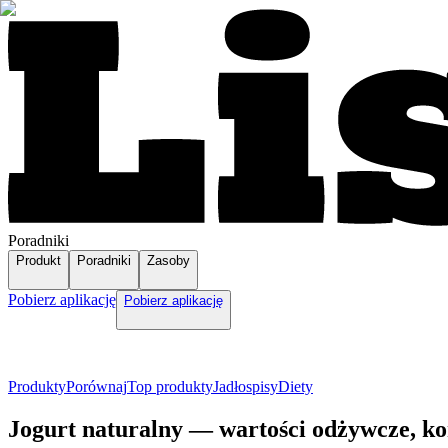
Poradniki
Produkt
Poradniki
Zasoby
Pobierz aplikację
Pobierz aplikację
Produkty
Porównaj
Top produkty
Jadłospisy
Diety
Jogurt naturalny — wartości odżywcze, ko