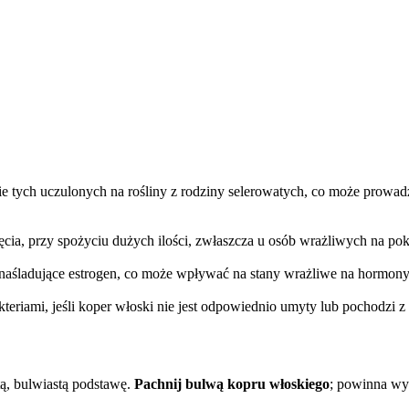
ie tych uczulonych na rośliny z rodziny selerowatych, co może prowad
dęcia, przy spożyciu dużych ilości, zwłaszcza u osób wrażliwych na po
naśladujące estrogen, co może wpływać na stany wrażliwe na hormony, 
eriami, jeśli koper włoski nie jest odpowiednio umyty lub pochodzi z
tą, bulwiastą podstawę.
Pachnij bulwą kopru włoskiego
; powinna wy