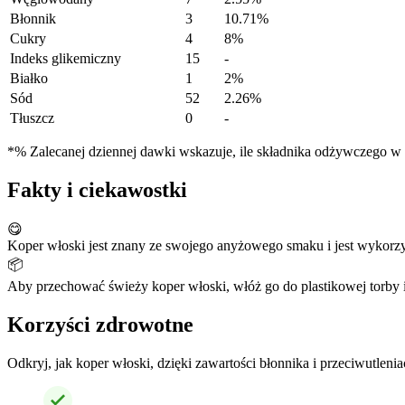
Błonnik
3
10.71%
Cukry
4
8%
Indeks glikemiczny
15
-
Białko
1
2%
Sód
52
2.26%
Tłuszcz
0
-
*% Zalecanej dziennej dawki wskazuje, ile składnika odżywczego w po
Fakty i ciekawostki
😋
Koper włoski jest znany ze swojego anyżowego smaku i jest wykorzy
📦
Aby przechować świeży koper włoski, włóż go do plastikowej torby i t
Korzyści zdrowotne
Odkryj, jak koper włoski, dzięki zawartości błonnika i przeciwutlen