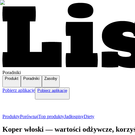
Poradniki
Produkt
Poradniki
Zasoby
Pobierz aplikację
Pobierz aplikację
Produkty
Porównaj
Top produkty
Jadłospisy
Diety
Koper włoski — wartości odżywcze, korzy