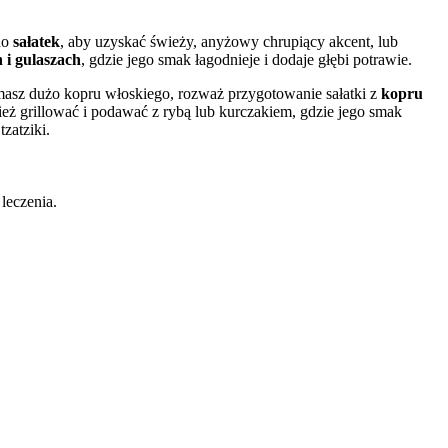
do
sałatek
, aby uzyskać świeży, anyżowy chrupiący akcent, lub
 i gulaszach
, gdzie jego smak łagodnieje i dodaje głębi potrawie.
 masz dużo kopru włoskiego, rozważ przygotowanie sałatki z
kopru
ż grillować i podawać z rybą lub kurczakiem, gdzie jego smak
zatziki.
 leczenia.