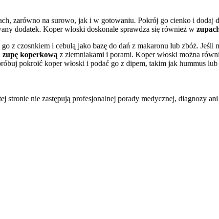
ch, zarówno na surowo, jak i w gotowaniu. Pokrój go cienko i dodaj 
zowany dodatek. Koper włoski doskonale sprawdza się również w
zupach
go z czosnkiem i cebulą jako bazę do dań z makaronu lub zbóż. Jeśli
a
zupę koperkową
z ziemniakami i porami. Koper włoski można równie
róbuj pokroić koper włoski i podać go z dipem, takim jak hummus lub t
tej stronie nie zastępują profesjonalnej porady medycznej, diagnozy ani