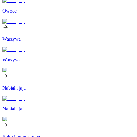
Owoce
Warzywa
Warzywa
Nabiał i jaja
Nabiał i jaja
Ryby i owoce morza