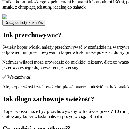
Unikaj kopru włoskiego z pękniętymi bulwami lub wiotkimi liśćmi, 
smak
, z chrupiącą teksturą, idealną do sałatek.
Dodaj do listy zakupów
Jak przechowywać?
Świeży koper włoski należy przechowywać w szufladzie na warzyw
odpowiednim przechowywaniu koper włoski może pozostać dobry p
Nadmiar wilgoci może prowadzić do miękkiej tekstury, dlatego ważne
przedwczesnego dojrzewania i psucia się.
✅ Wskazówka!
Aby koper włoski zachował chrupkość, warto umieścić mały kawałek 
Jak długo zachowuje świeżość?
Koper włoski może być przechowywany w lodówce przez
7-10 dni
,
Gotowany koper włoski należy spożyć w ciągu
3-5 dni
.
Co zrobić z resztkami?