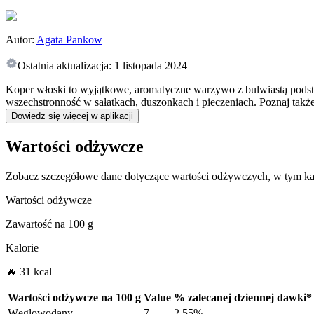
Autor:
Agata Pankow
Ostatnia aktualizacja:
1 listopada 2024
Koper włoski to wyjątkowe, aromatyczne warzywo z bulwiastą podst
wszechstronność w sałatkach, duszonkach i pieczeniach. Poznaj tak
Dowiedz się więcej w aplikacji
Wartości odżywcze
Zobacz szczegółowe dane dotyczące wartości odżywczych, w tym kal
Wartości odżywcze
Zawartość na
100 g
Kalorie
🔥 31 kcal
Wartości odżywcze na
100 g
Value
%
zalecanej dziennej dawki
*
Węglowodany
7
2.55%