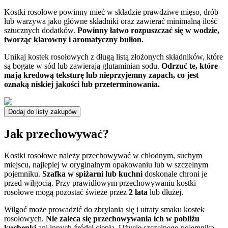
Kostki rosołowe powinny mieć w składzie prawdziwe mięso, drób
lub warzywa jako główne składniki oraz zawierać minimalną ilość
sztucznych dodatków.
Powinny łatwo rozpuszczać się w wodzie,
tworząc klarowny i aromatyczny bulion.
Unikaj kostek rosołowych z długą listą złożonych składników, które
są bogate w sód lub zawierają glutaminian sodu.
Odrzuć te, które
mają kredową teksturę lub nieprzyjemny zapach, co jest
oznaką niskiej jakości lub przeterminowania.
Dodaj do listy zakupów
Jak przechowywać?
Kostki rosołowe należy przechowywać w chłodnym, suchym
miejscu, najlepiej w oryginalnym opakowaniu lub w szczelnym
pojemniku.
Szafka w spiżarni lub kuchni
doskonale chroni je
przed wilgocią. Przy prawidłowym przechowywaniu kostki
rosołowe mogą pozostać świeże przez
2 lata
lub dłużej.
Wilgoć może prowadzić do zbrylania się i utraty smaku kostek
rosołowych.
Nie zaleca się przechowywania ich w pobliżu
kuchenki
ani innych źródeł ciepła. Użycie szczelnego pojemnika