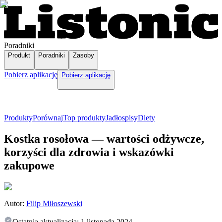
Poradniki
Produkt
Poradniki
Zasoby
Pobierz aplikację
Pobierz aplikację
Produkty
Porównaj
Top produkty
Jadłospisy
Diety
Kostka rosołowa — wartości odżywcze,
korzyści dla zdrowia i wskazówki
zakupowe
Autor:
Filip Miłoszewski
Ostatnia aktualizacja:
1 listopada 2024