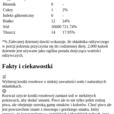
Błonnik
0
-
Cukry
1
2%
Indeks glikemiczny
0
-
Białko
12
24%
Sód
16600
721.74%
Tłuszcz
14
17.95%
*% Zalecanej dziennej dawki wskazuje, ile składnika odżywczego
w porcji jedzenia przyczynia się do codziennej diety. 2,000 kalorii
dziennie jest używane jako ogólna porada dotycząca wartości
odżywczych.
Fakty i ciekawostki
🛒
Wybieraj kostki rosołowe o niskiej zawartości sodu i naturalnych
składnikach.
😋
Rozważ użycie kostki rosołowej zamiast soli w niektórych
potrawach, aby dodać umami. Piwo ale to nie tylko jeden rodzaj
piwa, ale obejmuje szeroką gamę smaków i kolorów. Choć piwo ale
jest powszechnie znane z mocnego i gorzkiego smaku, który
sprawia, że jest popularne w angielskich i irlandzkich pubach, jego