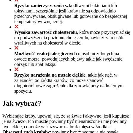
Ryzyko zanieczyszczenia
szkodliwymi bakteriami lub
toksynami, szczególnie jeśli kraby nie są odpowiednio
przechowywane, obsługiwane lub gotowane do bezpiecznej
temperatury wewnętrznej.
Wysoka zawartość cholesterolu
, która może przyczyniać się
do podwyższenia poziomu cholesterolu, zwłaszcza u osób
wrażliwych na cholesterol w diecie.
Możliwość reakcji alergicznych
u osób uczulonych na
owoce morza, powodujących objawy takie jak swędzenie,
obrzęk lub anafilaksja.
Ryzyko narażenia na metale ciężkie
, takie jak rtęć, w
zależności od źródła krabów, co może stanowić
długoterminowe zagrożenie dla zdrowia przy nadmiernym
spożyciu.
Jak wybrać?
Wybierając kraby, upewnij się, że są żywe i aktywne, jeśli kupujesz
je na świeżo. Ich muszle powinny być nienaruszone i nie powinny
być lekkie, co może wskazywać na brak mięsa w środku.
Obserwuj ruch krabów
; powinny być żywotne, a nie ospałe.