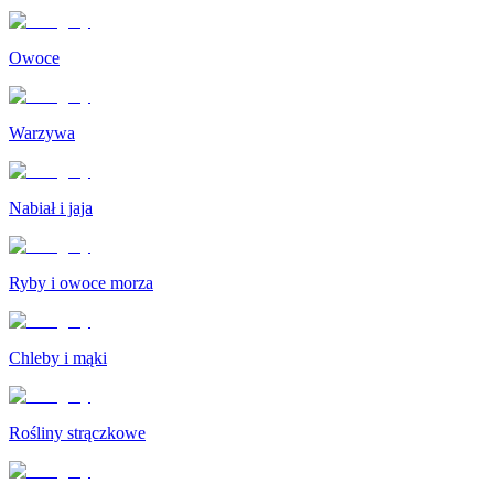
Owoce
Warzywa
Nabiał i jaja
Ryby i owoce morza
Chleby i mąki
Rośliny strączkowe