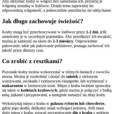
Aby utrzymać kraby w wilgoci bez zanurzania ich, przykryj je
wilgotną szmatką w lodówce. Dzięki temu zapewnisz im
odpowiednią wilgotność, a jednocześnie umożliwisz im oddychanie.
Jak długo zachowuje świeżość?
Kraby mogą być przechowywane w lodówce przez
1-2 dni
, jeśli
umieścimy je w szczelnym pojemniku. Aby przedłużyć ich trwałość,
można je zamrozić na okres do
2-3 miesięcy
. Odpowiednie
pakowanie, takie jak pakowanie próżniowe, pomaga zachować ich
jakość przez dłuższy czas.
Co zrobić z resztkami?
Pozostałe kraby można wykorzystać w różnych daniach z owoców
morza. Można je rozdrobnić i dodać do
sałatek
z zielonymi
warzywami, awokado i cytrusowym vinaigrette, lub wymieszać z
makaronem
w kremowym sosie. Mięso z kraba świetnie sprawdza
się także w
kotletach krabowych
, gdzie można je połączyć z bułką
tartą, jajkami i przyprawami, a następnie usmażyć na złoty kolor.
Wykorzystaj mięso z kraba w
gulaszu rybnym lub chowderze
,
gdzie jego słodki, delikatny smak wzbogaci potrawę. Jeśli masz
dużo mięsa z kraba, rozważ przygotowanie
dip z kraba
z serkiem