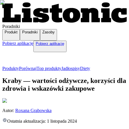
Poradniki
Produkt
Poradniki
Zasoby
Pobierz aplikację
Pobierz aplikację
Produkty
Porównaj
Top produkty
Jadłospisy
Diety
Kraby — wartości odżywcze, korzyści dla
zdrowia i wskazówki zakupowe
Autor:
Roxana Grabowska
Ostatnia aktualizacja:
1 listopada 2024