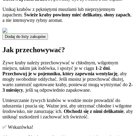
Unikaj krabów z pękniętymi muszlami lub nieprzyjemnym
zapachem.
Świeże kraby powinny mieć delikatny, słony zapach
,
a nie intensywny rybny aromat.
Dodaj do listy zakupów
Jak przechowywać?
Żywe kraby należy przechowywać w chłodnym, wilgotnym
miejscu, takim jak lodówka, i spożyć je w ciągu
1-2 dni
.
Przechowuj je w pojemniku, który zapewnia wentylację
, aby
mogły swobodnie oddychać. Jeśli musisz je przechować dłużej,
warto zamrozić ugotowane kraby, ponieważ mogą wytrzymać do
2-
3 miesięcy
, jeśli są odpowiednio zapakowane.
Umieszczanie żywych krabów w wodzie może prowadzić do
uduszenia i psucia się. Ważne jest, aby utrzymać chłodne i wilgotne
środowisko, nie zanurzając ich.
Obchodź się z nimi delikatnie
, aby
uniknąć uszkodzeń i zachować ich świeżość.
✅ Wskazówka!