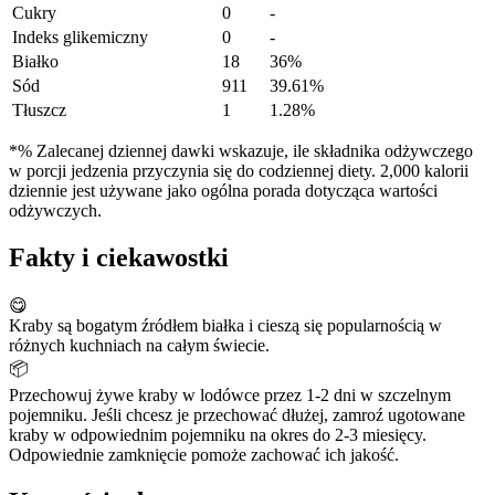
Cukry
0
-
Indeks glikemiczny
0
-
Białko
18
36%
Sód
911
39.61%
Tłuszcz
1
1.28%
*% Zalecanej dziennej dawki wskazuje, ile składnika odżywczego
w porcji jedzenia przyczynia się do codziennej diety. 2,000 kalorii
dziennie jest używane jako ogólna porada dotycząca wartości
odżywczych.
Fakty i ciekawostki
😋
Kraby są bogatym źródłem białka i cieszą się popularnością w
różnych kuchniach na całym świecie.
📦
Przechowuj żywe kraby w lodówce przez 1-2 dni w szczelnym
pojemniku. Jeśli chcesz je przechować dłużej, zamroź ugotowane
kraby w odpowiednim pojemniku na okres do 2-3 miesięcy.
Odpowiednie zamknięcie pomoże zachować ich jakość.