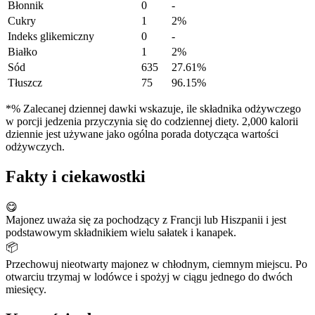
Błonnik
0
-
Cukry
1
2%
Indeks glikemiczny
0
-
Białko
1
2%
Sód
635
27.61%
Tłuszcz
75
96.15%
*% Zalecanej dziennej dawki wskazuje, ile składnika odżywczego
w porcji jedzenia przyczynia się do codziennej diety. 2,000 kalorii
dziennie jest używane jako ogólna porada dotycząca wartości
odżywczych.
Fakty i ciekawostki
😋
Majonez uważa się za pochodzący z Francji lub Hiszpanii i jest
podstawowym składnikiem wielu sałatek i kanapek.
📦
Przechowuj nieotwarty majonez w chłodnym, ciemnym miejscu. Po
otwarciu trzymaj w lodówce i spożyj w ciągu jednego do dwóch
miesięcy.