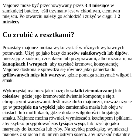
Majonez może być przechowywany przez
3-4 miesiące
w
zamkniętej butelce, jeśli trzymany jest w chłodnym, ciemnym
miejscu. Po otwarciu należy go schłodzić i zużyć w ciągu
1-2
miesięcy
.
Co zrobić z resztkami?
Pozostały majonez można wykorzystać w różnych wytrawnych
potrawach. Użyj go jako bazy do
sosów sałatkowych
lub
dipów
,
mieszając z ziołami, czosnkiem lub przyprawami, albo rozsmaruj na
kanapkach i wrapach
, aby uzyskać kremową konsystencję.
Majonez doskonale sprawdza się również jako panierka do
grillowanych mięs lub warzyw
, gdzie pomaga zatrzymać wilgoć i
smak.
Wykorzystaj majonez jako bazę do
sałatki ziemniaczanej
lub
coleslaw
, gdzie jego kremowość świetnie komponuje się z
chrupiącymi warzywami. Jeśli masz dużo majonezu, rozważ użycie
go w
przepisie na wypieki
jako zamiennika masła lub oleju w
ciastach lub muffinkach, gdzie dodaje wilgotności i bogatego
smaku. Majonez można również wymieszać z ketchupem i piklami,
aby szybko przygotować
sos tysiąca wysp
, lub użyć go jako
marynaty do kurczaka lub ryby. Na szybką przekąskę, wymieszaj
majonez z srirachą lub innym ostrym sosem, aby uzyskać pikantny