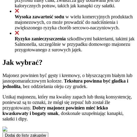
przyrostu masy ciała, zwłaszcza gdy dodawana jest do
kalorycznych potraw, takich jak kanapki czy sałatki.
Wysoka zawartość sodu
w wielu komercyjnych produktach
majonezowych, co może prowadzić do nadciśnienia i
zwiększonego ryzyka chorób sercowo-naczyniowych.
Ryzyko zanieczyszczenia
szkodliwymi bakteriami, takimi jak
Salmonella, szczególnie w przypadku domowego majonezu
przygotowanego z surowych jajek.
Jak wybrać?
Majonez powinien być gęsty i kremowy, o błyszczącym białym lub
jasnopomarańczowym kolorze.
Tekstura powinna być gładka i
jednolita
, bez oddzielania oleju czy grudek.
Unikaj majonezu, który ma kwaśny zapach lub tłustą konsystencję,
ponieważ są to oznaki, że mógł się zepsuć lub został źle
przygotowany.
Dobry majonez powinien mieć lekko
kwaskowaty i bogaty smak
, doskonale uzupełniając kanapki,
sałatki i dipy.
Dodaj do listy zakupów