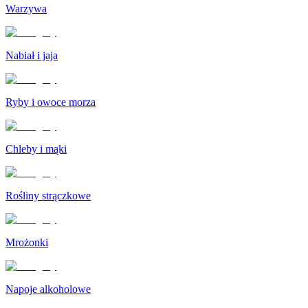
Warzywa
Nabiał i jaja
Ryby i owoce morza
Chleby i mąki
Rośliny strączkowe
Mrożonki
Napoje alkoholowe