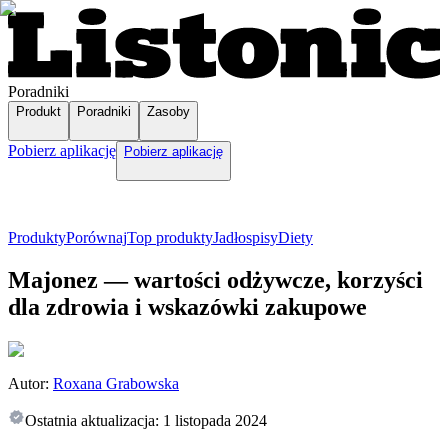
Poradniki
Produkt
Poradniki
Zasoby
Pobierz aplikację
Pobierz aplikację
Produkty
Porównaj
Top produkty
Jadłospisy
Diety
Majonez — wartości odżywcze, korzyści
dla zdrowia i wskazówki zakupowe
Autor:
Roxana Grabowska
Ostatnia aktualizacja:
1 listopada 2024