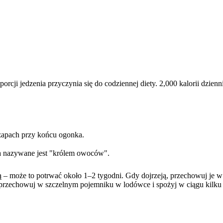
rcji jedzenia przyczynia się do codziennej diety. 2,000 kalorii dzie
zapach przy końcu ogonka.
ta nazywane jest "królem owoców".
 – może to potrwać około 1–2 tygodni. Gdy dojrzeją, przechowuj je w
przechowuj w szczelnym pojemniku w lodówce i spożyj w ciągu kilku d