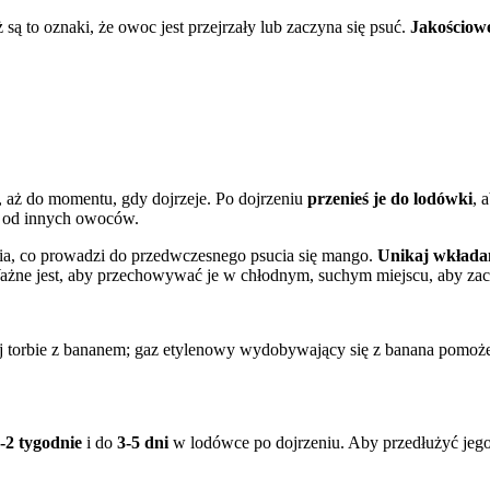
są to oznaki, że owoc jest przejrzały lub zaczyna się psuć.
Jakościowe
aż do momentu, gdy dojrzeje. Po dojrzeniu
przenieś je do lodówki
, 
ne od innych owoców.
ia, co prowadzi do przedwczesnego psucia się mango.
Unikaj wkłada
ażne jest, aby przechowywać je w chłodnym, suchym miejscu, aby zac
j torbie z bananem; gaz etylenowy wydobywający się z banana pomoże
-2 tygodnie
i do
3-5 dni
w lodówce po dojrzeniu. Aby przedłużyć jeg