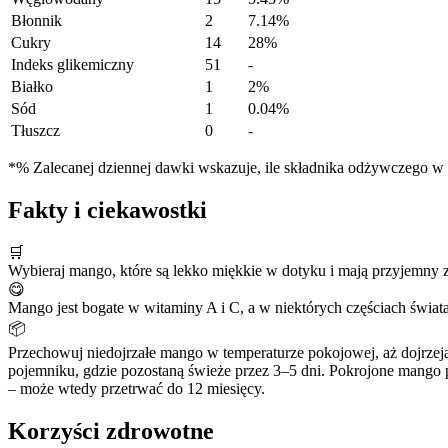
Błonnik
2
7.14%
Cukry
14
28%
Indeks glikemiczny
51
-
Białko
1
2%
Sód
1
0.04%
Tłuszcz
0
-
*% Zalecanej dziennej dawki wskazuje, ile składnika odżywczego w po
Fakty i ciekawostki
🛒
Wybieraj mango, które są lekko miękkie w dotyku i mają przyjemny 
😋
Mango jest bogate w witaminy A i C, a w niektórych częściach świa
📦
Przechowuj niedojrzałe mango w temperaturze pokojowej, aż dojrzeją
pojemniku, gdzie pozostaną świeże przez 3–5 dni. Pokrojone mango 
– może wtedy przetrwać do 12 miesięcy.
Korzyści zdrowotne