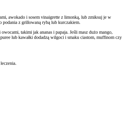
i, awokado i sosem vinaigrette z limonką, lub zmiksuj je w
do podania z grillowaną rybą lub kurczakiem.
 owocami, takimi jak ananas i papaja. Jeśli masz dużo mango,
o puree lub kawałki dodadzą wilgoci i smaku ciastom, muffinom czy
 leczenia.