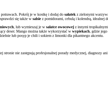
potrawach. Pokrój je w kostkę i dodaj do
sałatek
z zielonymi warzywam
 sprawdzi się także w
salsie
z pomidorami, cebulą i kolendrą, idealnej 
aniowych
, lub wymieszaj je w
sałatce owocowej
z innymi tropikalnymi
jący deser. Mango można także wykorzystać w
wypiekach
, gdzie jeg
elnie lub posyp je chili i sokiem z limonki dla pikantnego akcentu.
tej stronie nie zastępują profesjonalnej porady medycznej, diagnozy ani