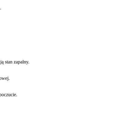
.
ją stan zapalny.
owej.
poczucie.