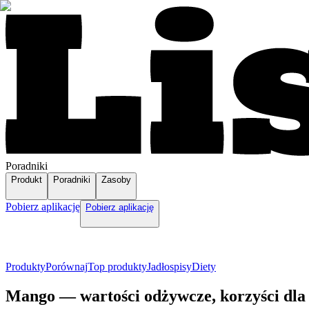
Poradniki
Produkt
Poradniki
Zasoby
Pobierz aplikację
Pobierz aplikację
Produkty
Porównaj
Top produkty
Jadłospisy
Diety
Mango — wartości odżywcze, korzyści dla