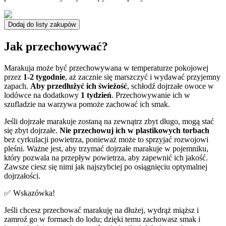
Dodaj do listy zakupów
Jak przechowywać?
Marakuja może być przechowywana w temperaturze pokojowej
przez
1-2 tygodnie
, aż zacznie się marszczyć i wydawać przyjemny
zapach.
Aby przedłużyć ich świeżość
, schłodź dojrzałe owoce w
lodówce na dodatkowy
1 tydzień
. Przechowywanie ich w
szufladzie na warzywa pomoże zachować ich smak.
Jeśli dojrzałe marakuje zostaną na zewnątrz zbyt długo, mogą stać
się zbyt dojrzałe.
Nie przechowuj ich w plastikowych torbach
bez cyrkulacji powietrza, ponieważ może to sprzyjać rozwojowi
pleśni. Ważne jest, aby trzymać dojrzałe marakuje w pojemniku,
który pozwala na przepływ powietrza, aby zapewnić ich jakość.
Zawsze ciesz się nimi jak najszybciej po osiągnięciu optymalnej
dojrzałości.
✅ Wskazówka!
Jeśli chcesz przechować marakuję na dłużej, wydrąż miąższ i
zamroź go w formach do lodu; dzięki temu zachowasz smak i