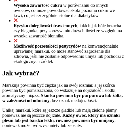
Wysoka zawartość cukru
w porównaniu do innych
owoców, co może powodować skoki poziomu cukru we
krwi, co jest szczególnie istotne dla diabetyków.
Ryzyko dolegliwości trawiennych
, takich jak bóle brzucha
czy biegunka, przy spożywaniu dużych ilości ze względu na
wysoką zawartość błonnika.
Możliwość pozostałości pestycydów
na konwencjonalnie
uprawianej marakui, co może stanowić zagrożenie dla
zdrowia, jeśli nie zostanie odpowiednio umyta lub pochodzi z
ekologicznych źródeł.
Jak wybrać?
Marakuja powinna być ciężka jak na swój rozmiar, a jej skórka
powinna być pomarszczona, co wskazuje na dojrzałość i słodki,
aromatyczny miąższ.
Skórka powinna być purpurowa lub żółta,
w zależności od odmiany
, bez oznak niedojrzałości.
Unikaj marakui, które są jeszcze gładkie lub mają zielone plamy,
ponieważ nie są jeszcze dojrzałe.
Każdy owoc, który ma oznaki
pleśni lub jest bardzo lekki, również powinien być omijany
,
ponieważ może być wyschnięty lub zepsuty.