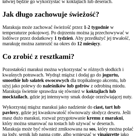
łatwiej będzie go wykorzystać w koktajlach lub deserach.
Jak długo zachowuje świeżość?
Marakuja może zachować świeżość przez
1-2 tygodnie
w
temperaturze pokojowej. Po dojrzeniu można ją przechowywać w
lodówce przez dodatkowy
1 tydzień
. Aby przedłużyć jej trwałość,
marakuję można zamrozić na okres do
12 miesięcy
.
Co zrobić z resztkami?
Pozostałości marakui można wykorzystać w różnych słodkich i
kwaśnych potrawach. Wydrąż miąższ i dodaj go do
jogurtu,
smoothie lub sałatek owocowych
dla tropikalnego akcentu, lub
użyj jako polewy do
naleśników lub gofrów
z odrobiną miodu.
Marakuja świetnie sprawdza się również w
koktajlach lub
mocktailach
, gdzie jej intensywny smak dodaje orzeźwiającej nuty.
Wykorzystaj miąższ marakui jako nadzienie do
ciast, tart lub
pavlovy
, gdzie jej kwaskowatość równoważy słodycz deseru. Jeśli
masz dużo marakui, rozważ przygotowanie
kremu z marakui
,
który można smarować na tostach lub używać w deserach.
Marakuja może być również zmiksowana na
sos
, który można polać
na lody, sernik lub panna cottę, albo wmieszać w
vinaigrette
jako