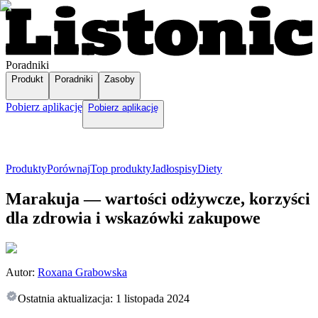
Poradniki
Produkt
Poradniki
Zasoby
Pobierz aplikację
Pobierz aplikację
Produkty
Porównaj
Top produkty
Jadłospisy
Diety
Marakuja — wartości odżywcze, korzyści
dla zdrowia i wskazówki zakupowe
Autor:
Roxana Grabowska
Ostatnia aktualizacja:
1 listopada 2024