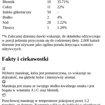
Błonnik
10
35.71%
Cukry
11
22%
Indeks glikemiczny
50
-
Białko
2
4%
Sód
28
1.22%
Tłuszcz
1
1.28%
*% Zalecanej dziennej dawki wskazuje, ile składnika odżywczego
w porcji jedzenia przyczynia się do codziennej diety. 2,000 kalorii
dziennie jest używane jako ogólna porada dotycząca wartości
odżywczych.
Fakty i ciekawostki
🛒
Wybierz marakuję, która jest pomarszczona, co wskazuje na
dojrzałość, ma głęboki kolor i intensywny aromat.
😋
Marakuja jest znana ze swojego słodko-kwaśnego smaku i jest
bogata w witaminy A i C oraz błonnik.
📦
Przechowuj marakuję w temperaturze pokojowej przez 1-2
tygodnie, aż dojrzeje. Następnie włóż ją do lodówki w plastikowej