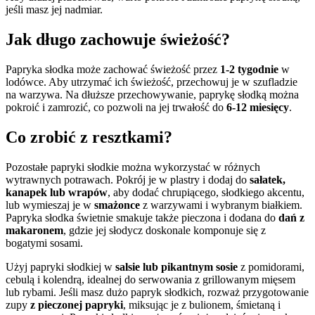
jeśli masz jej nadmiar.
Jak długo zachowuje świeżość?
Papryka słodka może zachować świeżość przez
1-2 tygodnie
w
lodówce. Aby utrzymać ich świeżość, przechowuj je w szufladzie
na warzywa. Na dłuższe przechowywanie, paprykę słodką można
pokroić i zamrozić, co pozwoli na jej trwałość do
6-12 miesięcy
.
Co zrobić z resztkami?
Pozostałe papryki słodkie można wykorzystać w różnych
wytrawnych potrawach. Pokrój je w plastry i dodaj do
sałatek,
kanapek lub wrapów
, aby dodać chrupiącego, słodkiego akcentu,
lub wymieszaj je w
smażonce
z warzywami i wybranym białkiem.
Papryka słodka świetnie smakuje także pieczona i dodana do
dań z
makaronem
, gdzie jej słodycz doskonale komponuje się z
bogatymi sosami.
Użyj papryki słodkiej w
salsie lub pikantnym sosie
z pomidorami,
cebulą i kolendrą, idealnej do serwowania z grillowanym mięsem
lub rybami. Jeśli masz dużo papryk słodkich, rozważ przygotowanie
zupy
z pieczonej papryki
, miksując je z bulionem, śmietaną i