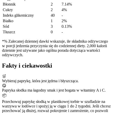
Błonnik
2
7.14%
Cukry
2
4%
Indeks glikemiczny
40
-
Białko
1
2%
Sód
3
0.13%
Tłuszcz
0
-
*% Zalecanej dziennej dawki wskazuje, ile składnika odżywczego
w porcji jedzenia przyczynia się do codziennej diety. 2,000 kalorii
dziennie jest używane jako ogólna porada dotycząca wartości
odżywczych.
Fakty i ciekawostki
🛒
Wybieraj paprykę, która jest jędrna i błyszcząca.
😋
Papryka słodka ma łagodny smak i jest bogata w witaminy A i C.
📦
Przechowuj paprykę słodką w plastikowej torbie w szufladzie na
warzywa w lodówce i spożyj ją w ciągu 1 do 2 tygodni. Jeśli chcesz
przechować ją dłużej, rozważ pokrojenie i zamrożenie, co pozwoli