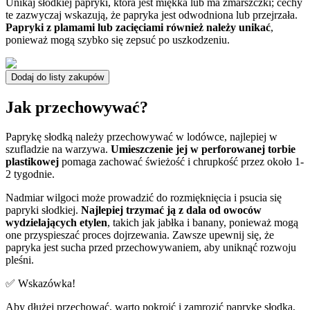
Unikaj słodkiej papryki, która jest miękka lub ma zmarszczki; cechy
te zazwyczaj wskazują, że papryka jest odwodniona lub przejrzała.
Papryki z plamami lub zacięciami również należy unikać
,
ponieważ mogą szybko się zepsuć po uszkodzeniu.
Dodaj do listy zakupów
Jak przechowywać?
Paprykę słodką należy przechowywać w lodówce, najlepiej w
szufladzie na warzywa.
Umieszczenie jej w perforowanej torbie
plastikowej
pomaga zachować świeżość i chrupkość przez około 1-
2 tygodnie.
Nadmiar wilgoci może prowadzić do rozmięknięcia i psucia się
papryki słodkiej.
Najlepiej trzymać ją z dala od owoców
wydzielających etylen
, takich jak jabłka i banany, ponieważ mogą
one przyspieszać proces dojrzewania. Zawsze upewnij się, że
papryka jest sucha przed przechowywaniem, aby uniknąć rozwoju
pleśni.
✅ Wskazówka!
Aby dłużej przechować, warto pokroić i zamrozić paprykę słodką,