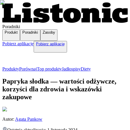
Poradniki
Produkt
Poradniki
Zasoby
Pobierz aplikację
Pobierz aplikację
Produkty
Porównaj
Top produkty
Jadłospisy
Diety
Papryka słodka — wartości odżywcze,
korzyści dla zdrowia i wskazówki
zakupowe
Autor:
Agata Pankow
Ostatnia aktualizacja:
1 listopada 2024