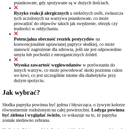
psiankowate, gdy spożywane są w dużych ilościach.
Ryzyko reakcji alergicznych
u niektórych osób, zwłaszcza
tych uczulonych na warzywa psiankowate, co może
prowadzić do objawów takich jak swędzenie, obrzęk czy
trudności w oddychaniu.
Potencjalna obecność resztek pestycydów
na
konwencjonalnie uprawianej papryce słodkiej, co może
stanowić zagrożenie dla zdrowia, jeśli nie jest odpowiednio
umyta lub pochodzi z nieorganicznych źródeł.
Wysoka zawartość węglowodanów
w porównaniu do
innych warzyw, co może powodować skoki poziomu cukru
we krwi, co jest szczególnie istotne dla diabetyków przy
dużym spożyciu.
Jak wybrać?
Słodka papryka powinna być jędrna i błyszcząca, o żywym kolorze
równomiernie rozłożonym na całej powierzchni.
Łodyga powinna
być zielona i wyglądać świeżo,
co wskazuje na to, że papryka
została niedawno zebrana.