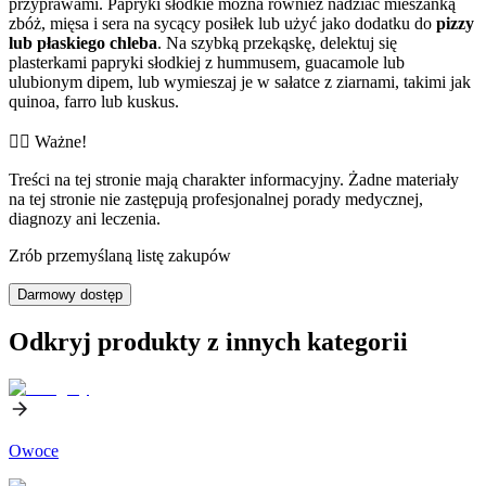
przyprawami. Papryki słodkie można również nadziać mieszanką
zbóż, mięsa i sera na sycący posiłek lub użyć jako dodatku do
pizzy
lub płaskiego chleba
. Na szybką przekąskę, delektuj się
plasterkami papryki słodkiej z hummusem, guacamole lub
ulubionym dipem, lub wymieszaj je w sałatce z ziarnami, takimi jak
quinoa, farro lub kuskus.
👨‍⚕️️ Ważne!
Treści na tej stronie mają charakter informacyjny. Żadne materiały
na tej stronie nie zastępują profesjonalnej porady medycznej,
diagnozy ani leczenia.
Zrób przemyślaną listę zakupów
Darmowy dostęp
Odkryj produkty z innych kategorii
Owoce