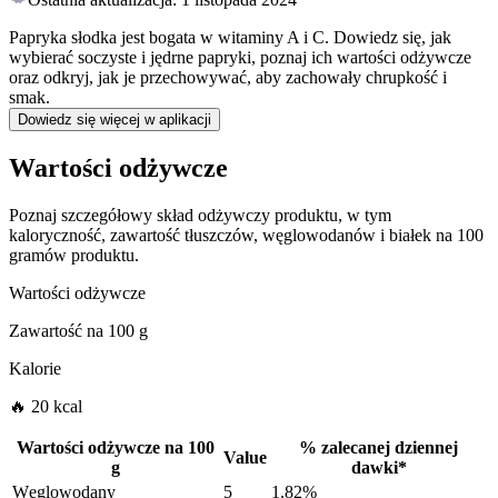
Papryka słodka jest bogata w witaminy A i C. Dowiedz się, jak
wybierać soczyste i jędrne papryki, poznaj ich wartości odżywcze
oraz odkryj, jak je przechowywać, aby zachowały chrupkość i
smak.
Dowiedz się więcej w aplikacji
Wartości odżywcze
Poznaj szczegółowy skład odżywczy produktu, w tym
kaloryczność, zawartość tłuszczów, węglowodanów i białek na 100
gramów produktu.
Wartości odżywcze
Zawartość na
100 g
Kalorie
🔥 20 kcal
Wartości odżywcze na
100
%
zalecanej dziennej
Value
g
dawki
*
Węglowodany
5
1.82%