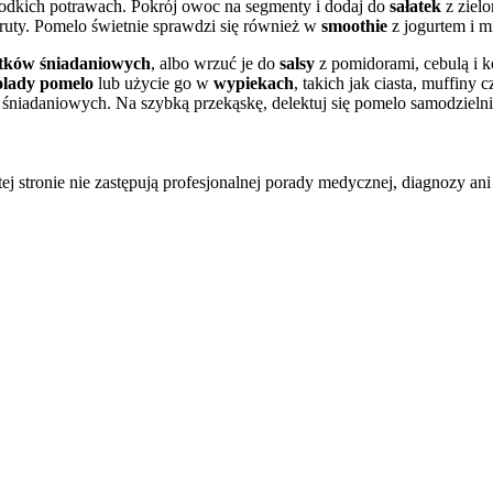
łodkich potrawach. Pokrój owoc na segmenty i dodaj do
sałatek
z ziel
fruty. Pomelo świetnie sprawdzi się również w
smoothie
z jogurtem i m
łatków śniadaniowych
, albo wrzuć je do
salsy
z pomidorami, cebulą i k
lady pomelo
lub użycie go w
wypiekach
, takich jak ciasta, muffin
niadaniowych. Na szybką przekąskę, delektuj się pomelo samodzielnie l
tej stronie nie zastępują profesjonalnej porady medycznej, diagnozy ani