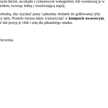
onymi liśćmi, awokado i cytrusowym winegretem, lub wymieszaj je w
iodem, tworząc lekką i orzeźwiającą napój.
olendrą, aby uzyskać jasny i pikantny dodatek do grillowanej ryby
y czy tarty. Pomelo można także wykorzystać w
kompocie owocowym
,
ub posyp je chili i solą dla pikantnego smaku.
 leczenia.