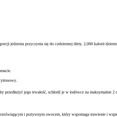
rcji jedzenia przyczynia się do codziennej diety. 2,000 kalorii dzie
omacie.
cytrusowy.
y przedłużyć jego trwałość, schłodź je w lodówce na maksymalnie 2 m
 orzeźwiającym i pożywnym owocem, który wspomaga trawienie i wspi