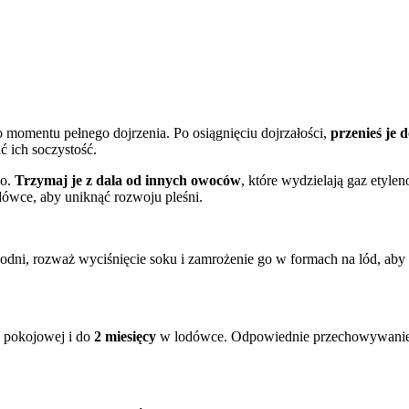
momentu pełnego dojrzenia. Po osiągnięciu dojrzałości,
przenieś je 
 ich soczystość.
lo.
Trzymaj je z dala od innych owoców
, które wydzielają gaz etyle
dówce, aby uniknąć rozwoju pleśni.
ygodni, rozważ wyciśnięcie soku i zamrożenie go w formach na lód, aby
 pokojowej i do
2 miesięcy
w lodówce. Odpowiednie przechowywanie 