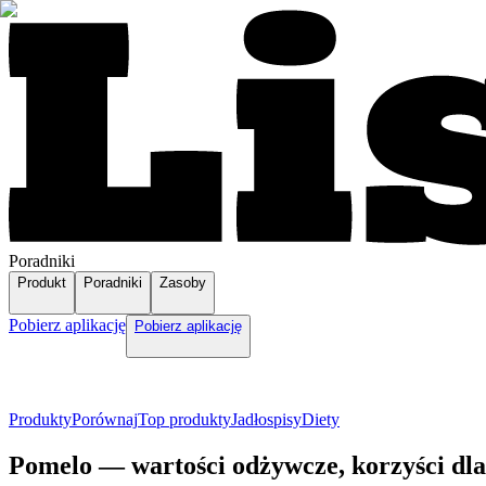
Poradniki
Produkt
Poradniki
Zasoby
Pobierz aplikację
Pobierz aplikację
Produkty
Porównaj
Top produkty
Jadłospisy
Diety
Pomelo — wartości odżywcze, korzyści dl