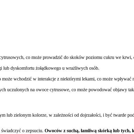
rusowych, co może prowadzić do skoków poziomu cukru we krwi, co j
agi lub dyskomfortu żołądkowego u wrażliwych osób.
lo może wchodzić w interakcje z niektórymi lekami, co może wpływać n
 tych uczulonych na owoce cytrusowe, co może powodować objawy taki
m lub zielonym kolorze, w zależności od dojrzałości, i być twarde po
 świadczyć o zepsuciu.
Owoców z suchą, łamliwą skórką lub tych, 