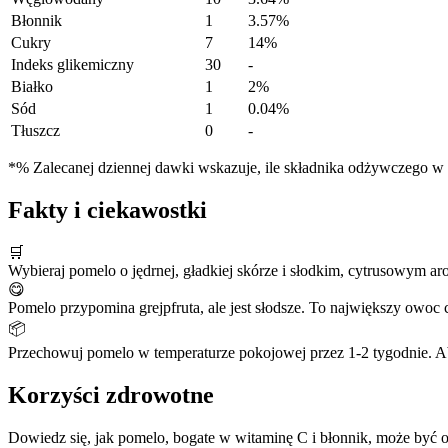
Błonnik
1
3.57%
Cukry
7
14%
Indeks glikemiczny
30
-
Białko
1
2%
Sód
1
0.04%
Tłuszcz
0
-
*% Zalecanej dziennej dawki wskazuje, ile składnika odżywczego w po
Fakty i ciekawostki
🛒
Wybieraj pomelo o jędrnej, gładkiej skórze i słodkim, cytrusowym ar
😋
Pomelo przypomina grejpfruta, ale jest słodsze. To największy owoc 
📦
Przechowuj pomelo w temperaturze pokojowej przez 1-2 tygodnie. Ab
Korzyści zdrowotne
Dowiedz się, jak pomelo, bogate w witaminę C i błonnik, może być