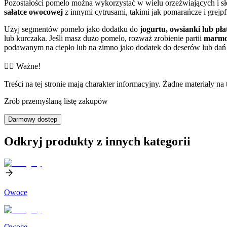
Pozostałości pomelo można wykorzystać w wielu orzeźwiających i s
sałatce owocowej
z innymi cytrusami, takimi jak pomarańcze i grejp
Użyj segmentów pomelo jako dodatku do
jogurtu, owsianki lub p
lub kurczaka. Jeśli masz dużo pomelo, rozważ zrobienie partii
marmo
podawanym na ciepło lub na zimno jako dodatek do deserów lub dań ś
👨‍⚕️️ Ważne!
Treści na tej stronie mają charakter informacyjny. Żadne materiały na 
Zrób przemyślaną listę zakupów
Darmowy dostęp
Odkryj produkty z innych kategorii
Owoce
Owoce