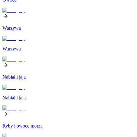
Warzywa
Warzywa
Nabiał i jaja
Nabiał i jaja
Ryby i owoce morza