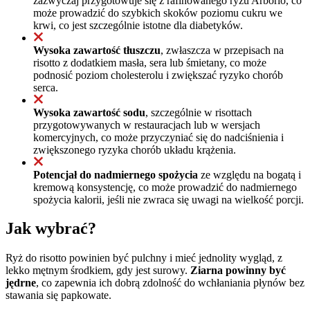
zazwyczaj przygotowuje się z rafinowanego ryżu Arborio, co
może prowadzić do szybkich skoków poziomu cukru we
krwi, co jest szczególnie istotne dla diabetyków.
Wysoka zawartość tłuszczu
, zwłaszcza w przepisach na
risotto z dodatkiem masła, sera lub śmietany, co może
podnosić poziom cholesterolu i zwiększać ryzyko chorób
serca.
Wysoka zawartość sodu
, szczególnie w risottach
przygotowywanych w restauracjach lub w wersjach
komercyjnych, co może przyczyniać się do nadciśnienia i
zwiększonego ryzyka chorób układu krążenia.
Potencjał do nadmiernego spożycia
ze względu na bogatą i
kremową konsystencję, co może prowadzić do nadmiernego
spożycia kalorii, jeśli nie zwraca się uwagi na wielkość porcji.
Jak wybrać?
Ryż do risotto powinien być pulchny i mieć jednolity wygląd, z
lekko mętnym środkiem, gdy jest surowy.
Ziarna powinny być
jędrne
, co zapewnia ich dobrą zdolność do wchłaniania płynów bez
stawania się papkowate.