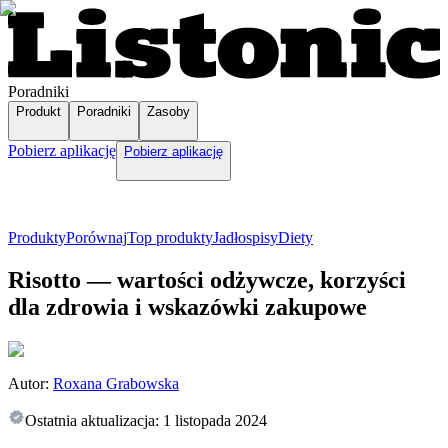
Poradniki
Produkt
Poradniki
Zasoby
Pobierz aplikację
Pobierz aplikację
Produkty
Porównaj
Top produkty
Jadłospisy
Diety
Risotto — wartości odżywcze, korzyści
dla zdrowia i wskazówki zakupowe
Autor:
Roxana Grabowska
Ostatnia aktualizacja:
1 listopada 2024