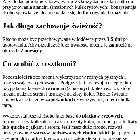
Aby dodać odrobinę zabawy, warto wykorzystać resztki risotto do
przygotowania arancini (smażonych kulek ryżowych); konsystencja
risotto sprawia, że idealnie nadaje się do formowania i smażenia.
Jak długo zachowuje świeżość?
Risotto może być przechowywane w lodówce przez
3-5 dni
po
ugotowaniu. Aby przedłużyć jego trwałość, można je zamrozić na
okres do
2 miesięcy
.
Co zrobić z resztkami?
Pozostałości risotto można wykorzystać w różnych pysznych i
rozgrzewających potrawach. Podgrzej je i podawaj na ciepło, lub
użyj jako nadzienie do
arancini
(smażonych kulek risotto), które
można nadziać serem i usmażyć na złoty kolor. Risotto świetnie
sprawdza się także w
zapiekankach
z warzywami, serem i bułką
tartą.
Wykorzystaj resztki risotto jako bazę do
placków ryżowych
,
formując je w kotleciki i smażąc na złoty kolor, lub dodaj do
frittaty
lub quiche
z jajkami i serem. Jeśli masz dużo risotto, rozważ
przygotowanie
warzyw nadziewanych risotto
, takich jak papryka
czy pomidory, gdzie kremowy ryż doskonale komponuje się ze