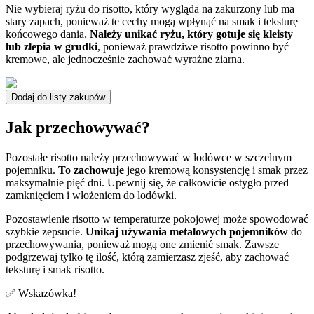
Nie wybieraj ryżu do risotto, który wygląda na zakurzony lub ma
stary zapach, ponieważ te cechy mogą wpłynąć na smak i teksturę
końcowego dania.
Należy unikać ryżu, który gotuje się kleisty
lub zlepia w grudki
, ponieważ prawdziwe risotto powinno być
kremowe, ale jednocześnie zachować wyraźne ziarna.
Dodaj do listy zakupów
Jak przechowywać?
Pozostałe risotto należy przechowywać w lodówce w szczelnym
pojemniku.
To zachowuje
jego kremową konsystencję i smak przez
maksymalnie pięć dni. Upewnij się, że całkowicie ostygło przed
zamknięciem i włożeniem do lodówki.
Pozostawienie risotto w temperaturze pokojowej może spowodować
szybkie zepsucie.
Unikaj używania metalowych pojemników
do
przechowywania, ponieważ mogą one zmienić smak. Zawsze
podgrzewaj tylko tę ilość, którą zamierzasz zjeść, aby zachować
teksturę i smak risotto.
✅ Wskazówka!