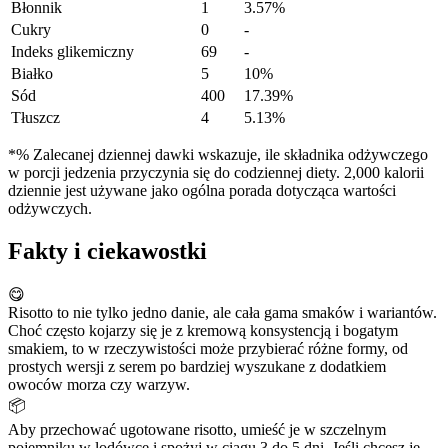
Błonnik
1
3.57%
Cukry
0
-
Indeks glikemiczny
69
-
Białko
5
10%
Sód
400
17.39%
Tłuszcz
4
5.13%
*% Zalecanej dziennej dawki wskazuje, ile składnika odżywczego
w porcji jedzenia przyczynia się do codziennej diety. 2,000 kalorii
dziennie jest używane jako ogólna porada dotycząca wartości
odżywczych.
Fakty i ciekawostki
😋
Risotto to nie tylko jedno danie, ale cała gama smaków i wariantów.
Choć często kojarzy się je z kremową konsystencją i bogatym
smakiem, to w rzeczywistości może przybierać różne formy, od
prostych wersji z serem po bardziej wyszukane z dodatkiem
owoców morza czy warzyw.
📦
Aby przechować ugotowane risotto, umieść je w szczelnym
pojemniku w lodówce i spożyj w ciągu 3 do 5 dni. Jeśli chcesz je