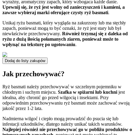
wyraźny, aromatyczny zapach, który wzbogaca każde danie.
Upewnij się, że ryż jest wolny od zanieczyszczeń i kamieni, a
zawsze wybieraj marki oferujące czysty ryż basmati
.
Unikaj ryżu basmati, który wygląda na zakurzony lub ma stęchły
zapach, ponieważ mogą to być oznaki, że ryż jest stary lub był
niewłaściwie przechowywany.
Również trzymaj się z daleka od
ryżu z dużą ilością połamanych ziaren, ponieważ może to
wpłynąć na teksturę po ugotowaniu
.
Dodaj do listy zakupów
Jak przechowywać?
Ryż basmati należy przechowywać w szczelnym pojemniku w
chłodnym i suchym miejscu.
Szafka w spiżarni lub kuchni
jest
idealna, aby chronić go przed wilgocią i insektami. Przy
odpowiednim przechowywaniu ryż basmati może zachować swoją
jakość przez 1-2 lata.
Nadmierna wilgoć i ciepło mogą prowadzić do psucia się lub
infestacji szkodników, dlatego należy unikać takich warunków.
Najlepiej również nie przechowywać go w pobliżu produktów o
intensywnych zapachach
, ponieważ ryż może wchłonąć te