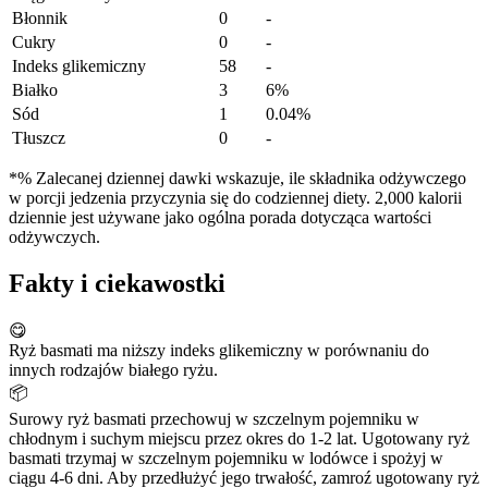
Błonnik
0
-
Cukry
0
-
Indeks glikemiczny
58
-
Białko
3
6%
Sód
1
0.04%
Tłuszcz
0
-
*% Zalecanej dziennej dawki wskazuje, ile składnika odżywczego
w porcji jedzenia przyczynia się do codziennej diety. 2,000 kalorii
dziennie jest używane jako ogólna porada dotycząca wartości
odżywczych.
Fakty i ciekawostki
😋
Ryż basmati ma niższy indeks glikemiczny w porównaniu do
innych rodzajów białego ryżu.
📦
Surowy ryż basmati przechowuj w szczelnym pojemniku w
chłodnym i suchym miejscu przez okres do 1-2 lat. Ugotowany ryż
basmati trzymaj w szczelnym pojemniku w lodówce i spożyj w
ciągu 4-6 dni. Aby przedłużyć jego trwałość, zamroź ugotowany ryż