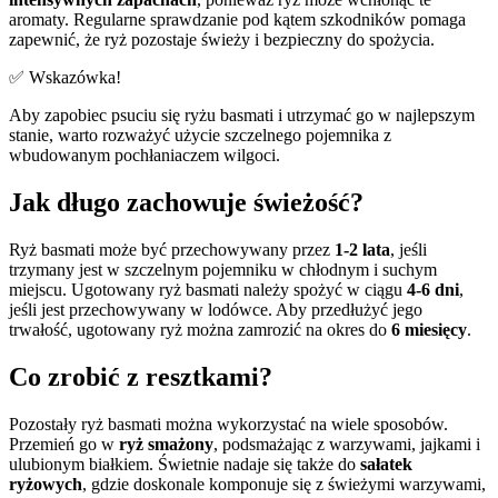
aromaty. Regularne sprawdzanie pod kątem szkodników pomaga
zapewnić, że ryż pozostaje świeży i bezpieczny do spożycia.
✅ Wskazówka!
Aby zapobiec psuciu się ryżu basmati i utrzymać go w najlepszym
stanie, warto rozważyć użycie szczelnego pojemnika z
wbudowanym pochłaniaczem wilgoci.
Jak długo zachowuje świeżość?
Ryż basmati może być przechowywany przez
1-2 lata
, jeśli
trzymany jest w szczelnym pojemniku w chłodnym i suchym
miejscu. Ugotowany ryż basmati należy spożyć w ciągu
4-6 dni
,
jeśli jest przechowywany w lodówce. Aby przedłużyć jego
trwałość, ugotowany ryż można zamrozić na okres do
6 miesięcy
.
Co zrobić z resztkami?
Pozostały ryż basmati można wykorzystać na wiele sposobów.
Przemień go w
ryż smażony
, podsmażając z warzywami, jajkami i
ulubionym białkiem. Świetnie nadaje się także do
sałatek
ryżowych
, gdzie doskonale komponuje się z świeżymi warzywami,