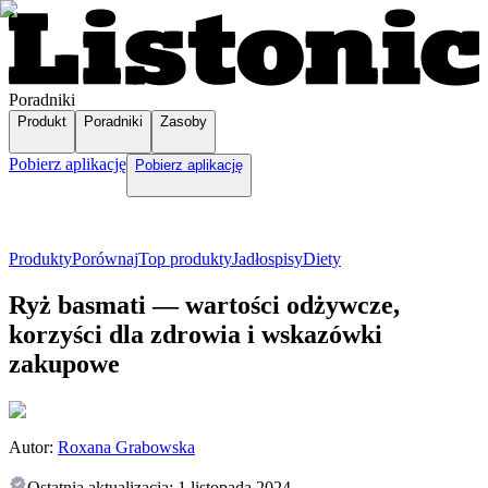
Poradniki
Produkt
Poradniki
Zasoby
Pobierz aplikację
Pobierz aplikację
Produkty
Porównaj
Top produkty
Jadłospisy
Diety
Ryż basmati — wartości odżywcze,
korzyści dla zdrowia i wskazówki
zakupowe
Autor:
Roxana Grabowska
Ostatnia aktualizacja:
1 listopada 2024