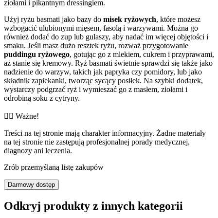
ziołami i pikantnym dressingiem.
Użyj ryżu basmati jako bazy do
misek ryżowych
, które możesz
wzbogacić ulubionymi mięsem, fasolą i warzywami. Można go
również dodać do zup lub gulaszy, aby nadać im więcej objętości i
smaku. Jeśli masz dużo resztek ryżu, rozważ przygotowanie
puddingu ryżowego
, gotując go z mlekiem, cukrem i przyprawami,
aż stanie się kremowy. Ryż basmati świetnie sprawdzi się także jako
nadzienie do warzyw, takich jak papryka czy pomidory, lub jako
składnik zapiekanki, tworząc sycący posiłek. Na szybki dodatek,
wystarczy podgrzać ryż i wymieszać go z masłem, ziołami i
odrobiną soku z cytryny.
👨‍⚕️️ Ważne!
Treści na tej stronie mają charakter informacyjny. Żadne materiały
na tej stronie nie zastępują profesjonalnej porady medycznej,
diagnozy ani leczenia.
Zrób przemyślaną listę zakupów
Darmowy dostęp
Odkryj produkty z innych kategorii