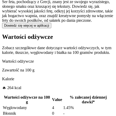
Ser feta, pochodzący z Grecji, znany jest ze swojego wyrazistego,
słonego smaku oraz kruszącej się tekstury. Dowiedz się, jak
wybierać wysokiej jakości fetę, odkryj jej korzyści zdrowotne, takie
jak bogactwo wapnia, oraz znajdź kreatywne pomysły na włączenie
fety do swoich posiłków, od sałatek po dania pieczone.
Dowiedz się więcej w aplikacji
Wartości odżywcze
Zobacz szczegółowe dane dotyczące wartości odżywczych, w tym
kalorie, tłuszcze, węglowodany i białka na 100 gramów produktu.
Wartości odżywcze
Zawartość na
100 g
Kalorie
🔥 264 kcal
Wartości odżywcze na
100
%
zalecanej dziennej
Value
g
dawki
*
Węglowodany
4
1.45%
Błonnik
0
-