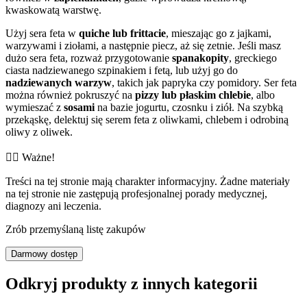
kwaskowatą warstwę.
Użyj sera feta w
quiche lub frittacie
, mieszając go z jajkami,
warzywami i ziołami, a następnie piecz, aż się zetnie. Jeśli masz
dużo sera feta, rozważ przygotowanie
spanakopity
, greckiego
ciasta nadziewanego szpinakiem i fetą, lub użyj go do
nadziewanych warzyw
, takich jak papryka czy pomidory. Ser feta
można również pokruszyć na
pizzy lub płaskim chlebie
, albo
wymieszać z
sosami
na bazie jogurtu, czosnku i ziół. Na szybką
przekąskę, delektuj się serem feta z oliwkami, chlebem i odrobiną
oliwy z oliwek.
👨‍⚕️️ Ważne!
Treści na tej stronie mają charakter informacyjny. Żadne materiały
na tej stronie nie zastępują profesjonalnej porady medycznej,
diagnozy ani leczenia.
Zrób przemyślaną listę zakupów
Darmowy dostęp
Odkryj produkty z innych kategorii