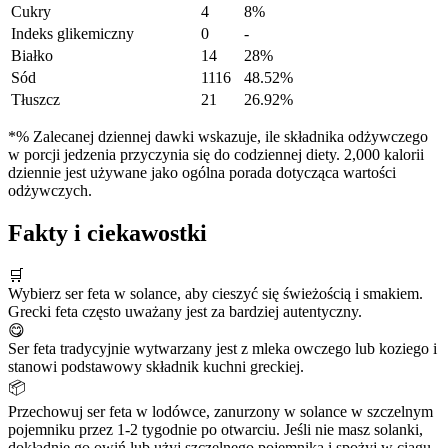
Cukry
4
8%
Indeks glikemiczny
0
-
Białko
14
28%
Sód
1116
48.52%
Tłuszcz
21
26.92%
*% Zalecanej dziennej dawki wskazuje, ile składnika odżywczego
w porcji jedzenia przyczynia się do codziennej diety. 2,000 kalorii
dziennie jest używane jako ogólna porada dotycząca wartości
odżywczych.
Fakty i ciekawostki
🛒
Wybierz ser feta w solance, aby cieszyć się świeżością i smakiem.
Grecki feta często uważany jest za bardziej autentyczny.
😋
Ser feta tradycyjnie wytwarzany jest z mleka owczego lub koziego i
stanowi podstawowy składnik kuchni greckiej.
📦
Przechowuj ser feta w lodówce, zanurzony w solance w szczelnym
pojemniku przez 1-2 tygodnie po otwarciu. Jeśli nie masz solanki,
dokładnie go owiń lub użyj szczelnego pojemnika i spożyj w ciągu