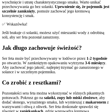
wyschnięcie i utratę charakterystycznego smaku. Warto unikać
przechowywania go bez solanki.
Upewnienie się, że pojemnik jest
szczelnie zamknięty
, pomoże zachować jego kremową
konsystencję i smak.
✅ Wskazówka!
Jeśli brakuje ci solanki, możesz użyć mieszanki wody z odrobiną
soli, aby ser feta pozostał zanurzony.
Jak długo zachowuje świeżość?
Ser feta może być przechowywany w lodówce przez
1-2 tygodnie
po otwarciu. W zamkniętym opakowaniu wytrzyma
3-6 miesięcy
.
Aby zachować jego jakość, najlepiej trzymać go zanurzonego w
solance i w szczelnym pojemniku.
Co zrobić z resztkami?
Pozostałości sera feta można wykorzystać w różnych pikantnych
potrawach. Pokrusz go na
sałatki, zupy lub miski zbożowe
, aby
dodać słonego, wyrazistego smaku, lub wymieszaj z
makaronem
z
warzywami i oliwą z oliwek. Ser feta doskonale sprawdzi się
również w
zapiekankach
, gdzie wprowadza kremową,