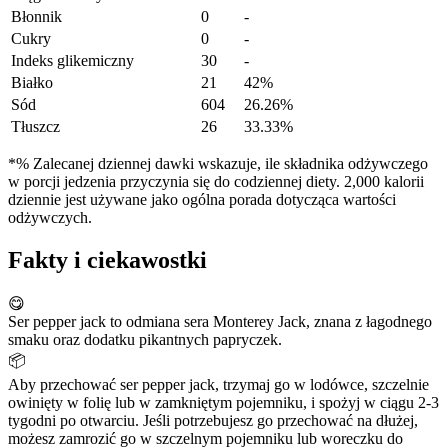
Błonnik
0
-
Cukry
0
-
Indeks glikemiczny
30
-
Białko
21
42%
Sód
604
26.26%
Tłuszcz
26
33.33%
*% Zalecanej dziennej dawki wskazuje, ile składnika odżywczego
w porcji jedzenia przyczynia się do codziennej diety. 2,000 kalorii
dziennie jest używane jako ogólna porada dotycząca wartości
odżywczych.
Fakty i ciekawostki
😋
Ser pepper jack to odmiana sera Monterey Jack, znana z łagodnego
smaku oraz dodatku pikantnych papryczek.
📦
Aby przechować ser pepper jack, trzymaj go w lodówce, szczelnie
owinięty w folię lub w zamkniętym pojemniku, i spożyj w ciągu 2-3
tygodni po otwarciu. Jeśli potrzebujesz go przechować na dłużej,
możesz zamrozić go w szczelnym pojemniku lub woreczku do