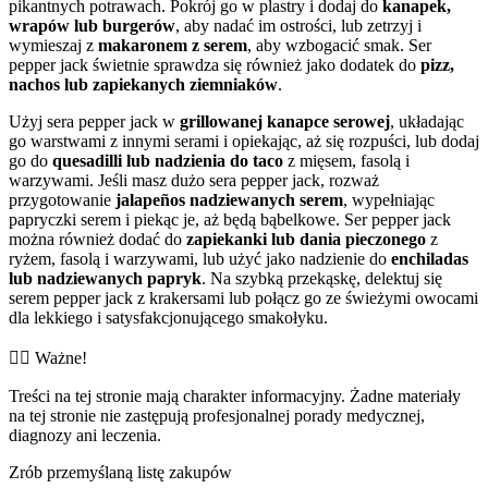
pikantnych potrawach. Pokrój go w plastry i dodaj do
kanapek,
wrapów lub burgerów
, aby nadać im ostrości, lub zetrzyj i
wymieszaj z
makaronem z serem
, aby wzbogacić smak. Ser
pepper jack świetnie sprawdza się również jako dodatek do
pizz,
nachos lub zapiekanych ziemniaków
.
Użyj sera pepper jack w
grillowanej kanapce serowej
, układając
go warstwami z innymi serami i opiekając, aż się rozpuści, lub dodaj
go do
quesadilli lub nadzienia do taco
z mięsem, fasolą i
warzywami. Jeśli masz dużo sera pepper jack, rozważ
przygotowanie
jalapeños nadziewanych serem
, wypełniając
papryczki serem i piekąc je, aż będą bąbelkowe. Ser pepper jack
można również dodać do
zapiekanki lub dania pieczonego
z
ryżem, fasolą i warzywami, lub użyć jako nadzienie do
enchiladas
lub nadziewanych papryk
. Na szybką przekąskę, delektuj się
serem pepper jack z krakersami lub połącz go ze świeżymi owocami
dla lekkiego i satysfakcjonującego smakołyku.
👨‍⚕️️ Ważne!
Treści na tej stronie mają charakter informacyjny. Żadne materiały
na tej stronie nie zastępują profesjonalnej porady medycznej,
diagnozy ani leczenia.
Zrób przemyślaną listę zakupów