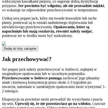
widocznymi kawałkami pieprzu, co sugeruje dobrą dystrybucję
przypraw.
Ser powinien być wilgotny, ale nie przesadnie miękki
,
co wskazuje na odpowiednie przechowywanie w temperaturze.
Unikaj sera pepper jack, który ma twarde krawędzie lub suche
plamy, ponieważ są to oznaki nadmiernego dojrzewania lub
niewłaściwego przechowywania.
Opakowania, które są
napuchnięte lub mają rozdarcia, również należy omijać
,
ponieważ ser w środku może być uszkodzony.
Dodaj do listy zakupów
Jak przechowywać?
Ser pepper jack należy przechowywać w lodówce, najlepiej w
oryginalnym opakowaniu lub w szczelnym pojemniku.
Przechowywanie w lodówce pomaga
zachować jego pikantny
smak i kremową konsystencję przez około 2-3 tygodnie po
otwarciu, natomiast w zamkniętym opakowaniu może wytrzymać 1-
2 miesiące.
Ekspozycja na powietrze może prowadzić do wysychania i psucia
się sera.
Upewnij się, że nie pozostawiasz go na widoku
, i zawsze
szczelnie zamykaj po użyciu. Odpowiednie przechowywanie