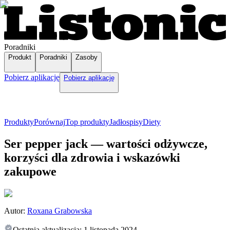
Poradniki
Produkt
Poradniki
Zasoby
Pobierz aplikację
Pobierz aplikację
Produkty
Porównaj
Top produkty
Jadłospisy
Diety
Ser pepper jack — wartości odżywcze,
korzyści dla zdrowia i wskazówki
zakupowe
Autor:
Roxana Grabowska
Ostatnia aktualizacja:
1 listopada 2024