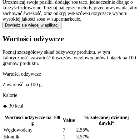
Urozmaicaj swoje posiłki, dodając sos taco, jednocześnie dbając o
korzyści zdrowotne. Poznaj najlepsze metody przechowywania, aby
zachować świeżość, oraz odkryj wskazówki dotyczące wyboru
wysokiej jakości sosu w supermarkecie.
Dowiedz się więcej w aplikacji
Wartości odżywcze
Poznaj szczegółowy skład odżywczy produktu, w tym
kaloryczność, zawartość tłuszczów, węglowodanów i białek na 100
gramów produktu.
Wartości odżywcze
Zawartość na
100 g
Kalorie
🔥 30 kcal
Wartości odżywcze na
100
%
zalecanej dziennej
Value
g
dawki
*
Węglowodany
7
2.55%
Błonnik
1
3.57%