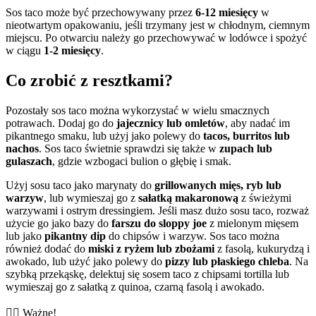
Sos taco może być przechowywany przez
6-12 miesięcy
w
nieotwartym opakowaniu, jeśli trzymany jest w chłodnym, ciemnym
miejscu. Po otwarciu należy go przechowywać w lodówce i spożyć
w ciągu
1-2 miesięcy
.
Co zrobić z resztkami?
Pozostały sos taco można wykorzystać w wielu smacznych
potrawach. Dodaj go do
jajecznicy lub omletów
, aby nadać im
pikantnego smaku, lub użyj jako polewy do
tacos, burritos lub
nachos
. Sos taco świetnie sprawdzi się także w
zupach lub
gulaszach
, gdzie wzbogaci bulion o głębię i smak.
Użyj sosu taco jako marynaty do
grillowanych mięs, ryb lub
warzyw
, lub wymieszaj go z
sałatką makaronową
z świeżymi
warzywami i ostrym dressingiem. Jeśli masz dużo sosu taco, rozważ
użycie go jako bazy do
farszu do sloppy joe
z mielonym mięsem
lub jako
pikantny dip
do chipsów i warzyw. Sos taco można
również dodać do
miski z ryżem lub zbożami
z fasolą, kukurydzą i
awokado, lub użyć jako polewy do
pizzy lub płaskiego chleba
. Na
szybką przekąskę, delektuj się sosem taco z chipsami tortilla lub
wymieszaj go z sałatką z quinoa, czarną fasolą i awokado.
👨‍⚕️️ Ważne!