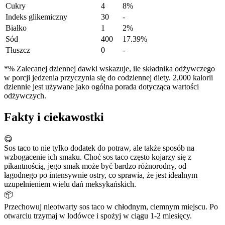
Cukry
4
8%
Indeks glikemiczny
30
-
Białko
1
2%
Sód
400
17.39%
Tłuszcz
0
-
*% Zalecanej dziennej dawki wskazuje, ile składnika odżywczego
w porcji jedzenia przyczynia się do codziennej diety. 2,000 kalorii
dziennie jest używane jako ogólna porada dotycząca wartości
odżywczych.
Fakty i ciekawostki
😋
Sos taco to nie tylko dodatek do potraw, ale także sposób na
wzbogacenie ich smaku. Choć sos taco często kojarzy się z
pikantnością, jego smak może być bardzo różnorodny, od
łagodnego po intensywnie ostry, co sprawia, że jest idealnym
uzupełnieniem wielu dań meksykańskich.
📦
Przechowuj nieotwarty sos taco w chłodnym, ciemnym miejscu. Po
otwarciu trzymaj w lodówce i spożyj w ciągu 1-2 miesięcy.