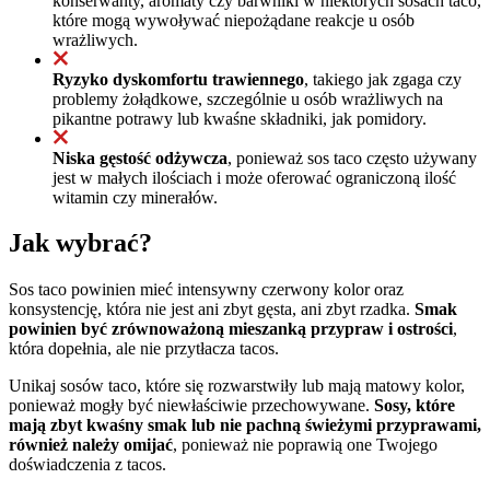
konserwanty, aromaty czy barwniki w niektórych sosach taco,
które mogą wywoływać niepożądane reakcje u osób
wrażliwych.
Ryzyko dyskomfortu trawiennego
, takiego jak zgaga czy
problemy żołądkowe, szczególnie u osób wrażliwych na
pikantne potrawy lub kwaśne składniki, jak pomidory.
Niska gęstość odżywcza
, ponieważ sos taco często używany
jest w małych ilościach i może oferować ograniczoną ilość
witamin czy minerałów.
Jak wybrać?
Sos taco powinien mieć intensywny czerwony kolor oraz
konsystencję, która nie jest ani zbyt gęsta, ani zbyt rzadka.
Smak
powinien być zrównoważoną mieszanką przypraw i ostrości
,
która dopełnia, ale nie przytłacza tacos.
Unikaj sosów taco, które się rozwarstwiły lub mają matowy kolor,
ponieważ mogły być niewłaściwie przechowywane.
Sosy, które
mają zbyt kwaśny smak lub nie pachną świeżymi przyprawami,
również należy omijać
, ponieważ nie poprawią one Twojego
doświadczenia z tacos.