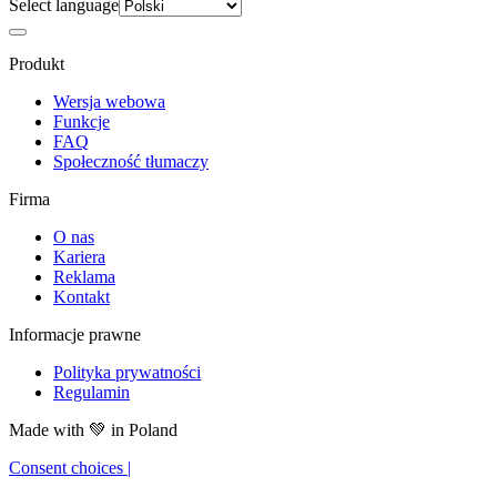
Select language
Produkt
Wersja webowa
Funkcje
FAQ
Społeczność tłumaczy
Firma
O nas
Kariera
Reklama
Kontakt
Informacje prawne
Polityka prywatności
Regulamin
Made with
💚
in Poland
Consent choices
|