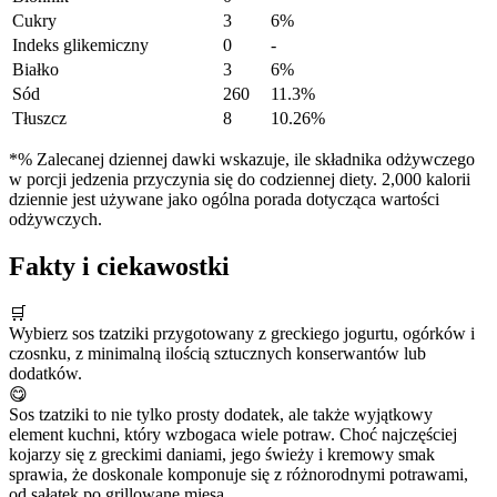
Cukry
3
6%
Indeks glikemiczny
0
-
Białko
3
6%
Sód
260
11.3%
Tłuszcz
8
10.26%
*% Zalecanej dziennej dawki wskazuje, ile składnika odżywczego
w porcji jedzenia przyczynia się do codziennej diety. 2,000 kalorii
dziennie jest używane jako ogólna porada dotycząca wartości
odżywczych.
Fakty i ciekawostki
🛒
Wybierz sos tzatziki przygotowany z greckiego jogurtu, ogórków i
czosnku, z minimalną ilością sztucznych konserwantów lub
dodatków.
😋
Sos tzatziki to nie tylko prosty dodatek, ale także wyjątkowy
element kuchni, który wzbogaca wiele potraw. Choć najczęściej
kojarzy się z greckimi daniami, jego świeży i kremowy smak
sprawia, że doskonale komponuje się z różnorodnymi potrawami,
od sałatek po grillowane mięsa.