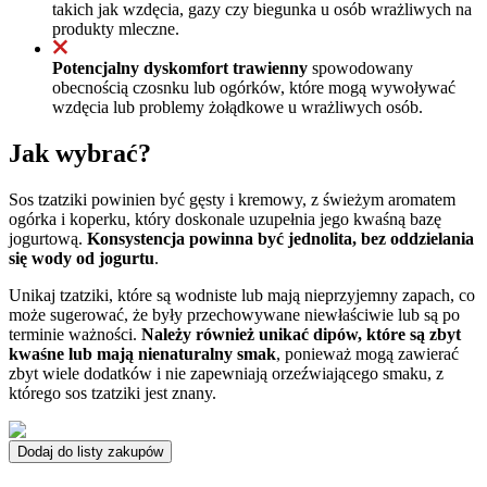
takich jak wzdęcia, gazy czy biegunka u osób wrażliwych na
produkty mleczne.
Potencjalny dyskomfort trawienny
spowodowany
obecnością czosnku lub ogórków, które mogą wywoływać
wzdęcia lub problemy żołądkowe u wrażliwych osób.
Jak wybrać?
Sos tzatziki powinien być gęsty i kremowy, z świeżym aromatem
ogórka i koperku, który doskonale uzupełnia jego kwaśną bazę
jogurtową.
Konsystencja powinna być jednolita, bez oddzielania
się wody od jogurtu
.
Unikaj tzatziki, które są wodniste lub mają nieprzyjemny zapach, co
może sugerować, że były przechowywane niewłaściwie lub są po
terminie ważności.
Należy również unikać dipów, które są zbyt
kwaśne lub mają nienaturalny smak
, ponieważ mogą zawierać
zbyt wiele dodatków i nie zapewniają orzeźwiającego smaku, z
którego sos tzatziki jest znany.
Dodaj do listy zakupów