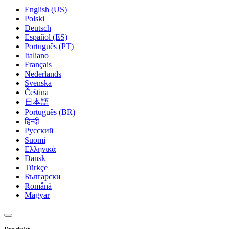
English (US)
Polski
Deutsch
Español (ES)
Português (PT)
Italiano
Français
Nederlands
Svenska
Čeština
日本語
Português (BR)
हिन्दी
Русский
Suomi
Ελληνικά
Dansk
Türkçe
Български
Română
Magyar