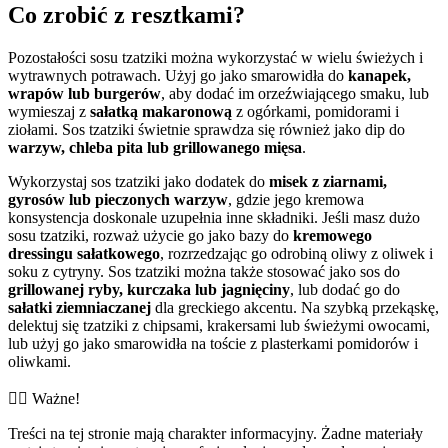
Co zrobić z resztkami?
Pozostałości sosu tzatziki można wykorzystać w wielu świeżych i
wytrawnych potrawach. Użyj go jako smarowidła do
kanapek,
wrapów lub burgerów
, aby dodać im orzeźwiającego smaku, lub
wymieszaj z
sałatką makaronową
z ogórkami, pomidorami i
ziołami. Sos tzatziki świetnie sprawdza się również jako dip do
warzyw, chleba pita lub grillowanego mięsa
.
Wykorzystaj sos tzatziki jako dodatek do
misek z ziarnami,
gyrosów lub pieczonych warzyw
, gdzie jego kremowa
konsystencja doskonale uzupełnia inne składniki. Jeśli masz dużo
sosu tzatziki, rozważ użycie go jako bazy do
kremowego
dressingu sałatkowego
, rozrzedzając go odrobiną oliwy z oliwek i
soku z cytryny. Sos tzatziki można także stosować jako sos do
grillowanej ryby, kurczaka lub jagnięciny
, lub dodać go do
sałatki ziemniaczanej
dla greckiego akcentu. Na szybką przekąskę,
delektuj się tzatziki z chipsami, krakersami lub świeżymi owocami,
lub użyj go jako smarowidła na toście z plasterkami pomidorów i
oliwkami.
👨‍⚕️️ Ważne!
Treści na tej stronie mają charakter informacyjny. Żadne materiały