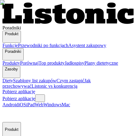
Poradniki
Produkt
Funkcje
Przewodniki po funkcjach
Asystent zakupowy
Poradniki
Produkty
Porównaj
Top produkty
Jadłospisy
Plany dietetyczne
Zasoby
Diety
Szablony list zakupów
Czym zastąpić
Jak
przechowywać
Listonic vs konkurencja
Pobierz aplikację
Pobierz aplikację
Android
iOS
iPad
Web
Windows
Mac
Produkt