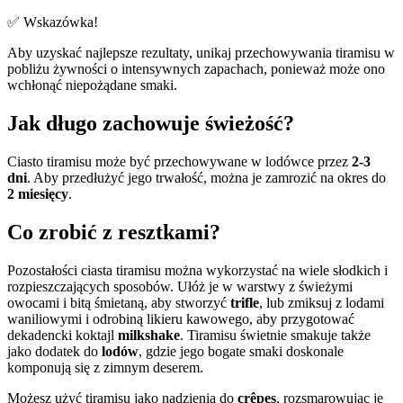
✅ Wskazówka!
Aby uzyskać najlepsze rezultaty, unikaj przechowywania tiramisu w
pobliżu żywności o intensywnych zapachach, ponieważ może ono
wchłonąć niepożądane smaki.
Jak długo zachowuje świeżość?
Ciasto tiramisu może być przechowywane w lodówce przez
2-3
dni
. Aby przedłużyć jego trwałość, można je zamrozić na okres do
2 miesięcy
.
Co zrobić z resztkami?
Pozostałości ciasta tiramisu można wykorzystać na wiele słodkich i
rozpieszczających sposobów. Ułóż je w warstwy z świeżymi
owocami i bitą śmietaną, aby stworzyć
trifle
, lub zmiksuj z lodami
waniliowymi i odrobiną likieru kawowego, aby przygotować
dekadencki koktajl
milkshake
. Tiramisu świetnie smakuje także
jako dodatek do
lodów
, gdzie jego bogate smaki doskonale
komponują się z zimnym deserem.
Możesz użyć tiramisu jako nadzienia do
crêpes
, rozsmarowując je