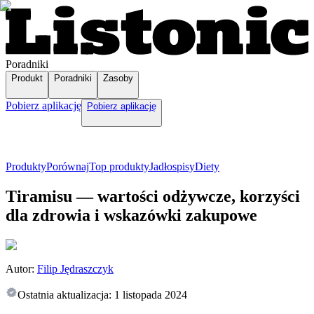
Poradniki
Produkt
Poradniki
Zasoby
Pobierz aplikację
Pobierz aplikację
Produkty
Porównaj
Top produkty
Jadłospisy
Diety
Tiramisu — wartości odżywcze, korzyści
dla zdrowia i wskazówki zakupowe
Autor:
Filip Jędraszczyk
Ostatnia aktualizacja:
1 listopada 2024