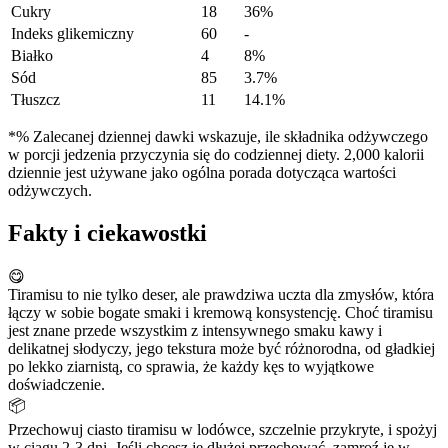
Cukry
18
36%
Indeks glikemiczny
60
-
Białko
4
8%
Sód
85
3.7%
Tłuszcz
11
14.1%
*% Zalecanej dziennej dawki wskazuje, ile składnika odżywczego
w porcji jedzenia przyczynia się do codziennej diety. 2,000 kalorii
dziennie jest używane jako ogólna porada dotycząca wartości
odżywczych.
Fakty i ciekawostki
😋
Tiramisu to nie tylko deser, ale prawdziwa uczta dla zmysłów, która
łączy w sobie bogate smaki i kremową konsystencję. Choć tiramisu
jest znane przede wszystkim z intensywnego smaku kawy i
delikatnej słodyczy, jego tekstura może być różnorodna, od gładkiej
po lekko ziarnistą, co sprawia, że każdy kęs to wyjątkowe
doświadczenie.
📦
Przechowuj ciasto tiramisu w lodówce, szczelnie przykryte, i spożyj
w ciągu 2-3 dni. Jeśli chcesz je dłużej przechować, zamroź je w