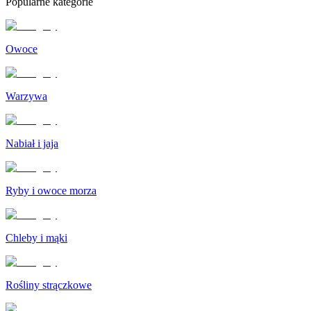
Popularne kategorie
Owoce
Warzywa
Nabiał i jaja
Ryby i owoce morza
Chleby i mąki
Rośliny strączkowe