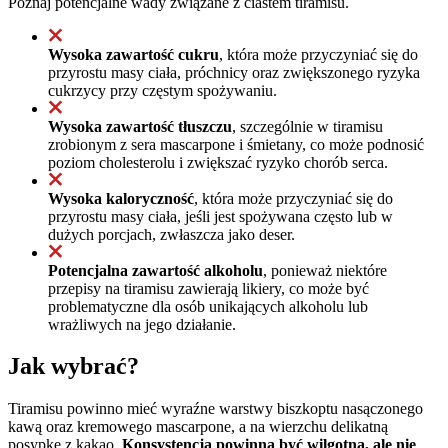
Poznaj potencjalne wady związane z ciastem tiramisu.
Wysoka zawartość cukru
, która może przyczyniać się do
przyrostu masy ciała, próchnicy oraz zwiększonego ryzyka
cukrzycy przy częstym spożywaniu.
Wysoka zawartość tłuszczu
, szczególnie w tiramisu
zrobionym z sera mascarpone i śmietany, co może podnosić
poziom cholesterolu i zwiększać ryzyko chorób serca.
Wysoka kaloryczność
, która może przyczyniać się do
przyrostu masy ciała, jeśli jest spożywana często lub w
dużych porcjach, zwłaszcza jako deser.
Potencjalna zawartość alkoholu
, ponieważ niektóre
przepisy na tiramisu zawierają likiery, co może być
problematyczne dla osób unikających alkoholu lub
wrażliwych na jego działanie.
Jak wybrać?
Tiramisu powinno mieć wyraźne warstwy biszkoptu nasączonego
kawą oraz kremowego mascarpone, a na wierzchu delikatną
posypkę z kakao.
Konsystencja powinna być wilgotna, ale nie