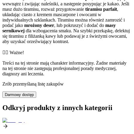
wewnątrz i zwijając naleśniki, a następnie posypując je kakao. Jeśli
masz dużo tiramisu, rozważ przygotowanie
tiramisu parfait
,
układając ciasto z kremem mascarpone i owocami w
indywidualnych szklankach. Tiramisu można również zamrozić i
podać jako
mrożony deser
, lub pokruszyć i dodać do
masy
sernikowej
dla wzbogacenia smaku. Na szybki przekąskę, delektuj
się tiramisu z filiżanką kawy lub podawaj je z świeżymi owocami,
aby uzyskać orzeźwiający kontrast.
👨‍⚕️️ Ważne!
Treści na tej stronie mają charakter informacyjny. Żadne materiały
na tej stronie nie zastępują profesjonalnej porady medycznej,
diagnozy ani leczenia.
Zrób przemyślaną listę zakupów
Darmowy dostęp
Odkryj produkty z innych kategorii