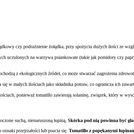
żołądkowy czy podrażnienie żołądka, przy spożyciu dużych ilości ze wz
tych uczulonych na warzywa psiankowate (takie jak pomidory czy pap
 pochodzą z ekologicznych źródeł, co może stwarzać zagrożenia zdrowot
 się w małych ilościach jako składnika potraw, co ogranicza ich zaw
ściach, ponieważ tomatillo zawierają solaninę, związek, który w wy
toczone suchą, nienaruszoną łupiną.
Skórka pod nią powinna być gła
 oznaki przejrzałości lub psucia się.
Tomatillo z popękanymi łupinam