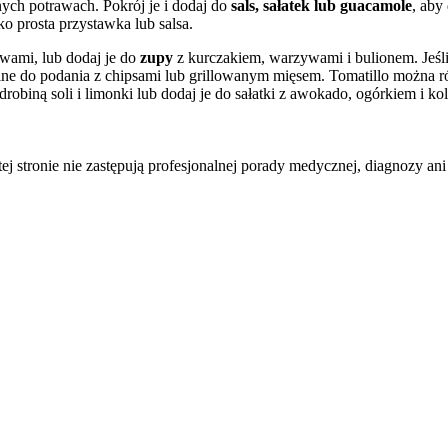
ych potrawach. Pokrój je i dodaj do
sals, sałatek lub guacamole
, aby
o prosta przystawka lub salsa.
rawami, lub dodaj je do
zupy
z kurczakiem, warzywami i bulionem. Jeśli
dealne do podania z chipsami lub grillowanym mięsem. Tomatillo można
robiną soli i limonki lub dodaj je do sałatki z awokado, ogórkiem i ko
tej stronie nie zastępują profesjonalnej porady medycznej, diagnozy ani