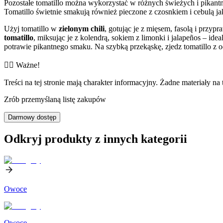
Pozostałe tomatillo można wykorzystać w różnych świeżych i pikantn
Tomatillo świetnie smakują również pieczone z czosnkiem i cebulą jak
Użyj tomatillo w
zielonym chili
, gotując je z mięsem, fasolą i przyp
tomatillo
, miksując je z kolendrą, sokiem z limonki i jalapeños – i
potrawie pikantnego smaku. Na szybką przekąskę, zjedz tomatillo z od
👨‍⚕️️ Ważne!
Treści na tej stronie mają charakter informacyjny. Żadne materiały na 
Zrób przemyślaną listę zakupów
Darmowy dostęp
Odkryj produkty z innych kategorii
Owoce
Owoce