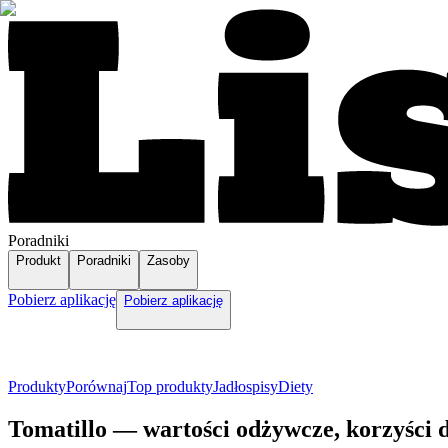
Poradniki
Produkt
Poradniki
Zasoby
Pobierz aplikację
Pobierz aplikację
Produkty
Porównaj
Top produkty
Jadłospisy
Diety
Tomatillo — wartości odżywcze, korzyści 