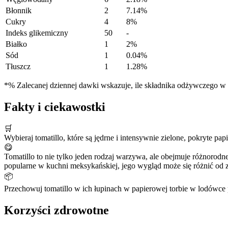
Błonnik
2
7.14%
Cukry
4
8%
Indeks glikemiczny
50
-
Białko
1
2%
Sód
1
0.04%
Tłuszcz
1
1.28%
*% Zalecanej dziennej dawki wskazuje, ile składnika odżywczego w po
Fakty i ciekawostki
🛒
Wybieraj tomatillo, które są jędrne i intensywnie zielone, pokryte pap
😋
Tomatillo to nie tylko jeden rodzaj warzywa, ale obejmuje różnorodn
popularne w kuchni meksykańskiej, jego wygląd może się różnić od z
📦
Przechowuj tomatillo w ich łupinach w papierowej torbie w lodówce 
Korzyści zdrowotne