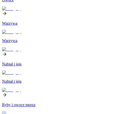
Warzywa
Warzywa
Nabiał i jaja
Nabiał i jaja
Ryby i owoce morza