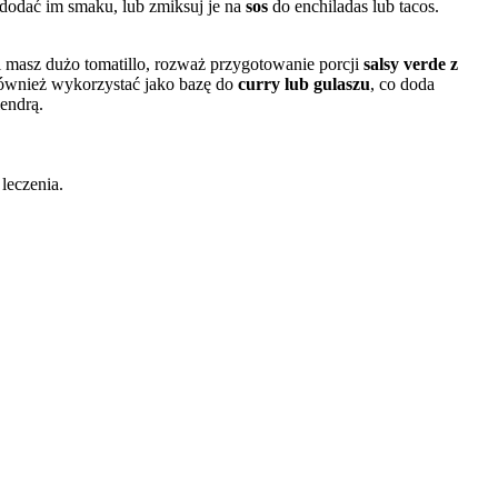
 dodać im smaku, lub zmiksuj je na
sos
do enchiladas lub tacos.
 masz dużo tomatillo, rozważ przygotowanie porcji
salsy verde z
 również wykorzystać jako bazę do
curry lub gulaszu
, co doda
lendrą.
 leczenia.