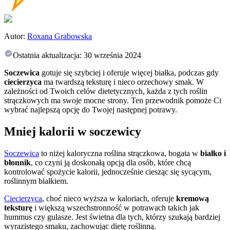
Autor:
Roxana Grabowska
Ostatnia aktualizacja:
30 września 2024
Soczewica
gotuje się szybciej i oferuje więcej białka, podczas gdy
ciecierzyca
ma twardszą teksturę i nieco orzechowy smak. W
zależności od Twoich celów dietetycznych, każda z tych roślin
strączkowych ma swoje mocne strony. Ten przewodnik pomoże Ci
wybrać najlepszą opcję do Twojej następnej potrawy.
Mniej kalorii w soczewicy
Soczewica
to niżej kaloryczna roślina strączkowa, bogata w
białko i
błonnik
, co czyni ją doskonałą opcją dla osób, które chcą
kontrolować spożycie kalorii, jednocześnie ciesząc się sycącym,
roślinnym białkiem.
Ciecierzyca
, choć nieco wyższa w kaloriach, oferuje
kremową
teksturę
i większą wszechstronność w potrawach takich jak
hummus czy gulasze. Jest świetna dla tych, którzy szukają bardziej
wyrazistego smaku, zachowując dietę roślinną.