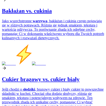
Bakłażan vs. cukinia
Jako wszechstronne
warzywa
, bakłażan i cukinia często pojawiają
się w różnych potrawach. Różnią się jednak smakiem, teksturą i
wartością odżywczą. To porównanie zbada ich odrębne cechy,
pomagając Ci w dokonaniu właściwego wyboru dla Twoich potrzeb
kulinarnych i rozważań dietetycznych.
Cukier brązowy vs. cukier biały
Jeśli chodzi o
słodziki
, brązowy cukier i biały cukier to powszechne
składniki w kuchni. Chociaż oba dodają słodyczy, różnią się
smakiem, teksturą i potencjalnym wpływem na zdrowie. Ten
przewodnik zbada ich unikalne cechy, pomagając Ci wybrać