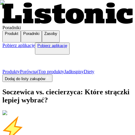
Poradniki
Produkt
Poradniki
Zasoby
Pobierz aplikację
Pobierz aplikację
Produkty
Porównaj
Top produkty
Jadłospisy
Diety
Dodaj do listy zakupów
Soczewica vs. ciecierzyca: Które strączki
lepiej wybrać?