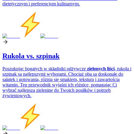
dietetycznym i preferencjom kulinarnym.
Rukola vs. szpinak
Poszukując bogatych w składniki odżywcze
zielonych liści
, rukola i
szpinak są najlepszymi wyborami. Chociaż oba są doskonałe do
sałatek i gotowania, różnią się smakiem, teksturą i zawartością
witamin. Ten przewodnik wyjaśni ich różnice, pomagając Ci
wybrać najlepszą zieleninę do Twoich posiłków i potrzeb
żywieniowych.