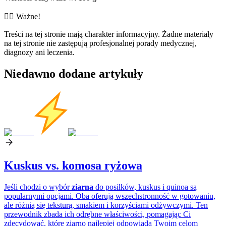
👨‍⚕️️ Ważne!
Treści na tej stronie mają charakter informacyjny. Żadne materiały
na tej stronie nie zastępują profesjonalnej porady medycznej,
diagnozy ani leczenia.
Niedawno dodane artykuły
Kuskus vs. komosa ryżowa
Jeśli chodzi o wybór
ziarna
do posiłków, kuskus i quinoa są
popularnymi opcjami. Oba oferują wszechstronność w gotowaniu,
ale różnią się teksturą, smakiem i korzyściami odżywczymi. Ten
przewodnik zbada ich odrębne właściwości, pomagając Ci
zdecydować, które ziarno najlepiej odpowiada Twoim celom