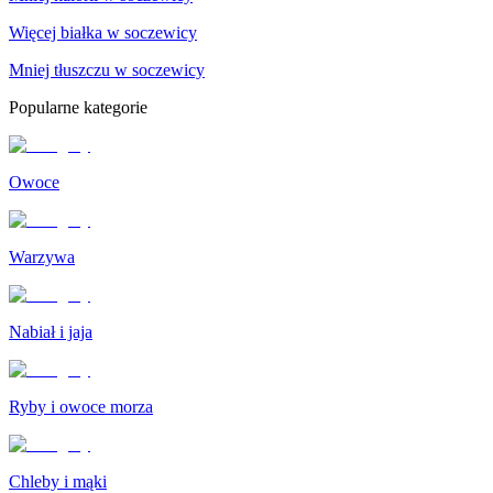
Więcej białka w soczewicy
Mniej tłuszczu w soczewicy
Popularne kategorie
Owoce
Warzywa
Nabiał i jaja
Ryby i owoce morza
Chleby i mąki