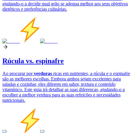
ajudando-o a decidir qual grão se adequa melhor aos seus objetivos
dietéticos e preferências culinárias.
Rúcula vs. espinafre
Ao procurar por
verduras
ricas em nutrientes, a rúcula e o espinafre
são as melhores escolhas. Embora ambos sejam excelentes para
saladas e cozinhar, eles diferem em sabor, textura e conteúdo
vitamínico. Este guia irá detalhar as suas diferenças, ajudando-o a
escolher a melhor verdura para as suas refeições e necessidades
nutricionais.