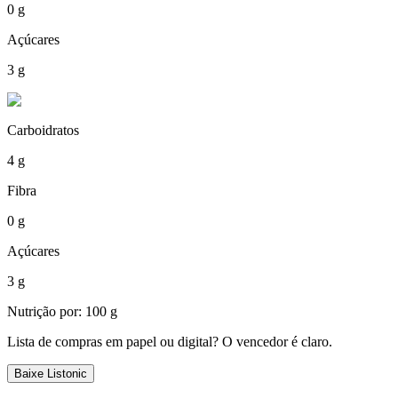
0 g
Açúcares
3 g
Carboidratos
4 g
Fibra
0 g
Açúcares
3 g
Nutrição por: 100 g
Lista de compras em papel ou digital? O vencedor é claro.
Baixe Listonic