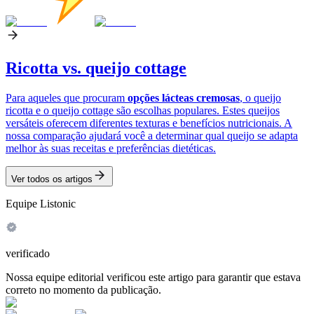
Ricotta vs. queijo cottage
Para aqueles que procuram
opções lácteas cremosas
, o queijo
ricotta e o queijo cottage são escolhas populares. Estes queijos
versáteis oferecem diferentes texturas e benefícios nutricionais. A
nossa comparação ajudará você a determinar qual queijo se adapta
melhor às suas receitas e preferências dietéticas.
Ver todos os artigos
Equipe Listonic
verificado
Nossa equipe editorial verificou este artigo para garantir que estava
correto no momento da publicação.