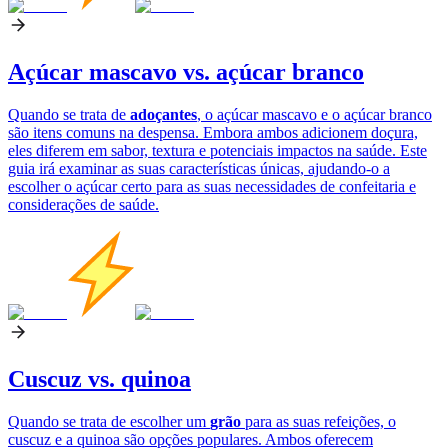
Açúcar mascavo vs. açúcar branco
Quando se trata de
adoçantes
, o açúcar mascavo e o açúcar branco
são itens comuns na despensa. Embora ambos adicionem doçura,
eles diferem em sabor, textura e potenciais impactos na saúde. Este
guia irá examinar as suas características únicas, ajudando-o a
escolher o açúcar certo para as suas necessidades de confeitaria e
considerações de saúde.
Cuscuz vs. quinoa
Quando se trata de escolher um
grão
para as suas refeições, o
cuscuz e a quinoa são opções populares. Ambos oferecem