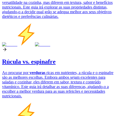
versatilidade na cozinha, mas diferem em textura, sabor e benefícios
nutricionais. Este guia irá explorar as suas propriedades distintas,
ajudando-o a decidir qual grão se adequa melhor aos seus objetivos
dietéticos e preferências culinárias.
Rúcula vs. espinafre
Ao procurar por
verduras
ricas em nutrientes, a rúcula e o espinafre
são as melhores escolhas. Embora ambos sejam excelentes para
saladas e cozinhar, eles diferem em sabor, textura e conteúdo
vitamínico. Este guia irá detalhar as suas diferenças, ajudando-o a
escolher a melhor verdura para as suas refeições e necessidades
nutricionais.