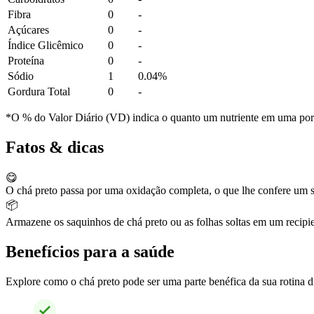
Fibra
0
-
Açúcares
0
-
Índice Glicêmico
0
-
Proteína
0
-
Sódio
1
0.04%
Gordura Total
0
-
*O % do Valor Diário (VD) indica o quanto um nutriente em uma porção
Fatos & dicas
😋
O chá preto passa por uma oxidação completa, o que lhe confere um s
📦
Armazene os saquinhos de chá preto ou as folhas soltas em um recipie
Benefícios para a saúde
Explore como o chá preto pode ser uma parte benéfica da sua rotina d