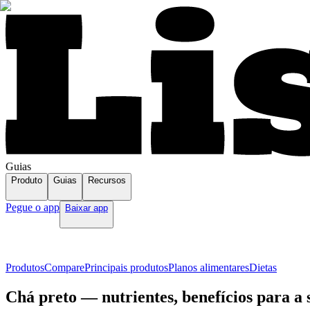
Guias
Produto
Guias
Recursos
Pegue o app
Baixar app
Produtos
Compare
Principais produtos
Planos alimentares
Dietas
Chá preto — nutrientes, benefícios para a