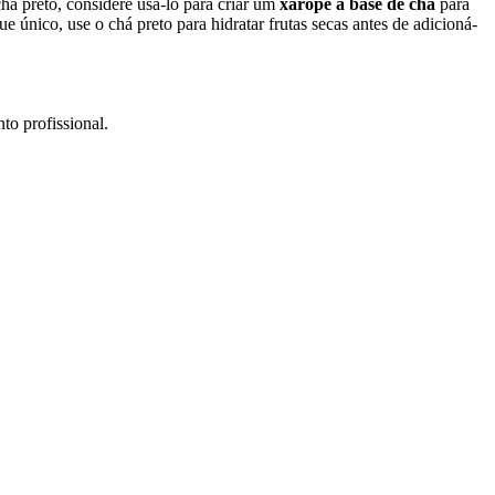
chá preto, considere usá-lo para criar um
xarope à base de chá
para
nico, use o chá preto para hidratar frutas secas antes de adicioná-
to profissional.