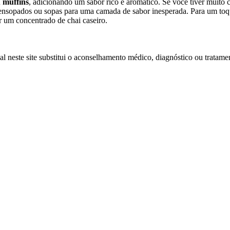
u muffins
, adicionando um sabor rico e aromático. Se você tiver muito 
sopados ou sopas para uma camada de sabor inesperada. Para um toque ú
ar um concentrado de chai caseiro.
l neste site substitui o aconselhamento médico, diagnóstico ou tratamen