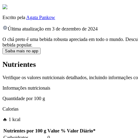
Escrito pela
Agata Pankow
Última atualização em
3 de dezembro de 2024
O chá preto é uma bebida robusta apreciada em todo o mundo. Descubra o
bebida popular.
Saiba mais no app
Nutrientes
Verifique os valores nutricionais detalhados, incluindo informações c
Informações nutricionais
Quantidade por
100 g
Calorias
🔥 1 kcal
Nutrientes por
100 g
Value
%
Valor Diário
*
Carboidratos
0
-