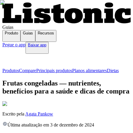
Guias
Produto
Guias
Recursos
Pegue o app
Baixar app
Produtos
Compare
Principais produtos
Planos alimentares
Dietas
Frutas congeladas — nutrientes,
benefícios para a saúde e dicas de compra
Escrito pela
Agata Pankow
Última atualização em
3 de dezembro de 2024