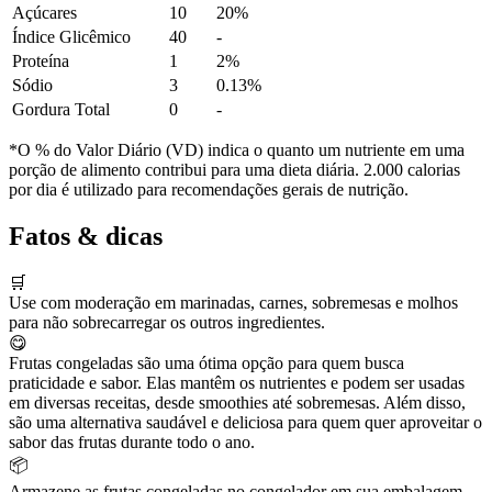
Açúcares
10
20%
Índice Glicêmico
40
-
Proteína
1
2%
Sódio
3
0.13%
Gordura Total
0
-
*O % do Valor Diário (VD) indica o quanto um nutriente em uma
porção de alimento contribui para uma dieta diária. 2.000 calorias
por dia é utilizado para recomendações gerais de nutrição.
Fatos & dicas
🛒
Use com moderação em marinadas, carnes, sobremesas e molhos
para não sobrecarregar os outros ingredientes.
😋
Frutas congeladas são uma ótima opção para quem busca
praticidade e sabor. Elas mantêm os nutrientes e podem ser usadas
em diversas receitas, desde smoothies até sobremesas. Além disso,
são uma alternativa saudável e deliciosa para quem quer aproveitar o
sabor das frutas durante todo o ano.
📦
Armazene as frutas congeladas no congelador em sua embalagem