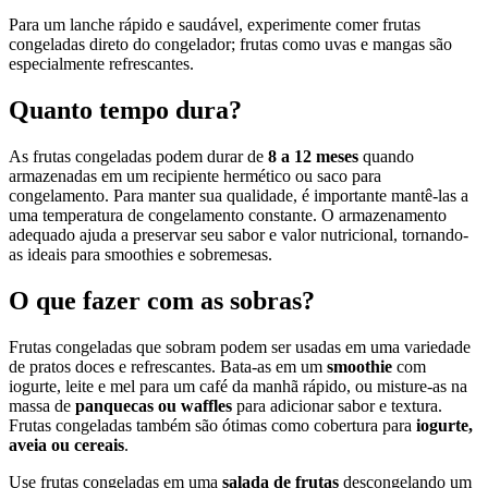
Para um lanche rápido e saudável, experimente comer frutas
congeladas direto do congelador; frutas como uvas e mangas são
especialmente refrescantes.
Quanto tempo dura?
As frutas congeladas podem durar de
8 a 12 meses
quando
armazenadas em um recipiente hermético ou saco para
congelamento. Para manter sua qualidade, é importante mantê-las a
uma temperatura de congelamento constante. O armazenamento
adequado ajuda a preservar seu sabor e valor nutricional, tornando-
as ideais para smoothies e sobremesas.
O que fazer com as sobras?
Frutas congeladas que sobram podem ser usadas em uma variedade
de pratos doces e refrescantes. Bata-as em um
smoothie
com
iogurte, leite e mel para um café da manhã rápido, ou misture-as na
massa de
panquecas ou waffles
para adicionar sabor e textura.
Frutas congeladas também são ótimas como cobertura para
iogurte,
aveia ou cereais
.
Use frutas congeladas em uma
salada de frutas
descongelando um