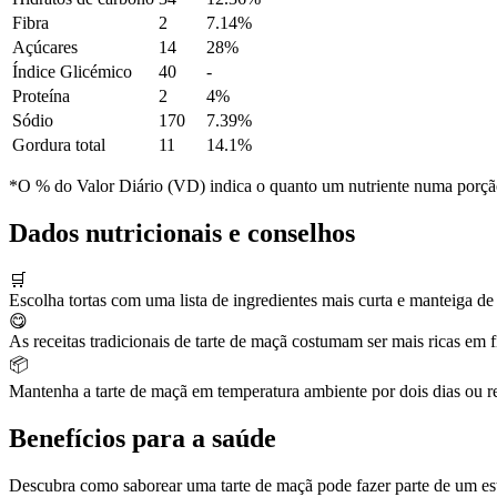
Fibra
2
7.14%
Açúcares
14
28%
Índice Glicémico
40
-
Proteína
2
4%
Sódio
170
7.39%
Gordura total
11
14.1%
*O % do Valor Diário (VD) indica o quanto um nutriente numa porção 
Dados nutricionais e conselhos
🛒
Escolha tortas com uma lista de ingredientes mais curta e manteiga d
😋
As receitas tradicionais de tarte de maçã costumam ser mais ricas em f
📦
Mantenha a tarte de maçã em temperatura ambiente por dois dias ou ref
Benefícios para a saúde
Descubra como saborear uma tarte de maçã pode fazer parte de um estil