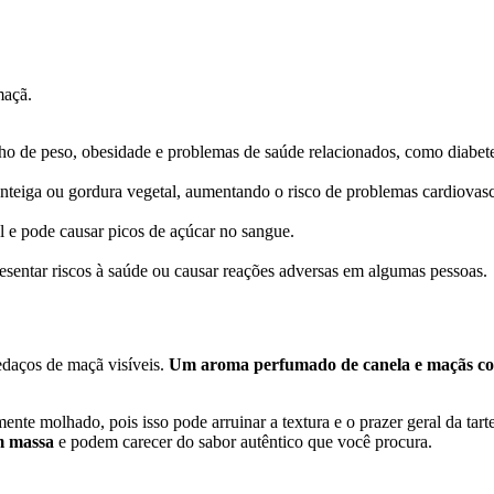
maçã.
nho de peso, obesidade e problemas de saúde relacionados, como diabete
nteiga ou gordura vegetal, aumentando o risco de problemas cardiovasc
l e pode causar picos de açúcar no sangue.
sentar riscos à saúde ou causar reações adversas em algumas pessoas.
edaços de maçã visíveis.
Um aroma perfumado de canela e maçãs coz
te molhado, pois isso pode arruinar a textura e o prazer geral da tart
m massa
e podem carecer do sabor autêntico que você procura.