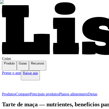
Guias
Produto
Guias
Recursos
Pegue o app
Baixar app
Produtos
Compare
Principais produtos
Planos alimentares
Dietas
Tarte de maça — nutrientes, benefícios pa