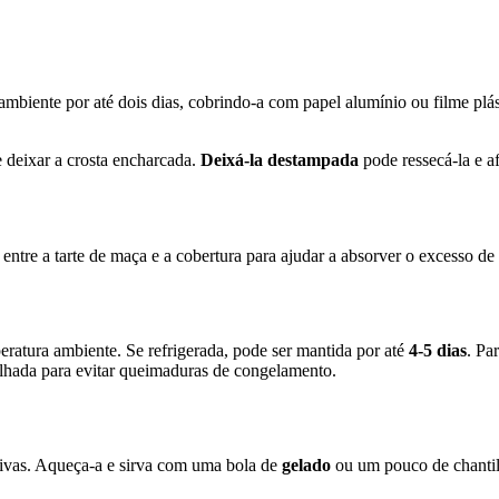
 ambiente por até dois dias, cobrindo-a com papel alumínio ou filme plá
e deixar a crosta encharcada.
Deixá-la destampada
pode ressecá-la e af
ntre a tarte de maça e a cobertura para ajudar a absorver o excesso d
eratura ambiente. Se refrigerada, pode ser mantida por até
4-5 dias
. Pa
ulhada para evitar queimaduras de congelamento.
ativas. Aqueça-a e sirva com uma bola de
gelado
ou um pouco de chantill