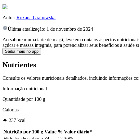
Autor:
Roxana Grabowska
Última atualização:
1 de novembro de 2024
Ao saborear uma tarte de maçã, leve em conta os aspectos nutriciona
açúcar e massas integrais, para potencializar seus benefícios à saúde 
Saiba mais no app
Nutrientes
Consulte os valores nutricionais detalhados, incluindo informações c
Informação nutricional
Quantidade por
100 g
Calorias
🔥 237 kcal
Nutrição por
100 g
Value
%
Valor diário
*
Hidratos de carbono
34
12.36%