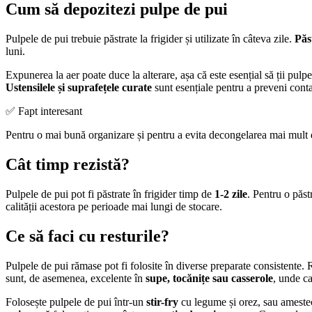
Cum să depozitezi pulpe de pui
Pulpele de pui trebuie păstrate la frigider și utilizate în câteva zile.
Păs
luni.
Expunerea la aer poate duce la alterare, așa că este esențial să ții pulp
Ustensilele și suprafețele curate
sunt esențiale pentru a preveni cont
✅ Fapt interesant
Pentru o mai bună organizare și pentru a evita decongelarea mai mult de
Cât timp rezistă?
Pulpele de pui pot fi păstrate în frigider timp de
1-2 zile
. Pentru o păst
calității acestora pe perioade mai lungi de stocare.
Ce să faci cu resturile?
Pulpele de pui rămase pot fi folosite în diverse preparate consistente.
sunt, de asemenea, excelente în
supe, tocănițe sau casserole
, unde c
Folosește pulpele de pui într-un
stir-fry
cu legume și orez, sau ameste