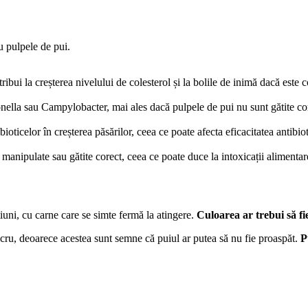
u pulpele de pui.
ntribui la creșterea nivelului de colesterol și la bolile de inimă dacă este
nella sau Campylobacter, mai ales dacă pulpele de pui nu sunt gătite cor
ibioticelor în creșterea păsărilor, ceea ce poate afecta eficacitatea antibio
manipulate sau gătite corect, ceea ce poate duce la intoxicații alimentar
iuni, cu carne care se simte fermă la atingere.
Culoarea ar trebui să fi
acru, deoarece acestea sunt semne că puiul ar putea să nu fie proaspăt.
P