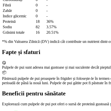
Fibră
0
-
Zahăr
0
-
Indice glicemic
0
-
Proteină
18
36%
Sodiu
82
3.57%
Grăsimi totale
16
20.51%
*% din Valoarea Zilnică (DV) indică cât contribuie un nutrient dintr-o p
Fapte și sfaturi
😋
Pulpele de pui sunt adesea mai gustoase și mai suculente decât pieptul 
📦
Păstrează pulpele de pui proaspete în frigider și folosește-le în termen
perioadă de până la nouă luni. Pulpele de pui gătite pot fi păstrate în fr
Beneficii pentru sănătate
Explorează cum pulpele de pui pot oferi o sursă de proteină gustoasă și nu