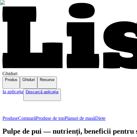
Ghiduri
Produs
Ghiduri
Resurse
Ia aplicația
Descarcă aplicația
Produse
Compară
Produse de top
Planuri de masă
Diete
Pulpe de pui — nutrienți, beneficii pentru