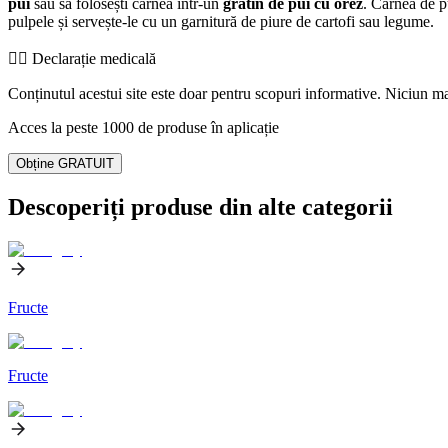
pui
sau să folosești carnea într-un
gratin de pui cu orez
. Carnea de p
pulpele și servește-le cu un garnitură de piure de cartofi sau legume.
👨‍⚕️️ Declarație medicală
Conținutul acestui site este doar pentru scopuri informative. Niciun mat
Acces la peste 1000 de produse în aplicație
Obține GRATUIT
Descoperiți produse din alte categorii
Fructe
Fructe