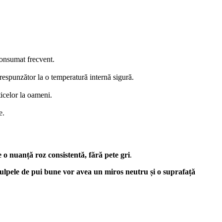
 consumat frecvent.
espunzător la o temperatură internă sigură.
ticelor la oameni.
e.
e o nuanță roz consistentă, fără pete gri
.
ulpele de pui bune vor avea un miros neutru și o suprafață