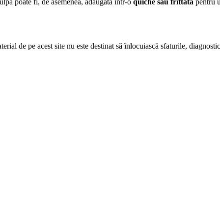
ulpă poate fi, de asemenea, adăugată într-o
quiche sau frittata
pentru u
erial de pe acest site nu este destinat să înlocuiască sfaturile, diagnosti