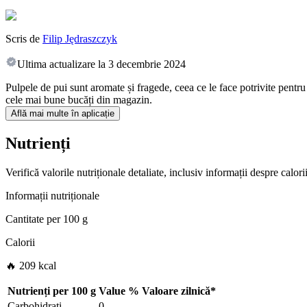
Scris de
Filip Jędraszczyk
Ultima actualizare la
3 decembrie 2024
Pulpele de pui sunt aromate și fragede, ceea ce le face potrivite pentru
cele mai bune bucăți din magazin.
Află mai multe în aplicație
Nutrienți
Verifică valorile nutriționale detaliate, inclusiv informații despre calo
Informații nutriționale
Cantitate per
100 g
Calorii
🔥 209 kcal
Nutrienți per
100 g
Value
%
Valoare zilnică
*
Carbohidrați
0
-