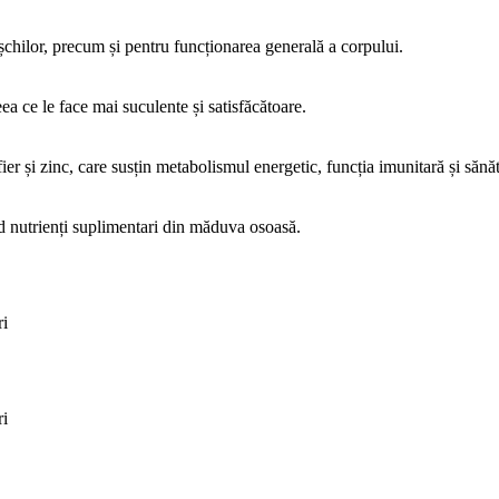
ușchilor, precum și pentru funcționarea generală a corpului.
ea ce le face mai suculente și satisfăcătoare.
er și zinc, care susțin metabolismul energetic, funcția imunitară și sănă
d nutrienți suplimentari din măduva osoasă.
ri
ri