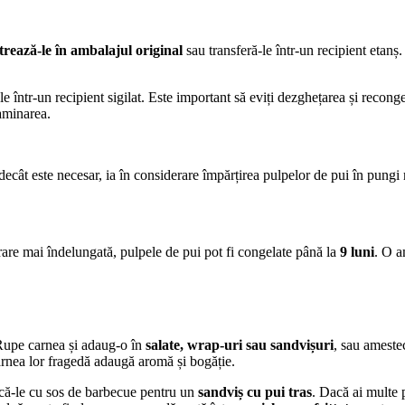
trează-le în ambalajul original
sau transferă-le într-un recipient etanș
ele într-un recipient sigilat. Este important să eviți dezghețarea și recong
aminarea.
cât este necesar, ia în considerare împărțirea pulpelor de pui în pungi m
rare mai îndelungată, pulpele de pui pot fi congelate până la
9 luni
. O a
 Rupe carnea și adaug-o în
salate, wrap-uri sau sandvișuri
, sau ameste
arnea lor fragedă adaugă aromă și bogăție.
că-le cu sos de barbecue pentru un
sandviș cu pui tras
. Dacă ai multe 