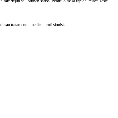
n mic dejun sau brunch sățios. Pentru o masă rapidă, reîncălzește
cul sau tratamentul medical profesionist.