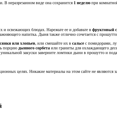
и. В неразрезанном виде она сохранится
1 неделю
при комнатной
х и освежающих блюдах. Нарежьте ее и добавьте в
фруктовый с
лажняющего напитка. Дыня также отлично сочетается с прошутт
всянки или хлопьев
, или смешайте их в
сальсе
с помидорами, лу
ать порцию
дынного сорбета
или граниты для охлаждающего десер
 уникальной закуски заверните ломтики дыни в прошутто и пода
ционных целях. Никакие материалы на этом сайте не являются 
й