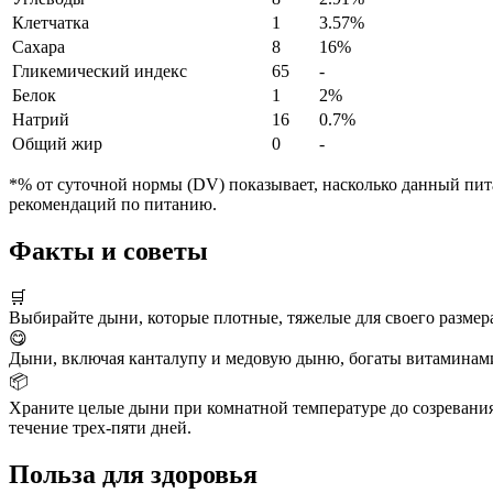
Клетчатка
1
3.57%
Сахара
8
16%
Гликемический индекс
65
-
Белок
1
2%
Натрий
16
0.7%
Общий жир
0
-
*% от суточной нормы (DV) показывает, насколько данный пита
рекомендаций по питанию.
Факты и советы
🛒
Выбирайте дыни, которые плотные, тяжелые для своего размер
😋
Дыни, включая канталупу и медовую дыню, богаты витаминам
📦
Храните целые дыни при комнатной температуре до созревания. 
течение трех-пяти дней.
Польза для здоровья