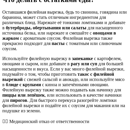
Оставшаяся филейная вырезка, будь то свинина, говядина или
баранина, может стать отличным ингредиентом для
различных блюд. Нарежьте её тонкими ломтиками и добавьте
в
бутерброды, обертывания или салаты
для насыщенного
источника белка, или нарежьте и смешайте с
овощами в
жарком
с ароматным соусом. Филейная вырезка также
прекрасно подходит для
пасты
с томатным или сливочным
соусом.
Используйте филейную вырезку в
запеканке
с картофелем,
овощами и сыром, или добавьте в
рагу или суп
для большей
насыщенности и вкуса. Если у вас много филейной вырезки,
подумайте о том, чтобы приготовить
такос с филейной
вырезкой
с свежей сальсой и авокадо, или используйте мясо
в
блюде с крупами
с киноа и запечёнными овощами.
Филейную вырезку также можно подавать как начинку для
пиццы или лепёшек
, или использовать в качестве начинки
для
пирогов
. Для быстрого перекуса разогрейте ломтики
филейной вырезки и подайте их с соусом для макания или на
подушке из зелени.
👨‍⚕️️ Медицинский отказ от ответственности