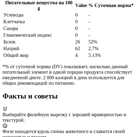
Питательные вещества на
100
Value
%
Суточная норма
*
g
Углеводы
0
-
Клетчатка
0
-
Сахара
0
-
Гликемический индекс
0
-
Белок
26
52%
Натрий
62
2.7%
Общий жир
4
5.13%
*% от суточной нормы (DV) показывает, насколько данный
питательный элемент в одной порции продукта способствует
ежедневной диете. 2 000 калорий в день используется для
общих рекомендаций по питанию.
Факты и советы
🛒
Выбирайте филейную вырезку с хорошей мраморностью и
текстурой.
😋
Филе находится вдоль спины животного и славится своей
нежностью и вкусом.