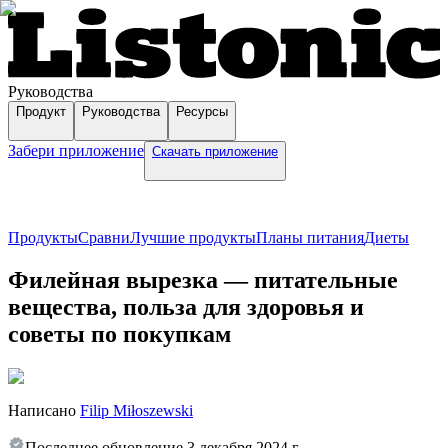
Руководства
Продукт
Руководства
Ресурсы
Забери приложение
Скачать приложение
Продукты
Сравни
Лучшие продукты
Планы питания
Диеты
Филейная вырезка — питательные
вещества, польза для здоровья и
советы по покупкам
Написано
Filip Miłoszewski
Последнее обновление
3 декабря 2024 г.