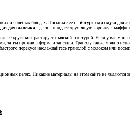
дких и соленых блюдах. Посыпьте ее на
йогурт или смузи
для до
одит для
выпечки
, где она придает хрустящую корочку к маффин
, где ее хруст контрастирует с мягкой текстурой. Если у вас мно
ами, затем прижав в форме и запекши. Гранолу также можно испо
 быстрого перекуса наслаждайтесь гранолой с молоком или посып
ционных целях. Никакие материалы на этом сайте не являются 
й