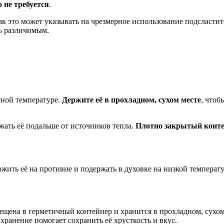
о не требуется
.
как это может указывать на чрезмерное использование подсласти
ь различимым.
тной температуре.
Держите её в прохладном, сухом месте
, чтоб
жать её подальше от источников тепла.
Плотно закрытый конт
ожить её на противне и подержать в духовке на низкой температу
мещена в герметичный контейнер и хранится в прохладном, сухом
ранение помогает сохранить её хрусткость и вкус.