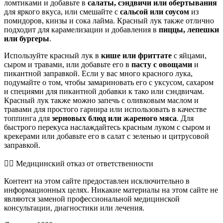
ломтиками и добавьте в
салаты, сэндвичи или обертывания
для яркого вкуса, или смешайте с
сальсой или соусом
из
помидоров, кинзы и сока лайма. Красный лук также отлично
подходит для карамелизации и добавления в
пиццы, лепешки
или бургеры
.
Используйте красный лук в
кише или фриттате
с яйцами,
сыром и травами, или добавьте его в
пасту с овощами
и
пикантной заправкой. Если у вас много красного лука,
подумайте о том, чтобы замариновать его с уксусом, сахаром
и специями для пикантной добавки к тако или сэндвичам.
Красный лук также можно запечь с оливковым маслом и
травами для простого гарнира или использовать в качестве
топпинга для
зерновых блюд или жареного мяса
. Для
быстрого перекуса наслаждайтесь красным луком с сыром и
крекерами или добавьте его в салат с зеленью и цитрусовой
заправкой.
👨‍⚕️️ Медицинский отказ от ответственности
Контент на этом сайте предоставлен исключительно в
информационных целях. Никакие материалы на этом сайте не
являются заменой профессиональной медицинской
консультации, диагностики или лечения.