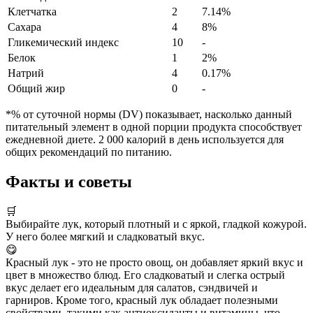
Клетчатка
2
7.14%
Сахара
4
8%
Гликемический индекс
10
-
Белок
1
2%
Натрий
4
0.17%
Общий жир
0
-
*% от суточной нормы (DV) показывает, насколько данный
питательный элемент в одной порции продукта способствует
ежедневной диете. 2 000 калорий в день используется для
общих рекомендаций по питанию.
Факты и советы
🛒
Выбирайте лук, который плотный и с яркой, гладкой кожурой.
У него более мягкий и сладковатый вкус.
😋
Красный лук - это не просто овощ, он добавляет яркий вкус и
цвет в множество блюд. Его сладковатый и слегка острый
вкус делает его идеальным для салатов, сэндвичей и
гарниров. Кроме того, красный лук обладает полезными
свойствами, такими как антиоксиданты и витамины, что