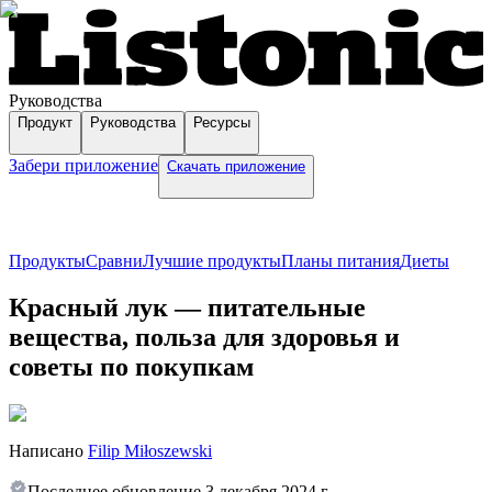
Руководства
Продукт
Руководства
Ресурсы
Забери приложение
Скачать приложение
Продукты
Сравни
Лучшие продукты
Планы питания
Диеты
Красный лук — питательные
вещества, польза для здоровья и
советы по покупкам
Написано
Filip Miłoszewski
Последнее обновление
3 декабря 2024 г.