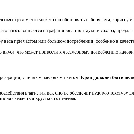
еньях грэхем, что может способствовать набору веса, кариесу 
 часто изготавливается из рафинированной муки и сахара, предла
ру веса при частом или большом потреблении, особенно в качеств
го вкуса, что может привести к чрезмерному потреблению калори
ерфорации, с теплым, медовым цветом.
Края должны быть цел
воздействия влаги, так как оно не обеспечит нужную текстуру д
ять на свежесть и хрусткость печенья.