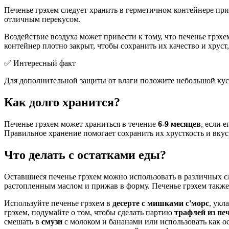
Печенье грэхем следует хранить в герметичном контейнере пр
отличным перекусом.
Воздействие воздуха может привести к тому, что печенье грэхе
контейнер плотно закрыт, чтобы сохранить их качество и хруст
✅ Интересный факт
Для дополнительной защиты от влаги положите небольшой кусоч
Как долго хранится?
Печенье грэхем может храниться в течение
6-9 месяцев
, если 
Правильное хранение помогает сохранить их хрусткость и вкус,
Что делать с остатками еды?
Оставшиеся печенье грэхем можно использовать в различных с
растопленным маслом и прижав в форму. Печенье грэхем также
Используйте печенье грэхем в
десерте с мишками с'морс
, укл
грэхем, подумайте о том, чтобы сделать партию
трафлей из пе
смешать в
смузи
с молоком и бананами или использовать как о