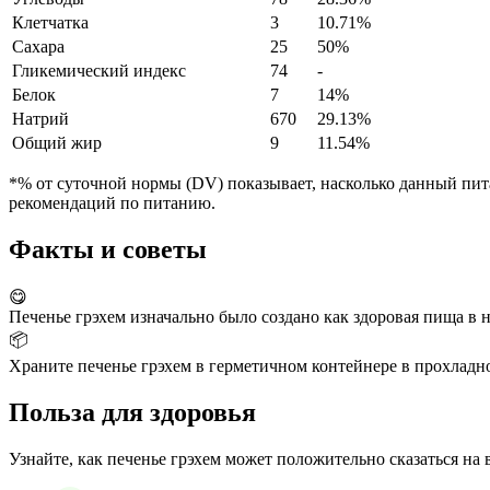
Клетчатка
3
10.71%
Сахара
25
50%
Гликемический индекс
74
-
Белок
7
14%
Натрий
670
29.13%
Общий жир
9
11.54%
*% от суточной нормы (DV) показывает, насколько данный пита
рекомендаций по питанию.
Факты и советы
😋
Печенье грэхем изначально было создано как здоровая пища в 
📦
Храните печенье грэхем в герметичном контейнере в прохладно
Польза для здоровья
Узнайте, как печенье грэхем может положительно сказаться на