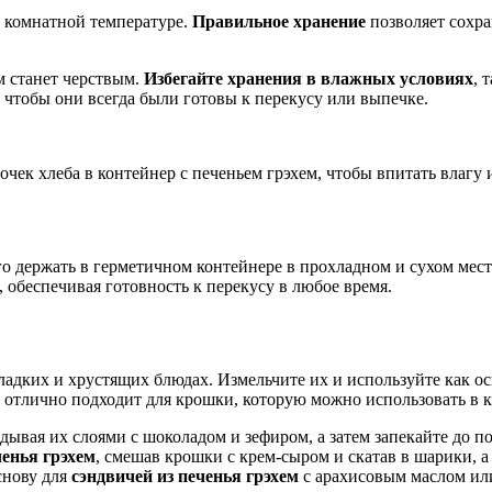
и комнатной температуре.
Правильное хранение
позволяет сохра
м станет черствым.
Избегайте хранения в влажных условиях
, 
, чтобы они всегда были готовы к перекусу или выпечке.
ек хлеба в контейнер с печеньем грэхем, чтобы впитать влагу 
его держать в герметичном контейнере в прохладном и сухом мест
 обеспечивая готовность к перекусу в любое время.
ладких и хрустящих блюдах. Измельчите их и используйте как о
 отлично подходит для крошки, которую можно использовать в к
адывая их слоями с шоколадом и зефиром, а затем запекайте до п
ченья грэхем
, смешав крошки с крем-сыром и скатав в шарики, 
снову для
сэндвичей из печенья грэхем
с арахисовым маслом или