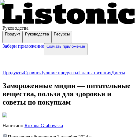
Руководства
Продукт
Руководства
Ресурсы
Забери приложение
Скачать приложение
Продукты
Сравни
Лучшие продукты
Планы питания
Диеты
Замороженные мидии — питательные
вещества, польза для здоровья и
советы по покупкам
Написано
Roxana Grabowska
Последнее обновление
3 декабря 2024 г.