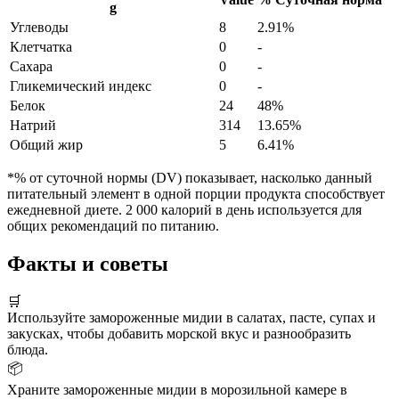
g
Углеводы
8
2.91%
Клетчатка
0
-
Сахара
0
-
Гликемический индекс
0
-
Белок
24
48%
Натрий
314
13.65%
Общий жир
5
6.41%
*% от суточной нормы (DV) показывает, насколько данный
питательный элемент в одной порции продукта способствует
ежедневной диете. 2 000 калорий в день используется для
общих рекомендаций по питанию.
Факты и советы
🛒
Используйте замороженные мидии в салатах, пасте, супах и
закусках, чтобы добавить морской вкус и разнообразить
блюда.
📦
Храните замороженные мидии в морозильной камере в