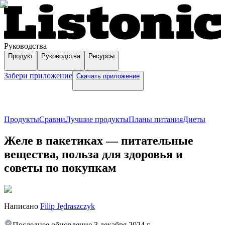
Руководства
Продукт
Руководства
Ресурсы
Забери приложение
Скачать приложение
Продукты
Сравни
Лучшие продукты
Планы питания
Диеты
Желе в пакетиках — питательные
вещества, польза для здоровья и
советы по покупкам
Написано
Filip Jędraszczyk
Последнее обновление
3 декабря 2024 г.