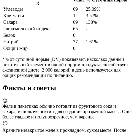
g
Углеводы
69
25.09%
Клетчатка
1
3.57%
Сахара
69
138%
Гликемический индекс
65
-
Белок
0
-
Натрий
37
1.61%
Общий жир
0
-
*% от суточной нормы (DV) показывает, насколько данный
питательный элемент в одной порции продукта способствует
ежедневной диете. 2 000 калорий в день используется для
общих рекомендаций по питанию.
Факты и советы
😋
Желе в пакетиках обычно готовят из фруктового сока и
сахара, используя пектин для создания прозрачной массы. Оно
более гладкое и полупрозрачное, чем варенье.
📦
Храните незакрытое желе в прохладном, сухом месте. После