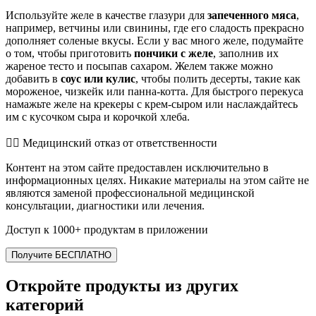
Используйте желе в качестве глазури для
запеченного мяса
,
например, ветчины или свинины, где его сладость прекрасно
дополняет соленые вкусы. Если у вас много желе, подумайте
о том, чтобы приготовить
пончики с желе
, заполнив их
жареное тесто и посыпав сахаром. Желем также можно
добавить в
соус или кулис
, чтобы полить десерты, такие как
мороженое, чизкейк или панна-котта. Для быстрого перекуса
намажьте желе на крекеры с крем-сыром или наслаждайтесь
им с кусочком сыра и корочкой хлеба.
👨‍⚕️️ Медицинский отказ от ответственности
Контент на этом сайте предоставлен исключительно в
информационных целях. Никакие материалы на этом сайте не
являются заменой профессиональной медицинской
консультации, диагностики или лечения.
Доступ к 1000+ продуктам в приложении
Получите БЕСПЛАТНО
Откройте продукты из других
категорий