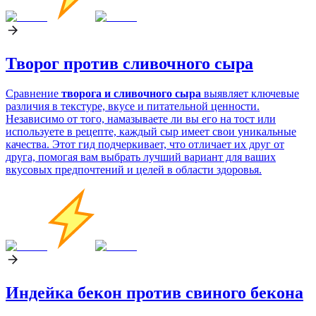
Творог против сливочного сыра
Сравнение
творога и сливочного сыра
выявляет ключевые
различия в текстуре, вкусе и питательной ценности.
Независимо от того, намазываете ли вы его на тост или
используете в рецепте, каждый сыр имеет свои уникальные
качества. Этот гид подчеркивает, что отличает их друг от
друга, помогая вам выбрать лучший вариант для ваших
вкусовых предпочтений и целей в области здоровья.
Индейка бекон против свиного бекона