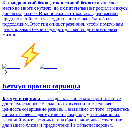
Как
индюшачий бекон, так и свиной бекон
заняли свое
место во многих кухнях, но их питательные профили и вкусы
довольно разные. В зависимости от вашего здоровья или
предпочтений во вкусе, один из них может быть более
подходящим. Этот гид опишет различия, чтобы помочь вам
решить, какой бекон подходит для вашей диеты и образа
жизни.
Кетчуп против горчицы
Кетчуп и горчица
— это два классических соуса, которые
дополняют многие блюда, но их вкусы и питательная
ценность совершенно разные. Независимо от того, стремитесь
ли вы к более сладкому или острому вкусу, понимание их
различий может помочь вам выбрать наилучшее сочетание
для вашего блюда и предпочтений в области здоровья.