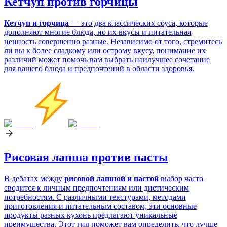
Кетчуп против горчицы
Кетчуп и горчица
— это два классических соуса, которые
дополняют многие блюда, но их вкусы и питательная
ценность совершенно разные. Независимо от того, стремитесь
ли вы к более сладкому или острому вкусу, понимание их
различий может помочь вам выбрать наилучшее сочетание
для вашего блюда и предпочтений в области здоровья.
Рисовая лапша против пасты
В дебатах между
рисовой лапшой и пастой
выбор часто
сводится к личным предпочтениям или диетическим
потребностям. С различными текстурами, методами
приготовления и питательным составом, эти основные
продукты разных кухонь предлагают уникальные
преимущества. Этот гид поможет вам определить, что лучше