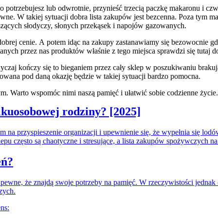
co potrzebujesz lub odwrotnie, przynieść trzecią paczkę makaronu i cz
owne. W takiej sytuacji dobra lista zakupów jest bezcenna. Poza tym m
szących słodyczy, słonych przekąsek i napojów gazowanych.
obrej cenie. A potem idąc na zakupy zastanawiamy się bezowocnie gdz
anych przez nas produktów właśnie z tego miejsca sprawdzi się tutaj d
czaj kończy się to bieganiem przez cały sklep w poszukiwaniu brakuj
kowana pod daną okazję będzie w takiej sytuacji bardzo pomocna.
m. Warto wspomóc nimi naszą pamięć i ułatwić sobie codzienne życie.
ilkuosobowej rodziny? [2025]
na przyspieszenie organizacji i upewnienie się, że wypełnia się lodów
często są chaotyczne i stresujące, a lista zakupów spożywczych na 
eń?
 pewne, że znajdą swoje potrzeby na pamięć. W rzeczywistości jednak 
szych.
ns: