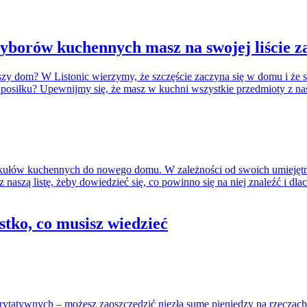
rzyborów kuchennych masz na swojej liście
szy dom? W Listonic wierzymy, że szczęście zaczyna się w domu i że s
iłku? Upewnijmy się, że masz w kuchni wszystkie przedmioty z nas
artykułów kuchennych do nowego domu. W zależności od swoich umiejętn
naszą listę, żeby dowiedzieć się, co powinno się na niej znaleźć i dlacz
ko, co musisz wiedzieć
tatywnych – możesz zaoszczędzić niezłą sumę pieniędzy na rzeczach u