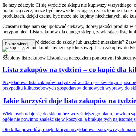
Ile razy zdarzyło Ci się wrócić ze sklepu nie kupiwszy wszystkiego, 
brakującą rzecz, może być niezwykle irytujące, czasochłonne i koszt
produktach, dzięki czemu być może nie kupimy niechcianych, ale ku
Czasami udaje nam się upolować ciekawy, dobrej jakości produkt w d
przypomnieć. Lista zakupów dla danego sklepu, zawierająca listę lubi
...
Chcesz wyposażyć dziecko do szkoły lub urządzić mieszkanie? Zazwy
Pokaż więcej
okazuje się, że nie kupiliśmy rzeczy kluczowej. Lista zakupów dedy
Szablony list zakupów Listonic są narzędziem pomocnym i skuteczny
Lista zakupów na tydzień – co kupić dla k
Przykładowa lista zakupów na tydzień w 2025 jest świetnym sposobem 
przypadku kilkuosobowych gospodarstw domowych wyprawy do sklepu 
Jakie korzyści daje lista zakupów na tydzi
Wiele osób udaje się do sklepu bez wcześniejszego planu, bowiem są
ogóle nie powinno znaleźć się w koszyku, a brakuje tych najistotniej
Oto kilka powodów, dzięki którym przykładowa spożywczych ma se