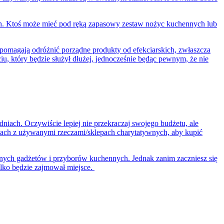
nych. Ktoś może mieć pod ręką zapasowy zestaw nożyc kuchennych lub
pomagają odróżnić porządne produkty od efekciarskich, zwłaszcza
, który będzie służył dłużej, jednocześnie będąc pewnym, że nie
odniach.
Oczywiście lepiej nie przekraczaj swojego budżetu, ale
ach z używanymi rzeczami/sklepach charytatywnych, aby kupić
atnych gadżetów i przyborów kuchennych. Jednak zanim zaczniesz się
 tylko będzie zajmował miejsce.