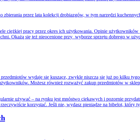
ę do zbierania przez lata kolekcji drobiazgów, w tym narzędzi kuchen
e ciężkiej pracy
przez okres ich użytkowania. Opinie użytkowników 
hni. Okażą się też nieocenione przy wyborze sprzętu dobrego w użyciu
rzedmiotów wydaje się kuszące, zwykle niszczą się już po kilku tyg
e użytkowników. Możesz również rozważyć zakup przedmiotów w sklep
egularnie używać – na rynku jest mnóstwo ciekawych i pozornie przyd
z rzeczywiście korzystać. Jeśli nie, wydasz pieniądze na bibelot, który
ch