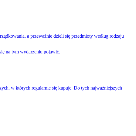
rządkowania, a przeważnie dzieli się przedmioty według rodzaju
 się na tym wydarzeniu pojawić.
ych, w których regularnie się kupuje. Do tych najważniejszych