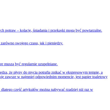
h potraw – kolacje, śniadania i przekąski mogą być powtarzalne.
 zarówno swojego czasu, jak i pieniędzy.
re muszą być regularnie uzupełniane.
iedzą, że płyny do mycia potrafią znikać w ekspresowym tempie, a
kuje zawsze w najmniej odpowiednim momencie, jest papier toaletowy
 dlatego część artykułów można nabywać rzadziej niż raz w