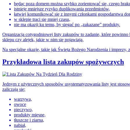
będąc poza domem można szybko zorientować się, czego braku
istnieje mniejsze ryzyko duplikowania przedmiotów,
łatwiej komunikować się z innymi członkami gospodarstwa do
w sklepie traci się mniej czasu,
nie ma okazji ku temu, by sięgać po „zakazane” produkty.
Organizacja cotygodniowej listy zakupów to zadanie, które powinno 
sklepu czy alejek, jakie w nim się pojawiają.
Na specjalne okazje, takie jak Święta Bożego Narodzenia i imprezy, 
Przykładowa lista zakupów spożywczych
Jednym z użytecznych sposobów usystematyzowania listy jest stosowa
zaliczają się:
warzywa,
owoce
pieczywo,
produkty mięsne,
tłuszcze i ziarna,
nabiał,