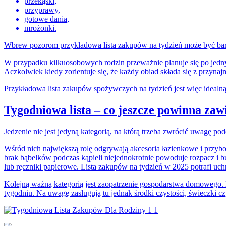
przekąski,
przyprawy,
gotowe dania,
mrożonki.
Wbrew pozorom przykładowa lista zakupów na tydzień może być ba
W przypadku kilkuosobowych rodzin przeważnie planuje się po jednym
Aczkolwiek kiedy zorientuje się, że każdy obiad składa się z przyna
Przykładowa lista zakupów spożywczych na tydzień jest więc idealną 
Tygodniowa lista – co jeszcze powinna zaw
Jedzenie nie jest jedyną kategorią, na którą trzeba zwrócić uwagę p
Wśród nich największą rolę odgrywają akcesoria łazienkowe i przybo
brak bąbelków podczas kąpieli niejednokrotnie powoduje rozpacz i 
lub ręczniki papierowe.
Lista zakupów na tydzień w 2025 potrafi uchr
Kolejną ważną kategorią jest zaopatrzenie gospodarstwa domowego. 
tygodniu. Na uwagę zasługują tu jednak środki czystości, świeczki cz