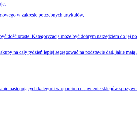
je,
mowego w zakresie potrzebnych artykułów,
być dość proste. Kategoryzacja może być dobrym narzędziem do jej po
zakupy na cały tydzień lepiej segregować na podstawie dań, jakie mają
nie następujących kategorii w oparciu o ustawienie sklepów spożywcz