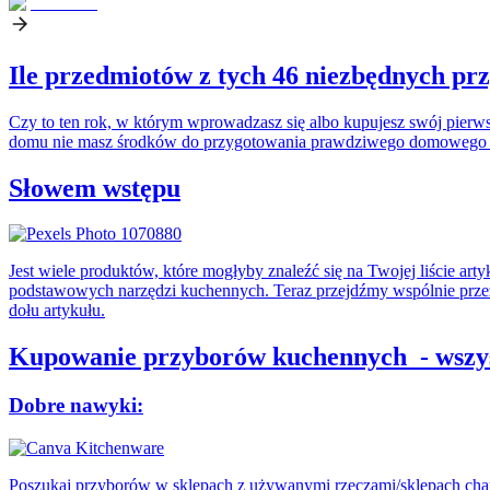
Ile przedmiotów z tych 46 niezbędnych p
Czy to ten rok, w którym wprowadzasz się albo kupujesz swój pierw
domu nie masz środków do przygotowania prawdziwego domowego pos
Słowem wstępu
Jest wiele produktów, które mogłyby znaleźć się na Twojej liście 
podstawowych narzędzi kuchennych.
Teraz przejdźmy wspólnie przez 
dołu artykułu.
Kupowanie przyborów kuchennych - wszyst
Dobre nawyki:
Poszukaj przyborów w sklepach z używanymi rzeczami/sklepach chary