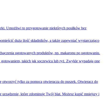
arki. Umożliwi to przygotowanie niektórych posiłków bez
omieścić dużą ilość składników, a także zapewniać wystarczająco
odsączenia ugotowanych produktów, np. makaronu po ugotowaniu.
d gotowaniem, takich jak soczewica lub ryż. Zwykle wypadają one
się otworzyć tylko za pomocą otwieracza do puszek. Otwieracz do
e urządzenie, które zdominuje Twój blat. Możesz kupić mniejszy i