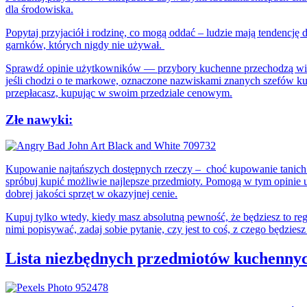
dla środowiska.
Popytaj przyjaciół i rodzinę, co mogą oddać – ludzie mają tendencj
garnków, których nigdy nie używał.
Sprawdź opinie użytkowników — przybory kuchenne przechodzą wiel
jeśli chodzi o te markowe, oznaczone nazwiskami znanych szefów kuc
przepłacasz, kupując w swoim przedziale cenowym.
Złe nawyki:
Kupowanie najtańszych dostępnych rzeczy – choć kupowanie tanich p
spróbuj kupić możliwie najlepsze przedmioty. Pomogą w tym opini
dobrej jakości sprzęt w okazyjnej cenie.
Kupuj tylko wtedy, kiedy masz absolutną pewność, że będziesz to r
nimi popisywać, zadaj sobie pytanie, czy jest to coś, z czego będzies
Lista niezbędnych przedmiotów kuchenny