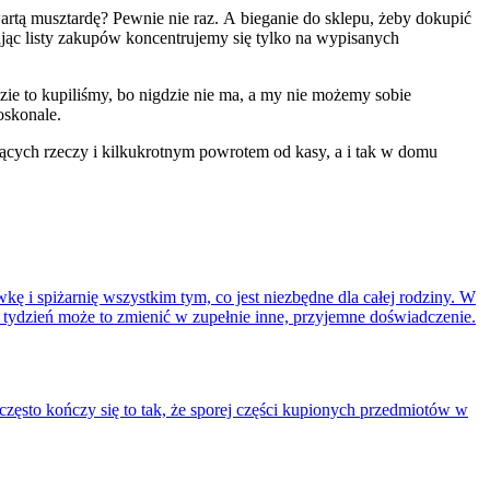
wartą musztardę? Pewnie nie raz. A bieganie do sklepu, żeby dokupić
ając listy zakupów koncentrujemy się tylko na wypisanych
ie to kupiliśmy, bo nigdzie nie ma, a my nie możemy sobie
oskonale.
ących rzeczy i kilkukrotnym powrotem od kasy, a i tak w domu
kę i spiżarnię wszystkim tym, co jest niezbędne dla całej rodziny. W
tydzień może to zmienić w zupełnie inne, przyjemne doświadczenie.
często kończy się to tak, że sporej części kupionych przedmiotów w