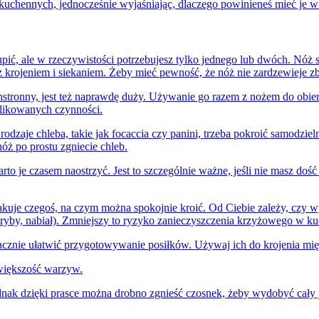
uchennych, jednocześnie wyjaśniając, dlaczego powinieneś mieć je w
pić, ale w rzeczywistości potrzebujesz tylko jednego lub dwóch. Nóż s
rojeniem i siekaniem. Żeby mieć pewność, że nóż nie zardzewieje zbyt
hstronny, jest też naprawdę duży. Używanie go razem z nożem do obier
plikowanych czynności.
 rodzaje chleba, takie jak focaccia czy panini, trzeba pokroić samod
óż po prostu zgniecie chleb.
arto je czasem naostrzyć. Jest to szczególnie ważne, jeśli nie masz do
akuje czegoś, na czym można spokojnie kroić. Od Ciebie zależy, czy wy
ryby, nabiał). Zmniejszy to ryzyko zanieczyszczenia krzyżowego w 
cznie ułatwić przygotowywanie posiłków. Używaj ich do krojenia mi
 większość warzyw.
jednak dzięki prasce można drobno zgnieść czosnek, żeby wydobyć cały