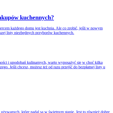
 zakupów kuchennych?
ercem każdego domu jest kuchnia. Ale co zrobić, jeśli w nowym
zej listy niezbędnych przyborów kuchennych.
ości i upodobań kulinarnych, warto wyposażyć się w choć kilka
ego. Jeśli chcesz, możesz też od razu przejść do bezpłatnej listy u
żywanych, które nadal są w świetnym stanie. Jest to również dobre