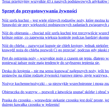
Teraz przejrzyjmy wszystkie 43 z naszych podstawowych artykułów k
Sprzęt do przygotowywania żywności
Nóż szefa kuchni – jest wiele różnych rodzajów noży, które można ku
Sprawdzi się przy większości podstawowych zadaniach związanych z k
Nóż do obierania – chociaż nóż szefa kuchni jest rzeczywiście wszec
krótsze ostrze, co zapewnia większą kontrolę podczas bardziej skom
Nóż do chleba – zazwyczaj kupuje się chleb krojony, jednak niektóre
krawędź noża do chleba pozwoli Ci go przeciąć, podczas gdy płaski n
Pręt do ostrzenia noży – wszystkie noże z czasem się tępią, dlatego w
ponieważ tańsze noże mają tendencję do szybszego tępienia się.
Deska do krojenia – nie ma sensu kupować najlepszych noży, jeśli br
zestawów na różne rodzaje żywności (surowe mięso, myte warzywa, 
Nożyce kuchenne/nożyczki – są niezwykle wszechstronne i mogą zna
Obieraczka do warzyw – pozwoli z łatwością usunąć skórkę i obrać
Praska do czosnku – wprawdzie siekanie czosnku jest dość proste, 
dużego kawałka czosnku w jedzeniu!