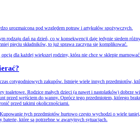
rdzo urozmaicona pod względem potraw i artykułów spożywczych.
 rodzaju dań na dzień, co w konsekwencji daje jedynie siedem różnyc
jmniej pięciu składników, to już sprawa zaczyna się komplikować.
opcją dla każdej większej rodziny, która nie chce w sklepie marnować
ierać?
odczas cotygodniowych zakupów. Istnieje wiele innych przedmiotów, któ
ry toaletowe. Rodzice małych dzieci (a nawet i nastolatków) dobrze w
bunt przed wejściem do wanny. Oprócz tego przedmiotem, którego bra
onić przed takimi okolicznościami.
Kupowanie tych przedmiotów hurtowo często wychodzi o wiele taniej,
y baterie, które są potrzebne w awaryjnych sytuacjach.