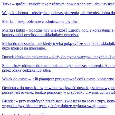
Tarka – spróbuj znaleźć taką z różnymi powierzchniami, aby uzyskać d
Waga kuchenna – niezbędna podczas pieczenia, ale również dobra do 
Miarka – bezproblemowe odmierzanie płynów.
Miarki i kubki – podczas gdy większość Europy gotuje korzystając z
konieczności przeliczania składników przepisu.
Miska do mieszania – niekiedy trzeba połączyć ze sobą kilka składn
dużo miejsca na mieszanie.
Durszlak/sitko do makaronu – służy do mycia warzyw i innych duż
Sito – służy głównie do rozdrabniania mąki podczas pieczenia. Ale
przez oczka cedzaka lub sitka.
Wałek do ciasta – jeśli planujesz przygotować coś z ciasta, konieczn
Otwieracz do puszek – wprawdzie większość puszek jest teraz wyposa
puszek jest również bardzo pomocny w przypadku urwania uchwytu!
Blender – przy niektórych przepisach, zwłaszcza na sosy i zupy, kon
wygodniejszy blender ręczny, który dobrze wykona swoją pracę.