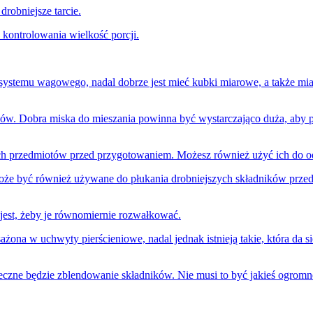
robniejsze tarcie.
kontrolowania wielkość porcji.
 systemu wagowego, nadal dobrze jest mieć kubki miarowe, a także mi
ików. Dobra miska do mieszania powinna być wystarczająco duża, aby p
ych przedmiotów przed przygotowaniem. Możesz również użyć ich do 
 może być również używane do płukania drobniejszych składników prze
e jest, żeby je równomiernie rozwałkować.
żona w uchwyty pierścieniowe, nadal jednak istnieją takie, która da 
ieczne będzie zblendowanie składników. Nie musi to być jakieś ogromn