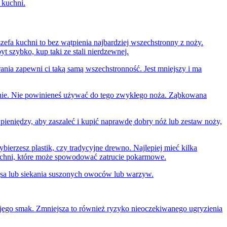
 kuchni.
zefa kuchni to bez wątpienia najbardziej wszechstronny z noży.
 szybko, kup taki ze stali nierdzewnej.
ania zapewni ci taką samą wszechstronność. Jest mniejszy i ma
zielnie. Nie powinieneś używać do tego zwykłego noża. Ząbkowana
ść pieniędzy, aby zaszaleć i kupić naprawdę dobry nóż lub zestaw noży,
bierzesz plastik, czy tradycyjne drewno. Najlepiej mieć kilka
kuchni, które może spowodować zatrucie pokarmowe.
ęsa lub siekania suszonych owoców lub warzyw.
 jego smak. Zmniejsza to również ryzyko nieoczekiwanego ugryzienia