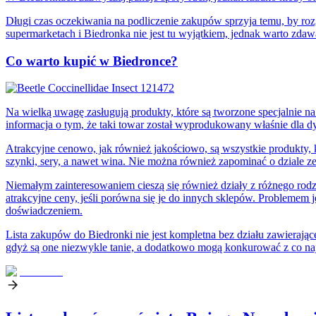
Długi czas oczekiwania na podliczenie zakupów sprzyja temu, by roz
supermarketach i Biedronka nie jest tu wyjątkiem, jednak warto zdaw
Co warto kupić w Biedronce?
Na wielką uwagę zasługują produkty, które są tworzone specjalnie na
informacja o tym, że taki towar został wyprodukowany właśnie dla d
Atrakcyjne cenowo, jak również jakościowo, są wszystkie produkty, 
szynki, sery, a nawet wina. Nie można również zapominać o dziale ze
Niemałym zainteresowaniem cieszą się również działy z różnego rod
atrakcyjne ceny, jeśli porówna się je do innych sklepów. Problemem
doświadczeniem.
Lista zakupów do Biedronki nie jest kompletna bez działu zawieraj
gdyż są one niezwykle tanie, a dodatkowo mogą konkurować z co na