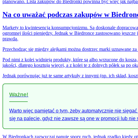
planowano. Lista zakupów do Biedronki powinna być więc jak najba
Na co uważać podczas zakupów w Biedro
Markety to kwintesencja konsumpcjonizmu. Są doskonale dopracowan
ogromnej ilości pieniędzy. Jednak w Biedronce zastosowano jeszcze j
prawdą.
Przechodząc się między alejkami można dostrzec marki uznawane za l
Pod nimi z kolei widnieją produkty, które są albo wrzucone do kosza
jakości, dlatego kosztują więcej, a z kolei te z dolnych półek są po o
Jednak porównując już te same artykuły z innymi (np. ich skład, kosz
Ważne!
Warto więc pamiętać o tym, żeby automatycznie nie sięgać 
się na palecie, gdyż nie zawsze są one w promocji lub nie
W Biedronkach zazwyczaj panuje spory ruch, jednak rzadko kiedy otw