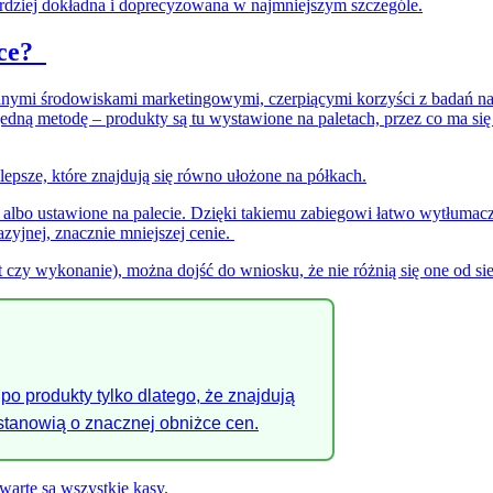
rdziej dokładna i doprecyzowana w najmniejszym szczególe.
nce?
ymi środowiskami marketingowymi, czerpiącymi korzyści z badań na 
edną metodę – produkty są tu wystawione na paletach, przez co ma się 
epsze, które znajdują się równo ułożone na półkach.
, albo ustawione na palecie. Dzięki takiemu zabiegowi łatwo wytłumacz
kazyjnej, znacznie mniejszej cenie.
t czy wykonanie), można dojść do wniosku, że nie różnią się one od sie
po produkty tylko dlatego, że znajdują
 stanowią o znacznej obniżce cen.
arte są wszystkie kasy.