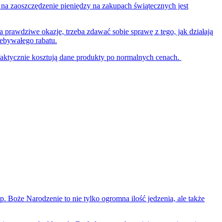
 na zaoszczędzenie pieniędzy na zakupach świątecznych jest
 prawdziwe okazje, trzeba zdawać sobie sprawę z tego, jak działają
iebywałego rabatu.
e faktycznie kosztują dane produkty po normalnych cenach.
. Boże Narodzenie to nie tylko ogromna ilość jedzenia, ale także