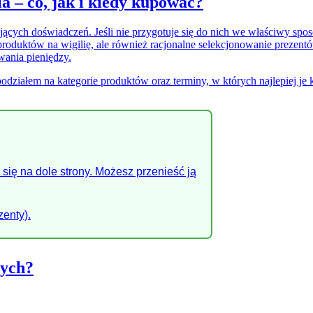
a – co, jak i kiedy kupować?
ujących doświadczeń. Jeśli nie przygotuje się do nich we właściwy spo
 produktów na wigilię, ale również racjonalne selekcjonowanie preze
ania pieniędzy.
podziałem na kategorie produktów oraz terminy, w których najlepiej je 
się na dole strony. Możesz przenieść ją
zenty).
nych?