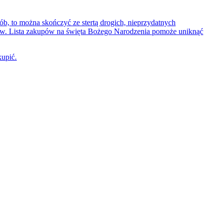
sób, to można skończyć ze stertą drogich, nieprzydatnych
ntów. Lista zakupów na święta Bożego Narodzenia pomoże uniknąć
kupić.