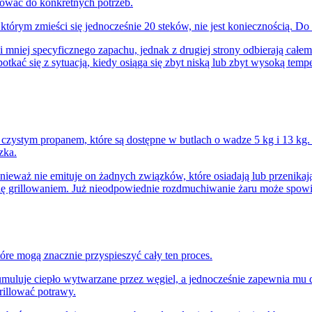
asować do konkretnych potrzeb.
na którym zmieści się jednocześnie 20 steków, nie jest koniecznością.
Do 
 mniej specyficznego zapachu, jednak z drugiej strony odbierają całe
potkać się z sytuacją, kiedy osiąga się zbyt niską lub zbyt wysoką tempe
czystym propanem, które są dostępne w butlach o wadze 5 kg i 13 kg. D
zka.
eważ nie emituje on żadnych związków, które osiadają lub przenikają
 się grillowaniem. Już nieodpowiednie rozdmuchiwanie żaru może spowi
które mogą znacznie przyspieszyć cały ten proces.
 kumuluje ciepło wytwarzane przez węgiel, a jednocześnie zapewnia mu
rillować potrawy.