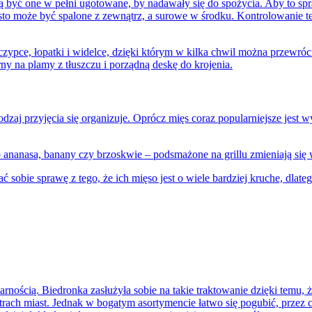
ą być one w pełni ugotowane, by nadawały się do spożycia. Aby to spra
często może być spalone z zewnątrz, a surowe w środku. Kontrolowanie
czypce, łopatki i widelce, dzięki którym w kilka chwil można przewróci
ny na plamy z tłuszczu i porządną deskę do krojenia.
rodzaj przyjęcia się organizuje. Oprócz mięs coraz popularniejsze jest 
anasa, banany czy brzoskwie – podsmażone na grillu zmieniają się w 
obie sprawę z tego, że ich mięso jest o wiele bardziej kruche, dlateg
rnością. Biedronka zasłużyła sobie na takie traktowanie dzięki temu, 
rach miast. Jednak w bogatym asortymencie łatwo się pogubić, przez co