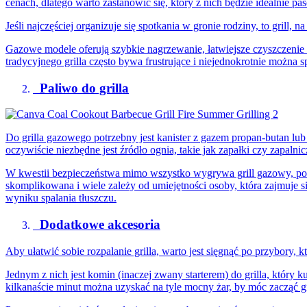
cenach, dlatego warto zastanowić się, który z nich będzie idealnie p
Jeśli najczęściej organizuje się spotkania w gronie rodziny, to grill, 
Gazowe modele oferują szybkie nagrzewanie, łatwiejsze czyszczenie i
tradycyjnego grilla często bywa frustrujące i niejednokrotnie można s
Paliwo do grilla
Do grilla gazowego potrzebny jest kanister z gazem propan-butan lub 
oczywiście niezbędne jest źródło ognia, takie jak zapałki czy zapalnic
W kwestii bezpieczeństwa mimo wszystko wygrywa grill gazowy, poni
skomplikowana i wiele zależy od umiejętności osoby, która zajmuje
wyniku spalania tłuszczu.
Dodatkowe akcesoria
Aby ułatwić sobie rozpalanie grilla, warto jest sięgnąć po przybory, 
Jednym z nich jest komin (inaczej zwany starterem) do grilla, który
kilkanaście minut można uzyskać na tyle mocny żar, by móc zacząć g