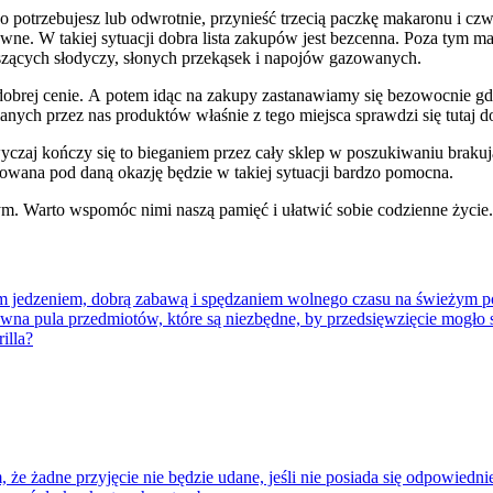
co potrzebujesz lub odwrotnie, przynieść trzecią paczkę makaronu i cz
owne. W takiej sytuacji dobra lista zakupów jest bezcenna. Poza tym m
szących słodyczy, słonych przekąsek i napojów gazowanych.
obrej cenie. A potem idąc na zakupy zastanawiamy się bezowocnie gdz
anych przez nas produktów właśnie z tego miejsca sprawdzi się tutaj d
czaj kończy się to bieganiem przez cały sklep w poszukiwaniu brakuj
kowana pod daną okazję będzie w takiej sytuacji bardzo pomocna.
m. Warto wspomóc nimi naszą pamięć i ułatwić sobie codzienne życie.
m jedzeniem, dobrą zabawą i spędzaniem wolnego czasu na świeżym pow
je pewna pula przedmiotów, które są niezbędne, by przedsięwzięcie mogło
illa?
e żadne przyjęcie nie będzie udane, jeśli nie posiada się odpowiednie