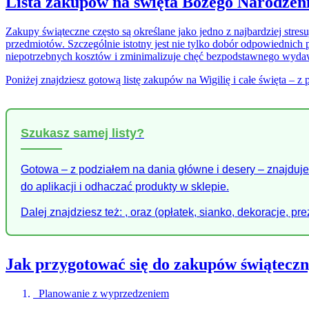
Lista zakupów na święta Bożego Narodzeni
Zakupy świąteczne często są określane jako jedno z najbardziej stres
przedmiotów. Szczególnie istotny jest nie tylko dobór odpowiednich
niepotrzebnych kosztów i zminimalizuje chęć bezpodstawnego wydaw
Poniżej znajdziesz gotową listę zakupów na Wigilię i całe święta – z 
Szukasz samej listy?
Gotowa – z podziałem na dania główne i desery – znajduje 
do aplikacji i odhaczać produkty w sklepie.
Dalej znajdziesz też: , oraz (opłatek, sianko, dekoracje, pre
Jak przygotować się do zakupów świątecz
Planowanie z wyprzedzeniem