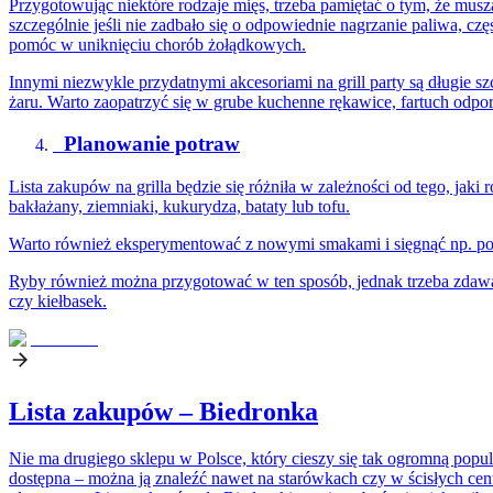
Przygotowując niektóre rodzaje mięs, trzeba pamiętać o tym, że musz
szczególnie jeśli nie zadbało się o odpowiednie nagrzanie paliwa, 
pomóc w uniknięciu chorób żołądkowych.
Innymi niezwykle przydatnymi akcesoriami na grill party są długie sz
żaru. Warto zaopatrzyć się w grube kuchenne rękawice, fartuch odpor
Planowanie potraw
Lista zakupów na grilla będzie się różniła w zależności od tego, jaki 
bakłażany, ziemniaki, kukurydza, bataty lub tofu.
Warto również eksperymentować z nowymi smakami i sięgnąć np. po an
Ryby również można przygotować w ten sposób, jednak trzeba zdawać s
czy kiełbasek.
Lista zakupów – Biedronka
Nie ma drugiego sklepu w Polsce, który cieszy się tak ogromną popula
dostępna – można ją znaleźć nawet na starówkach czy w ścisłych cent