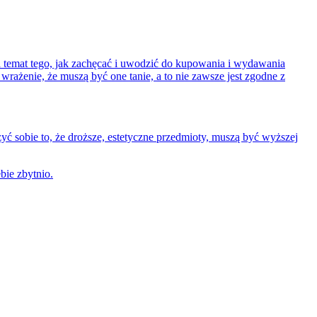
temat tego, jak zachęcać i uwodzić do kupowania i wydawania
wrażenie, że muszą być one tanie, a to nie zawsze jest zgodne z
yć sobie to, że droższe, estetyczne przedmioty, muszą być wyższej
bie zbytnio.