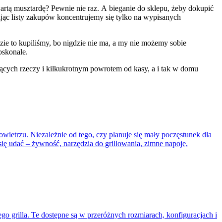
wartą musztardę? Pewnie nie raz. A bieganie do sklepu, żeby dokupić
ając listy zakupów koncentrujemy się tylko na wypisanych
ie to kupiliśmy, bo nigdzie nie ma, a my nie możemy sobie
oskonale.
ących rzeczy i kilkukrotnym powrotem od kasy, a i tak w domu
ietrzu. Niezależnie od tego, czy planuje się mały poczęstunek dla
 się udać – żywność, narzędzia do grillowania, zimne napoje,
go grilla. Te dostępne są w przeróżnych rozmiarach, konfiguracjach i