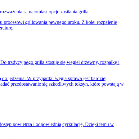
rozważenia są natomiast opcje zasilania grilla.
mu procesowi grillowania pewnego uroku. Z kolei rozpalenie
raturę.
o tradycyjnego grilla stosuje się węgiel drzewny, rozpałkę i
 do jedzenia. W przypadku węgla sprawa jest bardziej
adać przedostawanie się szkodliwych toksyn, które powstają w
 dostęp powietrza i odpowiednią cyrkulację. Dzięki temu w