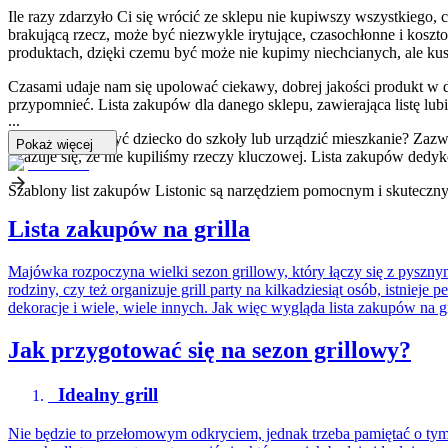
Ile razy zdarzyło Ci się wrócić ze sklepu nie kupiwszy wszystkiego, 
brakującą rzecz, może być niezwykle irytujące, czasochłonne i koszt
produktach, dzięki czemu być może nie kupimy niechcianych, ale ku
Czasami udaje nam się upolować ciekawy, dobrej jakości produkt w d
przypomnieć. Lista zakupów dla danego sklepu, zawierająca listę lubi
...
Chcesz wyposażyć dziecko do szkoły lub urządzić mieszkanie? Zazwy
Pokaż więcej
okazuje się, że nie kupiliśmy rzeczy kluczowej. Lista zakupów dedy
Szablony list zakupów Listonic są narzędziem pomocnym i skuteczny
Lista zakupów na grilla
Majówka rozpoczyna wielki sezon grillowy, który łączy się z pyszny
rodziny, czy też organizuje grill party na kilkadziesiąt osób, istnie
dekoracje i wiele, wiele innych. Jak więc wygląda lista zakupów na gr
Jak przygotować się na sezon grillowy?
Idealny grill
Nie będzie to przełomowym odkryciem, jednak trzeba pamiętać o tym, ż