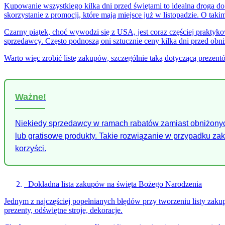
Kupowanie wszystkiego kilka dni przed świętami to idealna droga do
skorzystanie z promocji, które mają miejsce już w listopadzie. O tak
Czarny piątek, choć wywodzi się z USA, jest coraz częściej praktyko
sprzedawcy. Często podnoszą oni sztucznie ceny kilka dni przed obni
Warto więc zrobić listę zakupów, szczególnie taką dotyczącą prezent
Ważne!
Niekiedy sprzedawcy w ramach rabatów zamiast obniżony
lub gratisowe produkty. Takie rozwiązanie w przypadku z
korzyści.
Dokładna lista zakupów na święta Bożego Narodzenia
Jednym z najczęściej popełnianych błędów przy tworzeniu listy zakup
prezenty, odświętne stroje, dekoracje.