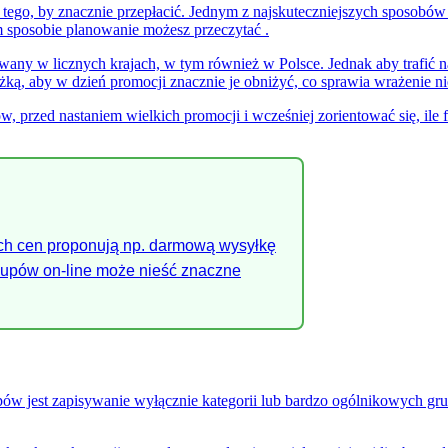
 tego, by znacznie przepłacić. Jednym z najskuteczniejszych sposobów
im sposobie planowanie możesz przeczytać .
wany w licznych krajach, w tym również w Polsce. Jednak aby trafić na
żką, aby w dzień promocji znacznie je obniżyć, co sprawia wrażenie n
ów, przed nastaniem wielkich promocji i wcześniej zorientować się, il
ch cen proponują np. darmową wysyłkę
akupów on-line może nieść znaczne
ów jest zapisywanie wyłącznie kategorii lub bardzo ogólnikowych grup