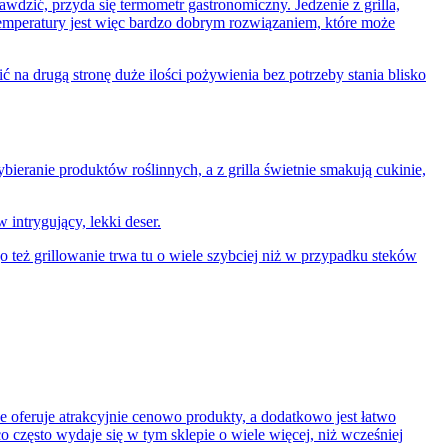
wdzić, przyda się termometr gastronomiczny. Jedzenie z grilla,
 temperatury jest więc bardzo dobrym rozwiązaniem, które może
ć na drugą stronę duże ilości pożywienia bez potrzeby stania blisko
wybieranie produktów roślinnych, a z grilla świetnie smakują cukinie,
intrygujący, lekki deser.
o też grillowanie trwa tu o wiele szybciej niż w przypadku steków
że oferuje atrakcyjnie cenowo produkty, a dodatkowo jest łatwo
 często wydaje się w tym sklepie o wiele więcej, niż wcześniej