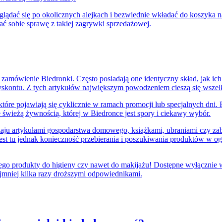
glądać się po okolicznych alejkach i bezwiednie wkładać do koszyka 
ać sobie sprawę z takiej zagrywki sprzedażowej.
 zamówienie Biedronki. Często posiadają one identyczny skład, jak ich 
yskontu. Z tych artykułów największym powodzeniem cieszą się wszelk
które pojawiają się cyklicznie w ramach promocji lub specjalnych dni
 świeżą żywnością, której w Biedronce jest spory i ciekawy wybór.
zaju artykułami gospodarstwa domowego, książkami, ubraniami czy zab
 jest tu jednak konieczność przebierania i poszukiwania produktów w
ącego produkty do higieny czy nawet do makijażu! Dostępne wyłącznie
jmniej kilka razy droższymi odpowiednikami.