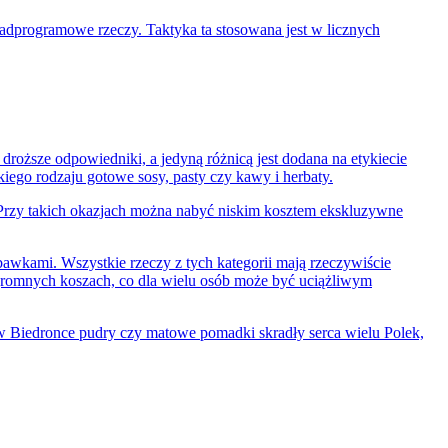
nadprogramowe rzeczy. Taktyka ta stosowana jest w licznych
droższe odpowiedniki, a jedyną różnicą jest dodana na etykiecie
iego rodzaju gotowe sosy, pasty czy kawy i herbaty.
. Przy takich okazjach można nabyć niskim kosztem ekskluzywne
awkami. Wszystkie rzeczy z tych kategorii mają rzeczywiście
 ogromnych koszach, co dla wielu osób może być uciążliwym
 w Biedronce pudry czy matowe pomadki skradły serca wielu Polek,