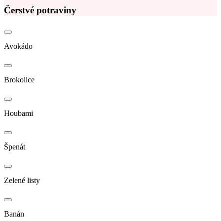
Čerstvé potraviny
Avokádo
Brokolice
Houbami
Špenát
Zelené listy
Banán