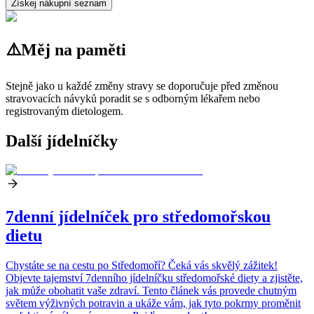
Získej nákupní seznam
⚠️
Měj na paměti
Stejně jako u každé změny stravy se doporučuje před změnou
stravovacích návyků poradit se s odborným lékařem nebo
registrovaným dietologem.
Další jídelníčky
7denní jídelníček pro středomořskou
dietu
Chystáte se na cestu po Středomoří? Čeká vás skvělý zážitek!
Objevte tajemství 7denního jídelníčku středomořské diety a zjistěte,
jak může obohatit vaše zdraví. Tento článek vás provede chutným
světem výživných potravin a ukáže vám, jak tyto pokrmy proměnit