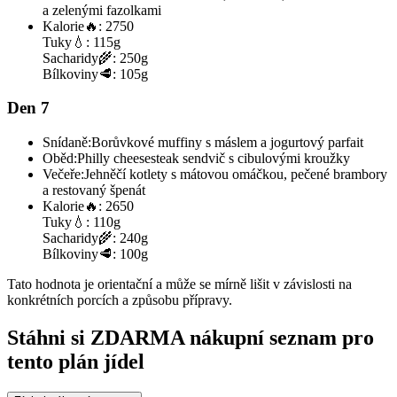
a zelenými fazolkami
Kalorie
🔥:
2750
Tuky
💧:
115g
Sacharidy
🌾:
250g
Bílkoviny
🥩:
105g
Den 7
Snídaně:
Borůvkové muffiny s máslem a jogurtový parfait
Oběd:
Philly cheesesteak sendvič s cibulovými kroužky
Večeře:
Jehněčí kotlety s mátovou omáčkou, pečené brambory
a restovaný špenát
Kalorie
🔥:
2650
Tuky
💧:
110g
Sacharidy
🌾:
240g
Bílkoviny
🥩:
100g
Tato hodnota je orientační a může se mírně lišit v závislosti na
konkrétních porcích a způsobu přípravy.
Stáhni si ZDARMA nákupní seznam pro
tento plán jídel