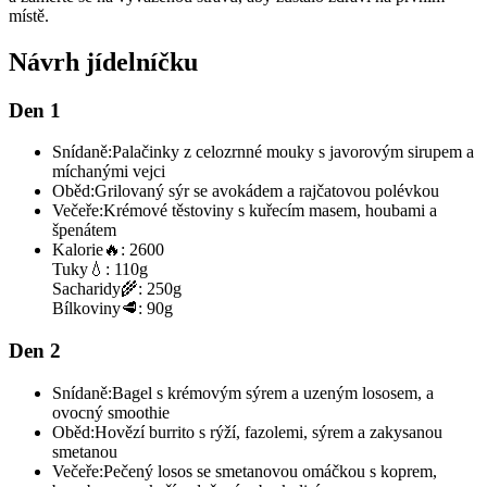
místě.
Návrh jídelníčku
Den 1
Snídaně:
Palačinky z celozrnné mouky s javorovým sirupem a
míchanými vejci
Oběd:
Grilovaný sýr se avokádem a rajčatovou polévkou
Večeře:
Krémové těstoviny s kuřecím masem, houbami a
špenátem
Kalorie
🔥:
2600
Tuky
💧:
110g
Sacharidy
🌾:
250g
Bílkoviny
🥩:
90g
Den 2
Snídaně:
Bagel s krémovým sýrem a uzeným lososem, a
ovocný smoothie
Oběd:
Hovězí burrito s rýží, fazolemi, sýrem a zakysanou
smetanou
Večeře:
Pečený losos se smetanovou omáčkou s koprem,