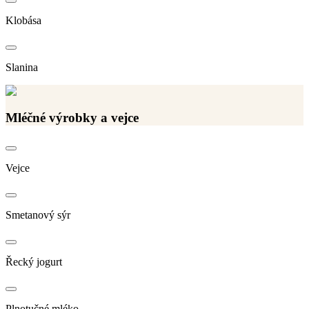
Klobása
Slanina
Mléčné výrobky a vejce
Vejce
Smetanový sýr
Řecký jogurt
Plnotučné mléko