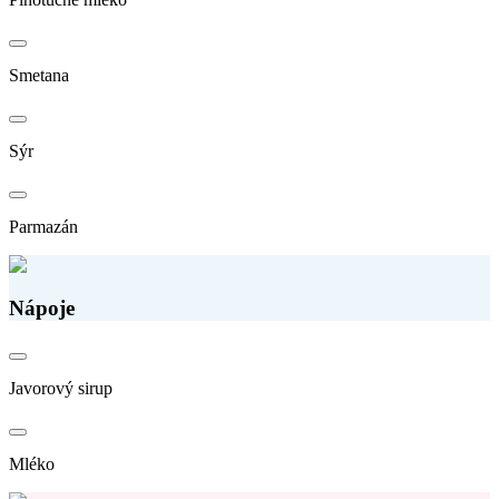
Smetana
Sýr
Parmazán
Nápoje
Javorový sirup
Mléko