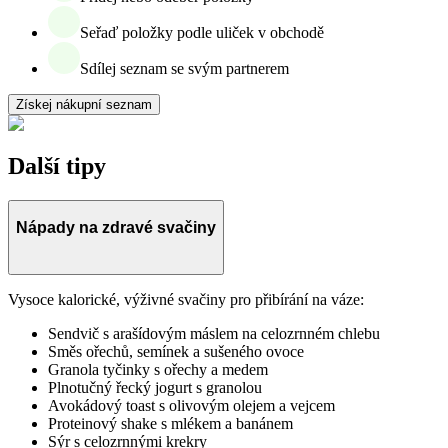
Seřaď položky podle uliček v obchodě
Sdílej seznam se svým partnerem
Získej nákupní seznam
Další tipy
Nápady na zdravé svačiny
Vysoce kalorické, výživné svačiny pro přibírání na váze:
Sendvič s arašídovým máslem na celozrnném chlebu
Směs ořechů, semínek a sušeného ovoce
Granola tyčinky s ořechy a medem
Plnotučný řecký jogurt s granolou
Avokádový toast s olivovým olejem a vejcem
Proteinový shake s mlékem a banánem
Sýr s celozrnnými krekry