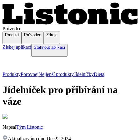
Průvodce
Produkt
Průvodce
Zdroje
Získej aplikaci
Stáhnout aplikaci
Produkty
Porovnej
Nejlepší produkty
Jídelníčky
Dieta
Jídelníček pro přibírání na
váze
Napsal
Tým Listonic
Aktualizováno dne
Dec 9, 2024