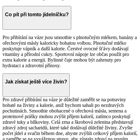
Co pít při tomto jídelníčku?
Pro přibírání na váze jsou smoothie s plnotučným mlékem, banány a
ořechovými másly kaloricky bohatou volbou. Plnotučné mléko
poskytuje vápník a další kalorie. Čerstvé ovocné šťávy dodávají
vitamíny a přírodní cukry. Sportovní nápoje lze občas použít pro
extra kalorie a energii. Bylinné čaje mohou být zahrnuty pro
hydrataci a zdravotní přínosy.
Jak získat ještě více živin?
Pro zdravé přibírání na váze je důležité zaměřit se na potraviny
bohaté na živiny a kalorie, aniž bychom sahali po nezdravých
pochutinách. Smoothie obohacené o ořechová másla, semena a
proteinové prášky mohou zvýšit příjem kalorií, zatímco poskytují
zdravé tuky a bílkoviny. Celá zrna a škrobová zelenina představují
zdravý zdroj sacharidů, které také dodávají důležité živiny. Zvyšte
počet jídel a svačin během dne, abyste zvýšili celkový příjem kalorií,
a zaměřte se na vyváženou stravu, aby zůstalo zdraví na prvním