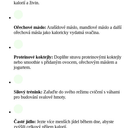
kalorií a živin.
Ořechové máslo:
Arašídové máslo, mandlové máslo a další
ořechová másla jako kaloricky vydatná svačina.
Proteinové koktejly:
Doplňte stravu proteinovými koktejly
nebo smoothie s přidaným ovocem, ořechovým máslem a
jogurtem.
Silový trénink:
Zařaďte do svého režimu cvičení s váhami
pro budování svalové hmoty.
Časté jídlo:
Jezte více menších jídel během dne, abyste
zvýšili celkový příjem kalorií.