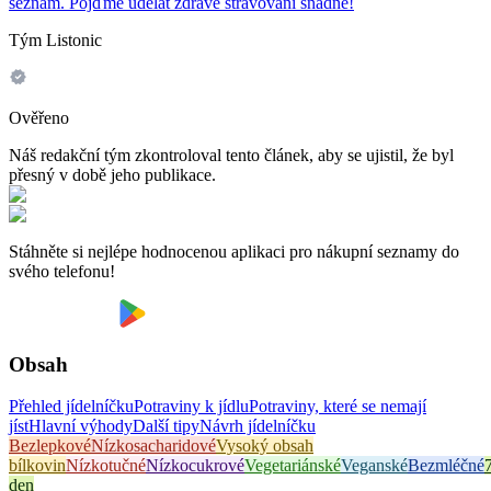
seznam. Pojďme udělat zdravé stravování snadné!
Tým Listonic
Ověřeno
Náš redakční tým zkontroloval tento článek, aby se ujistil, že byl
přesný v době jeho publikace.
Stáhněte si nejlépe hodnocenou aplikaci pro nákupní seznamy do
svého telefonu!
Obsah
Přehled jídelníčku
Potraviny k jídlu
Potraviny, které se nemají
jíst
Hlavní výhody
Další tipy
Návrh jídelníčku
Bezlepkové
Nízkosacharidové
Vysoký obsah
bílkovin
Nízkotučné
Nízkocukrové
Vegetariánské
Veganské
Bezmléčné
den