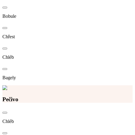
Bobule
Chřest
Chléb
Bagely
Pečivo
Chléb