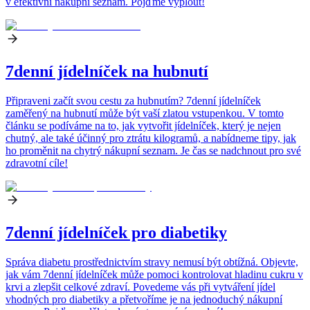
v efektivní nákupní seznam. Pojďme vyplout!
7denní jídelníček na hubnutí
Připraveni začít svou cestu za hubnutím? 7denní jídelníček
zaměřený na hubnutí může být vaší zlatou vstupenkou. V tomto
článku se podíváme na to, jak vytvořit jídelníček, který je nejen
chutný, ale také účinný pro ztrátu kilogramů, a nabídneme tipy, jak
ho proměnit na chytrý nákupní seznam. Je čas se nadchnout pro své
zdravotní cíle!
7denní jídelníček pro diabetiky
Správa diabetu prostřednictvím stravy nemusí být obtížná. Objevte,
jak vám 7denní jídelníček může pomoci kontrolovat hladinu cukru v
krvi a zlepšit celkové zdraví. Povedeme vás při vytváření jídel
vhodných pro diabetiky a přetvoříme je na jednoduchý nákupní