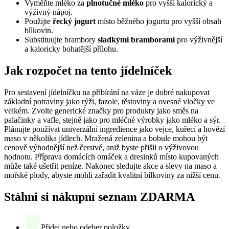
Vyměňte mléko za
plnotučné mléko
pro vyšší kalorický a
výživný nápoj.
Použijte
řecký jogurt
místo běžného jogurtu pro vyšší obsah
bílkovin.
Substituujte brambory
sladkými bramborami
pro výživnější
a kaloricky bohatější přílohu.
Jak rozpočet na tento jídelníček
Pro sestavení jídelníčku na přibírání na váze je dobré nakupovat
základní potraviny jako rýži, fazole, těstoviny a ovesné vločky ve
velkém. Zvolte generické značky pro produkty jako směs na
palačinky a vafle, stejně jako pro mléčné výrobky jako mléko a sýr.
Plánujte používat univerzální ingredience jako vejce, kuřecí a hovězí
maso v několika jídlech. Mražená zelenina a bobule mohou být
cenově výhodnější než čerstvé, aniž byste přišli o výživovou
hodnotu. Příprava domácích omáček a dresinků místo kupovaných
může také ušetřit peníze. Nakonec sledujte akce a slevy na maso a
mořské plody, abyste mohli zařadit kvalitní bílkoviny za nižší cenu.
Stáhni si nákupní seznam ZDARMA
Přidej nebo odeber položky