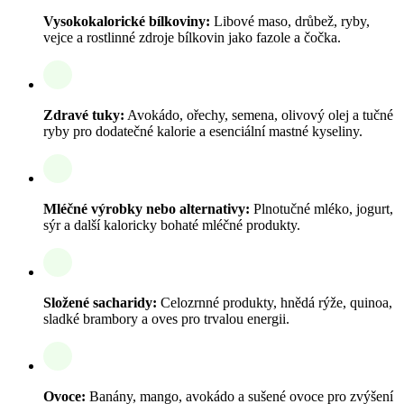
Vysokokalorické bílkoviny:
Libové maso, drůbež, ryby,
vejce a rostlinné zdroje bílkovin jako fazole a čočka.
Zdravé tuky:
Avokádo, ořechy, semena, olivový olej a tučné
ryby pro dodatečné kalorie a esenciální mastné kyseliny.
Mléčné výrobky nebo alternativy:
Plnotučné mléko, jogurt,
sýr a další kaloricky bohaté mléčné produkty.
Složené sacharidy:
Celozrnné produkty, hnědá rýže, quinoa,
sladké brambory a oves pro trvalou energii.
Ovoce:
Banány, mango, avokádo a sušené ovoce pro zvýšení