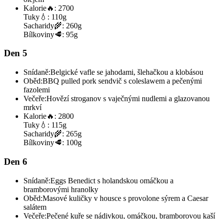
Kalorie
🔥:
2700
Tuky
💧:
110g
Sacharidy
🌾:
260g
Bílkoviny
🥩:
95g
Den 5
Snídaně:
Belgické vafle se jahodami, šlehačkou a klobásou
Oběd:
BBQ pulled pork sendvič s coleslawem a pečenými
fazolemi
Večeře:
Hovězí stroganov s vaječnými nudlemi a glazovanou
mrkví
Kalorie
🔥:
2800
Tuky
💧:
115g
Sacharidy
🌾:
265g
Bílkoviny
🥩:
100g
Den 6
Snídaně:
Eggs Benedict s holandskou omáčkou a
bramborovými hranolky
Oběd:
Masové kuličky v housce s provolone sýrem a Caesar
salátem
Večeře:
Pečené kuře se nádivkou, omáčkou, bramborovou kaší