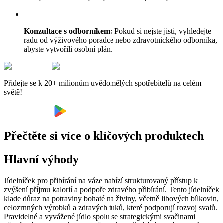
Konzultace s odborníkem:
Pokud si nejste jisti, vyhledejte
radu od výživového poradce nebo zdravotnického odborníka,
abyste vytvořili osobní plán.
Přidejte se k 20+ milionům uvědomělých spotřebitelů na celém
světě!
Přečtěte si více o klíčových produktech
Hlavní výhody
Jídelníček pro přibírání na váze nabízí strukturovaný přístup k
zvýšení příjmu kalorií a podpoře zdravého přibírání. Tento jídelníček
klade důraz na potraviny bohaté na živiny, včetně libových bílkovin,
celozrnných výrobků a zdravých tuků, které podporují rozvoj svalů.
Pravidelné a vyvážené jídlo spolu se strategickými svačinami