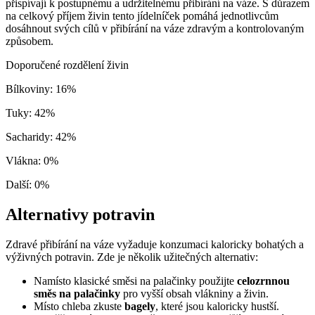
přispívají k postupnému a udržitelnému přibírání na váze. S důrazem
na celkový příjem živin tento jídelníček pomáhá jednotlivcům
dosáhnout svých cílů v přibírání na váze zdravým a kontrolovaným
způsobem.
Doporučené rozdělení živin
Bílkoviny
:
16
%
Tuky
:
42
%
Sacharidy
:
42
%
Vlákna
:
0
%
Další
:
0
%
Alternativy potravin
Zdravé přibírání na váze vyžaduje konzumaci kaloricky bohatých a
výživných potravin. Zde je několik užitečných alternativ:
Namísto klasické směsi na palačinky použijte
celozrnnou
směs na palačinky
pro vyšší obsah vlákniny a živin.
Místo chleba zkuste
bagely
, které jsou kaloricky hustší.