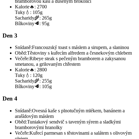
bramborovou kaší a dušeným brokolicí
Kalorie
🔥:
2700
Tuky
💧:
105g
Sacharidy
🌾:
265g
Bílkoviny
🥩:
95g
Den 3
Snídaně:
Francouzský toast s máslem a sirupem, a slaninou
Oběd:
Těstoviny s kuřecím alfredem a česnekovým chlebem
Večeře:
Ribeye steak s pečeným bramborem a zakysanou
smetanou, a grilovaným chřestem
Kalorie
🔥:
2800
Tuky
💧:
120g
Sacharidy
🌾:
255g
Bílkoviny
🥩:
105g
Den 4
Snídaně:
Ovesná kaše s plnotučným mlékem, banánem a
arašídovým máslem
Oběd:
Tuniakový sendvič s taveným sýrem a sladkými
bramborovými hranolky
Večeře:
Kuřecí parmesan s těstovinami a salátem s olivovým
olejem