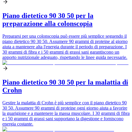
Piano dietetico 90 30 50 per la
preparazione alla colonscopia
Prepararsi per una colonscopia può essere più semplice seguendo il
piano dietetico 90 30 50. Assumere 90 grammi di proteine al giorno
aiuta a mantenere alta l'energia durante il periodo di preparazione. I
30 grammi di fibra e i 50 grammi di grassi sani garantiscono un
apporto nutrizionale adeguato, rispettando le linee guida necessarie.
Piano dietetico 90 30 50 per la malattia di
Crohn
Gestire la malattia di Crohn è più semplice con il piano dietetico 90
30 50. Assumere 90 grammi di proteine ogni giorno aiuta a favorire
la guarigione e a mantenere la massa muscolare. I 30 grammi di fibra
e i 50 grammi di grassi sani supportano la digestione e forniscono
energia costante.