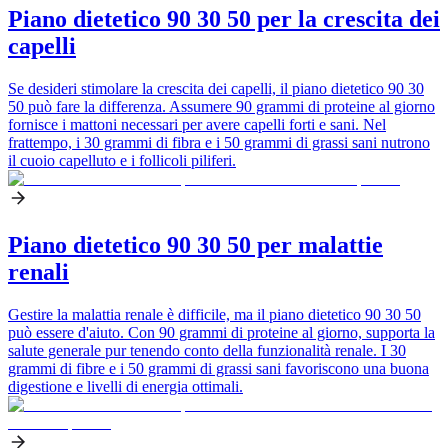
Piano dietetico 90 30 50 per la crescita dei
capelli
Se desideri stimolare la crescita dei capelli, il piano dietetico 90 30
50 può fare la differenza. Assumere 90 grammi di proteine al giorno
fornisce i mattoni necessari per avere capelli forti e sani. Nel
frattempo, i 30 grammi di fibra e i 50 grammi di grassi sani nutrono
il cuoio capelluto e i follicoli piliferi.
Piano dietetico 90 30 50 per malattie
renali
Gestire la malattia renale è difficile, ma il piano dietetico 90 30 50
può essere d'aiuto. Con 90 grammi di proteine al giorno, supporta la
salute generale pur tenendo conto della funzionalità renale. I 30
grammi di fibre e i 50 grammi di grassi sani favoriscono una buona
digestione e livelli di energia ottimali.