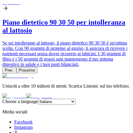
Piano dietetico 90 30 50 per intolleranza
al lattosio
Se sei intollerante al lattosio, il piano dietetico 90 30 50 è un'ottima
scelta. Con 90 grammi di proteine al giorno, ti assicura di ricevere i
nutrienti necessari senza dover ricorrere ai latticini. I 30 grammi di
fibra e i 50 grammi di grassi sani mantengono il tuo sistema
digestivo in salute e i tuoi pasti bilanciati.
Prec.
Prossimo
Unisciti a oltre 10 milioni di utenti. Scarica Listonic sul tuo telefono.
Choose a language
Media sociali
Facebook
Instagram
X