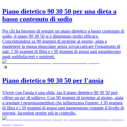
Piano dietetico 90 30 50 per una dieta a
basso contenuto di sodio
Per chi ha bisogno di seguire un piano dietetico a basso contenuto di
sodio, il piano 90 30 50 si è dimostrato molto efficace.
Concentrandosi su 90 grammi di proteine al giorno, aiuta a
mantenere la massa muscolare senza sovraccaricare l'organismo di
sale. I 30 grammi di fibra e i 50 grammi di grassi sani garantiscono
pasti soddisfacenti e nutrienti.
Piano dietetico 90 30 50 per l'ansia
Vivere con l'ansia è una sfida, ma il piano dietetico 90 30 50 può
offrire un po' di sollievo. Con 90 grammi di proteine al giorno, aiuta
a regolare i neurotrasmettitori che influenzano l'umore. I 30 grammi
di fibra e i 50 grammi di grassi sani mantengono costante il livello di
energia, facendoti sentire più in controllo.