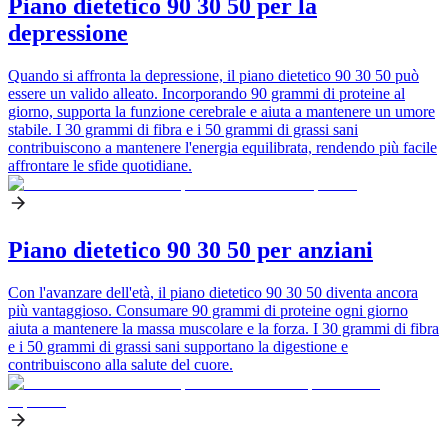
Piano dietetico 90 30 50 per la
depressione
Quando si affronta la depressione, il piano dietetico 90 30 50 può
essere un valido alleato. Incorporando 90 grammi di proteine al
giorno, supporta la funzione cerebrale e aiuta a mantenere un umore
stabile. I 30 grammi di fibra e i 50 grammi di grassi sani
contribuiscono a mantenere l'energia equilibrata, rendendo più facile
affrontare le sfide quotidiane.
Piano dietetico 90 30 50 per anziani
Con l'avanzare dell'età, il piano dietetico 90 30 50 diventa ancora
più vantaggioso. Consumare 90 grammi di proteine ogni giorno
aiuta a mantenere la massa muscolare e la forza. I 30 grammi di fibra
e i 50 grammi di grassi sani supportano la digestione e
contribuiscono alla salute del cuore.