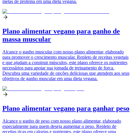
metas de proteína em uma dieta vegana.
Plano alimentar vegano para ganho de
massa muscular
Alcance o ganho muscular com nosso plano alimentar, elaborado
para promover o crescimento muscular. Repleto de receitas vegetais
e que ajudam a construir músculos, este plano oferece os nutrientes
necessários para apoiar sua jornada de treinamento de força.
Descubra uma variedade de opções deliciosas que atendem aos seus
objetivos de ganho muscular em uma dieta vegana.
Plano alimentar vegano para ganhar peso
Alcance o ganho de peso com nosso plano alimentar, elaborado
especialmente para quem deseja aumentar o peso. Repleto de
receitas ricas em calorias e nutrientes, este plano oferece uma