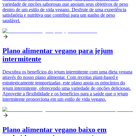
variedade de opções saborosas que apoiam seus objetivos de peso
dentro de um estilo de vida vegano. Desfrute de uma experiência
satisfatória e nutritiva que contribui para um ganho de peso
saudável.
Plano alimentar vegano para jejum
intermitente
Descubra os benefícios do jejum intermitente com uma dieta vegana
através do nosso plano alimentar. Com receitas plant-based e
estrategicamente temporizadas, este plano apoia os princípios do
jejum intermitente, oferecendo uma variedade de opções deliciosas.
Aproveite a flexibilidade e os benefícios para a saúde que o jejum
intermitente proporciona em um estilo de vida vegano.
Plano alimentar vegano baixo em