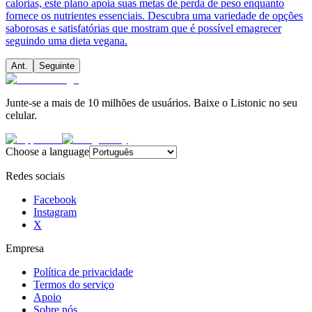
calorias, este plano apoia suas metas de perda de peso enquanto
fornece os nutrientes essenciais. Descubra uma variedade de opções
saborosas e satisfatórias que mostram que é possível emagrecer
seguindo uma dieta vegana.
Ant.
Seguinte
Junte-se a mais de 10 milhões de usuários. Baixe o Listonic no seu
celular.
Choose a language
Redes sociais
Facebook
Instagram
X
Empresa
Política de privacidade
Termos do serviço
Apoio
Sobre nós