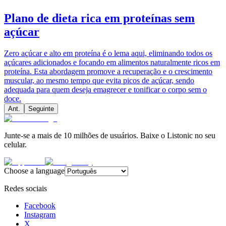
Plano de dieta rica em proteínas sem
açúcar
Zero açúcar e alto em proteína é o lema aqui, eliminando todos os
açúcares adicionados e focando em alimentos naturalmente ricos em
proteína. Esta abordagem promove a recuperação e o crescimento
muscular, ao mesmo tempo que evita picos de açúcar, sendo
adequada para quem deseja emagrecer e tonificar o corpo sem o
doce.
Ant.
Seguinte
Junte-se a mais de 10 milhões de usuários. Baixe o Listonic no seu
celular.
Choose a language
Redes sociais
Facebook
Instagram
X