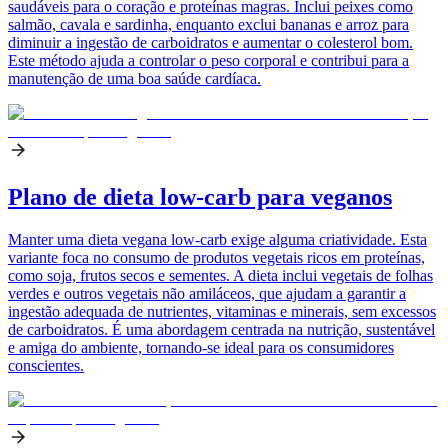
saudáveis para o coração e proteínas magras. Inclui peixes como
salmão, cavala e sardinha, enquanto exclui bananas e arroz para
diminuir a ingestão de carboidratos e aumentar o colesterol bom.
Este método ajuda a controlar o peso corporal e contribui para a
manutenção de uma boa saúde cardíaca.
Plano de dieta low-carb para veganos
Manter uma dieta vegana low-carb exige alguma criatividade. Esta
variante foca no consumo de produtos vegetais ricos em proteínas,
como soja, frutos secos e sementes. A dieta inclui vegetais de folhas
verdes e outros vegetais não amiláceos, que ajudam a garantir a
ingestão adequada de nutrientes, vitaminas e minerais, sem excessos
de carboidratos. É uma abordagem centrada na nutrição, sustentável
e amiga do ambiente, tornando-se ideal para os consumidores
conscientes.