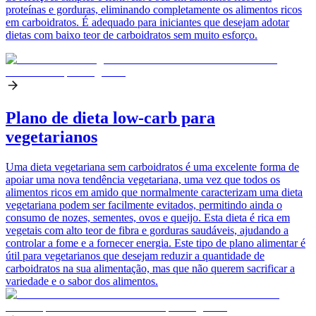
proteínas e gorduras, eliminando completamente os alimentos ricos
em carboidratos. É adequado para iniciantes que desejam adotar
dietas com baixo teor de carboidratos sem muito esforço.
Plano de dieta low-carb para
vegetarianos
Uma dieta vegetariana sem carboidratos é uma excelente forma de
apoiar uma nova tendência vegetariana, uma vez que todos os
alimentos ricos em amido que normalmente caracterizam uma dieta
vegetariana podem ser facilmente evitados, permitindo ainda o
consumo de nozes, sementes, ovos e queijo. Esta dieta é rica em
vegetais com alto teor de fibra e gorduras saudáveis, ajudando a
controlar a fome e a fornecer energia. Este tipo de plano alimentar é
útil para vegetarianos que desejam reduzir a quantidade de
carboidratos na sua alimentação, mas que não querem sacrificar a
variedade e o sabor dos alimentos.