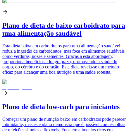
Plano de dieta de baixo carboidrato para
uma alimentação saudável
Esta dieta baixa em carboidratos para uma alimentação saudável
reduz a ingestão de carboidratos, mas foca em alimentos saudáveis
como verduras, nozes e sementes. Graças a esta abordagem,
proporciona benefícios a longo prazo, promovendo a saúde do
corpo, do cérebro e do coração. Esta dieta revela-se um método
eficaz para alcançar uma boa nutrição e uma saúde robusta.
Plano de dieta low-carb para iniciantes
Começar um plano de nutrição baixo em carboidratos pode parecer
intimidante, mas este plano demonstra que é possível com escolhas
de refeições simples e flexíveis. Foca em alimentos ricos em