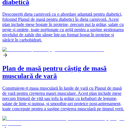
diabetică
Descoperiți dieta carnivoră cu o abordare adaptată pentru diabetici,
folosind Planul de masă pentru diabetici în dieta carnivoră. Acest
plan include mese bogate în proteine, precum pui la grătar, salate cu
pește și omlete, toate porționate cu grijă pentru a susține gestionarea
nivelului de zahăr din sânge într-un format bogat în proteine și
sărăcit în carbohidrați.
Plan de masă pentru câștig de masă
musculară de vară
Construiește-ți masa musculară în lunile de vară cu Planul de masă
de vară pentru creșterea masei musculare. Acest plan include mese
precum friptură de vită sau tofu la grătar cu kebaburi de legume,
salate de linte și quinoa, și smoothie-uri proteice post-antrenament,
toate concepute pentru a susține creșterea musculară pe timpul verii.