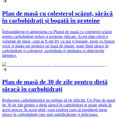
Plan de masă cu colesterol scăzut, sărăcă
în carbohidrați și bogată în proteine
Îmbunătățește-ți alimentația cu Planul de masă cu colesterol scăzut
pentru carbohidrați reduși și proteine ridicate. Acest plan oferă o
varietate de mese, cum ar fi stir-fry cu pui și legume, pește cu frunze
verzi și shake-uri proteice pe bază de plante, toate fiind sărace în
carbohidrați și colesterol, susținându-ți sănătatea și obiectivele
dietetice.
Plan de masă de 30 de zile pentru dietă
săracă în carbohidrați
Reducerea carbohidraților nu trebuie să fie dificilă. Un Plan de masă
de 30 de zile pentru o dietă săracă în carbohidrați te poate ghida în
acest proces. În acest ghid, vom explora cum să pregătești mese
sărace în carbohidrați care sunt satisfăcătoare și delicioase.