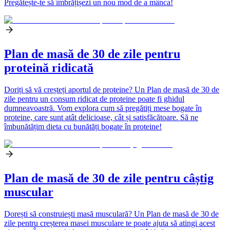
Pregătește-te să îmbrățișezi un nou mod de a mânca!
Plan de masă de 30 de zile pentru
proteină ridicată
Doriți să vă creșteți aportul de proteine? Un Plan de masă de 30 de
zile pentru un consum ridicat de proteine poate fi ghidul
dumneavoastră. Vom explora cum să pregătiți mese bogate în
proteine, care sunt atât delicioase, cât și satisfăcătoare. Să ne
îmbunătățim dieta cu bunătăți bogate în proteine!
Plan de masă de 30 de zile pentru câștig
muscular
Dorești să construiești masă musculară? Un Plan de masă de 30 de
zile pentru creșterea masei musculare te poate ajuta să atingi acest