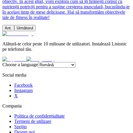
obiectiv. În acest ghid, vom explora cum să îți hrănești corpul cu
nutrienții potriviți pentru a susține creșterea musculară, bucurându-te
în același timp de mese delicioase. Hai să transformăm obiectivele
tale de fitness în realitate!
Ant.
Următorul
Alătură-te celor peste 10 milioane de utilizatori. Instalează Listonic
pe telefonul tău.
Choose a language
Social media
Facebook
Instagram
X
Compania
Politica de confidențialitate
Termeni de utilizare
Sprijin
Despre noi