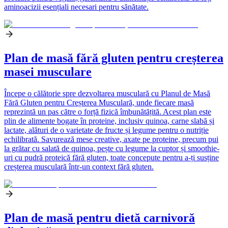
aminoacizii esențiali necesari pentru sănătate.
Plan de masă fără gluten pentru creșterea
masei musculare
Începe o călătorie spre dezvoltarea musculară cu Planul de Masă
Fără Gluten pentru Creșterea Musculară, unde fiecare masă
reprezintă un pas către o forță fizică îmbunătățită. Acest plan este
plin de alimente bogate în proteine, inclusiv quinoa, carne slabă și
lactate, alături de o varietate de fructe și legume pentru o nutriție
echilibrată. Savurează mese creative, axate pe proteine, precum pui
la grătar cu salată de quinoa, pește cu legume la cuptor și smoothie-
uri cu pudră proteică fără gluten, toate concepute pentru a-ți susține
creșterea musculară într-un context fără gluten.
Plan de masă pentru dietă carnivoră