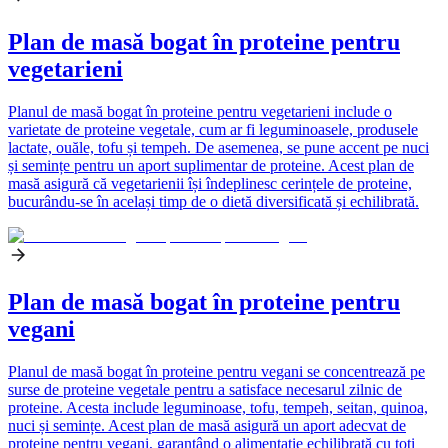
Plan de masă bogat în proteine pentru
vegetarieni
Planul de masă bogat în proteine pentru vegetarieni include o
varietate de proteine vegetale, cum ar fi leguminoasele, produsele
lactate, ouăle, tofu și tempeh. De asemenea, se pune accent pe nuci
și semințe pentru un aport suplimentar de proteine. Acest plan de
masă asigură că vegetarienii își îndeplinesc cerințele de proteine,
bucurându-se în același timp de o dietă diversificată și echilibrată.
Plan de masă bogat în proteine pentru
vegani
Planul de masă bogat în proteine pentru vegani se concentrează pe
surse de proteine vegetale pentru a satisface necesarul zilnic de
proteine. Acesta include leguminoase, tofu, tempeh, seitan, quinoa,
nuci și semințe. Acest plan de masă asigură un aport adecvat de
proteine pentru vegani, garantând o alimentație echilibrată cu toți