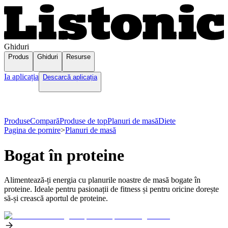
Ghiduri
Produs
Ghiduri
Resurse
Ia aplicația
Descarcă aplicația
Produse
Compară
Produse de top
Planuri de masă
Diete
Pagina de pornire
>
Planuri de masă
Bogat în proteine
Alimentează-ți energia cu planurile noastre de masă bogate în
proteine. Ideale pentru pasionații de fitness și pentru oricine dorește
să-și crească aportul de proteine.