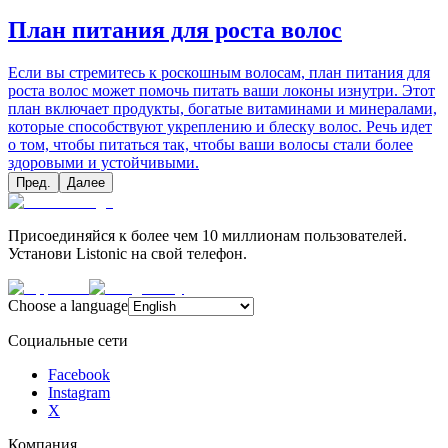
План питания для роста волос
Если вы стремитесь к роскошным волосам, план питания для
роста волос может помочь питать ваши локоны изнутри. Этот
план включает продукты, богатые витаминами и минералами,
которые способствуют укреплению и блеску волос. Речь идет
о том, чтобы питаться так, чтобы ваши волосы стали более
здоровыми и устойчивыми.
Пред.
Далее
Присоединяйся к более чем 10 миллионам пользователей.
Установи Listonic на свой телефон.
Choose a language
Социальные сети
Facebook
Instagram
X
Компания