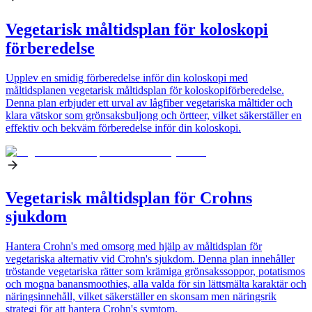
Vegetarisk måltidsplan för koloskopi
förberedelse
Upplev en smidig förberedelse inför din koloskopi med
måltidsplanen vegetarisk måltidsplan för koloskopiförberedelse.
Denna plan erbjuder ett urval av lågfiber vegetariska måltider och
klara vätskor som grönsaksbuljong och örtteer, vilket säkerställer en
effektiv och bekväm förberedelse inför din koloskopi.
Vegetarisk måltidsplan för Crohns
sjukdom
Hantera Crohn's med omsorg med hjälp av måltidsplan för
vegetariska alternativ vid Crohn's sjukdom. Denna plan innehåller
tröstande vegetariska rätter som krämiga grönsakssoppor, potatismos
och mogna banansmoothies, alla valda för sin lättsmälta karaktär och
näringsinnehåll, vilket säkerställer en skonsam men näringsrik
strategi för att hantera Crohn's symtom.