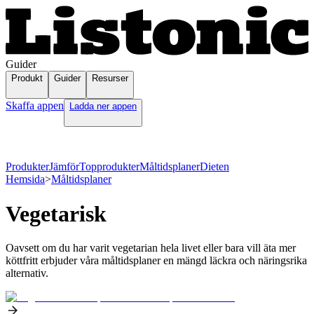
Guider
Produkt
Guider
Resurser
Skaffa appen
Ladda ner appen
Produkter
Jämför
Topprodukter
Måltidsplaner
Dieten
Hemsida
>
Måltidsplaner
Vegetarisk
Oavsett om du har varit vegetarian hela livet eller bara vill äta mer
köttfritt erbjuder våra måltidsplaner en mängd läckra och näringsrika
alternativ.