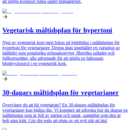
att stödja kvinnors hälsa under klimakteriet.
Vegetarisk måltidsplan för hypertoni
Njut av vegetarisk kost med fokus på hjärthälsa i måltidsplan för
hypertoni för vegetarianer. Denna plan innehåller en variation av
måltider som potatisrika grönsaksgrytor, fiberrika sallader och
fullkornsrätter, alla utformade för att stödja en hälsosam
blodtrycksnivå i en vegetarisk kost.
30-dagars måltidsplan för vegetarianer
Överväger du att bli vegetarian? En 30-dagars måltidsplan för
vegetarianer kan hjälpa dig. Vi kommer att utforska hur du skapar en
måltidsplan som är full av näring och smak, samtidigt som den är
helt utan kött. Gör dig redo att njuta av ett nytt sätt att äta!