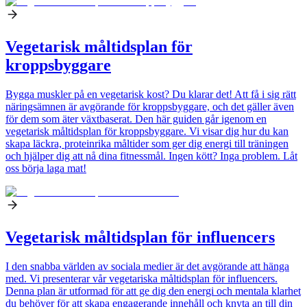
Vegetarisk måltidsplan för
kroppsbyggare
Bygga muskler på en vegetarisk kost? Du klarar det! Att få i sig rätt
näringsämnen är avgörande för kroppsbyggare, och det gäller även
för dem som äter växtbaserat. Den här guiden går igenom en
vegetarisk måltidsplan för kroppsbyggare. Vi visar dig hur du kan
skapa läckra, proteinrika måltider som ger dig energi till träningen
och hjälper dig att nå dina fitnessmål. Ingen kött? Inga problem. Låt
oss börja laga mat!
Vegetarisk måltidsplan för influencers
I den snabba världen av sociala medier är det avgörande att hänga
med. Vi presenterar vår vegetariska måltidsplan för influencers.
Denna plan är utformad för att ge dig den energi och mentala klarhet
du behöver för att skapa engagerande innehåll och knyta an till din