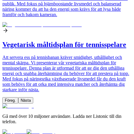
publik. Med fokus på hjärnboostande livsmedel och balanserad
näring kommer du att ha den energi som krävs för att lysa både
framför och bakom kameran.
Vegetarisk måltidsplan för tennisspelare
Att servera ess på tennisbanan kräver smidighet, uthållighet och
mental skärpa. Vi presenterar vår vegetariska måltidsplan för
tennisspelare. Denna plan är utformad för att ge dig den uthålliga
energi och snabba återhämtning du behöver för att prestera på topp.
Med fokus på näringsrika växtbaserade livsmedel får du den kraft
som behövs för att orka med intensiva matcher och återhämta dig
starkare inför nästa.
Föreg.
Nästa
Gå med över 10 miljoner användare. Ladda ner Listonic till din
telefon.