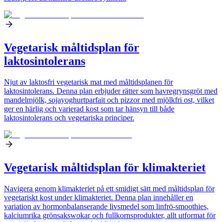
Vegetarisk måltidsplan för
laktosintolerans
Njut av laktosfri vegetarisk mat med måltidsplanen för
laktosintolerans. Denna plan erbjuder rätter som havregrynsgröt med
mandelmjölk, sojayoghurtparfait och pizzor med mjölkfri ost, vilket
ger en härlig och varierad kost som tar hänsyn till både
laktosintolerans och vegetariska principer.
Vegetarisk måltidsplan för klimakteriet
Navigera genom klimakteriet på ett smidigt sätt med måltidsplan för
vegetariskt kost under klimakteriet. Denna plan innehåller en
variation av hormonbalanserande livsmedel som linfrö-smoothies,
kalciumrika grönsakswokar och fullkornsprodukter, allt utformat för