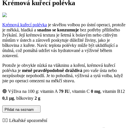
Krémová kuřecí polévka
Krémová kuřecí polévka
je skvělou volbou po ústní operaci, protože
je měkká, hladká a
snadno se konzumuje
bez potřeby přílišného
žvýkání. Její krémová textura je šetrná k bolavým nebo citlivým
místům v ústech a zároveň poskytuje důležité živiny, jako je
bílkovina z kuřete. Navíc teplota polévky může být uklidňující a
útulná, což pomáhá udržet vás hydratované a výživné během
zotavení.
Protože je obvykle nízká na vlákninu a koření, krémová kuřecí
polévka je
méně pravděpodobně dráždivá
pro vaše ústa nebo
nezpůsobuje nepohodlí. Je to pohodlná, výživná a sytá volba, když
jste po operaci omezeni na měkčí stravu.
🟢 Výživa na 100 g: vitamin A
79 IU
, vitamin C
0 mg
, vitamin B12
0,1 µg
, bílkoviny
2 g
Přidat na seznam
👨‍⚕️️ Lékařské upozornění