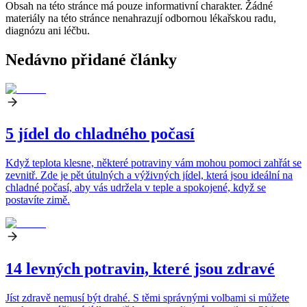
Obsah na této stránce má pouze informativní charakter. Žádné
materiály na této stránce nenahrazují odbornou lékařskou radu,
diagnózu ani léčbu.
Nedávno přidané články
5 jídel do chladného počasí
Když teplota klesne, některé potraviny vám mohou pomoci zahřát se
zevnitř. Zde je pět útulných a výživných jídel, která jsou ideální na
chladné počasí, aby vás udržela v teple a spokojené, když se
postavíte zimě.
14 levných potravin, které jsou zdravé
Jíst zdravě nemusí být drahé. S těmi správnými volbami si můžete