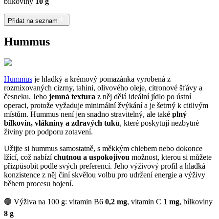
bílkoviny
10 g
Přidat na seznam
Hummus
Hummus
je hladký a krémový pomazánka vyrobená z
rozmixovaných cizrny, tahini, olivového oleje, citronové šťávy a
česneku. Jeho
jemná textura
z něj dělá ideální jídlo po ústní
operaci, protože vyžaduje minimální žvýkání a je šetrný k citlivým
místům. Hummus není jen snadno stravitelný, ale také
plný
bílkovin, vlákniny a zdravých tuků
, které poskytují nezbytné
živiny pro podporu zotavení.
Užijte si hummus samostatně, s měkkým chlebem nebo dokonce
lžící, což nabízí
chutnou a uspokojivou
možnost, kterou si můžete
přizpůsobit podle svých preferencí. Jeho výživový profil a hladká
konzistence z něj činí skvělou volbu pro udržení energie a výživy
během procesu hojení.
🟢 Výživa na 100 g: vitamin B6
0,2 mg
, vitamin C
1 mg
, bílkoviny
8 g