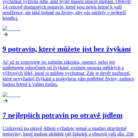
vychutnat výživná jídla, aniž byste museli utrácet majlant. Objevte
14 cenově dostupných potravin, které jsou nejen šetrné k vaší
peněžence, ale také bohaté na živiny, aby vás udržely v nejlepší
kondici.
9 potravin, které můžete jíst bez žvýkání
Ať už se zotavujete po zubním zákroku, operaci, nebo jen
potřebujete odpočinek od žvýkání, existuje spousta měkkých a
výživných jídel, které si můžete vychutnat. Zde je devět možností,
které nevyžadují žvýkání a poskytnou vám potřebné živiny, zatímco
budou šetrné k vašim ústům.
7 nejlepších potravin po otravě jídlem
Uzdravení po otravě jídlem vyžaduje jemné a snadno stravitelné
potraviny, které mohou uklidnit váš žaludek a obnovit vaši sílu. Zde