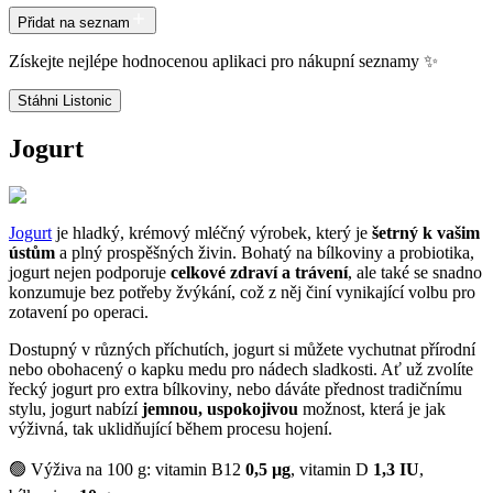
Přidat na seznam
Získejte nejlépe hodnocenou aplikaci pro nákupní seznamy ✨
Stáhni Listonic
Jogurt
Jogurt
je hladký, krémový mléčný výrobek, který je
šetrný k vašim
ústům
a plný prospěšných živin. Bohatý na bílkoviny a probiotika,
jogurt nejen podporuje
celkové zdraví a trávení
, ale také se snadno
konzumuje bez potřeby žvýkání, což z něj činí vynikající volbu pro
zotavení po operaci.
Dostupný v různých příchutích, jogurt si můžete vychutnat přírodní
nebo obohacený o kapku medu pro nádech sladkosti. Ať už zvolíte
řecký jogurt pro extra bílkoviny, nebo dáváte přednost tradičnímu
stylu, jogurt nabízí
jemnou, uspokojivou
možnost, která je jak
výživná, tak uklidňující během procesu hojení.
🟢 Výživa na 100 g: vitamin B12
0,5 µg
, vitamin D
1,3 IU
,