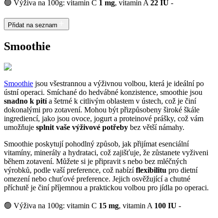
🟢 Výživa na 100g: vitamin C
1 mg
, vitamin A
22 IU
-
Přidat na seznam
Smoothie
Smoothie
jsou všestrannou a výživnou volbou, která je ideální po
ústní operaci. Smíchané do hedvábné konzistence, smoothie jsou
snadno k pití
a šetrné k citlivým oblastem v ústech, což je činí
dokonalými pro zotavení. Mohou být přizpůsobeny široké škále
ingrediencí, jako jsou ovoce, jogurt a proteinové prášky, což vám
umožňuje
splnit vaše výživové potřeby
bez větší námahy.
Smoothie poskytují pohodlný způsob, jak přijímat esenciální
vitamíny, minerály a hydrataci, což zajišťuje, že zůstanete vyživeni
během zotavení. Můžete si je připravit s nebo bez mléčných
výrobků, podle vaší preference, což nabízí
flexibilitu
pro dietní
omezení nebo chuťové preference. Jejich osvěžující a chutné
příchutě je činí příjemnou a praktickou volbou pro jídla po operaci.
🟢 Výživa na 100g: vitamin C
15 mg
, vitamin A
100 IU
-