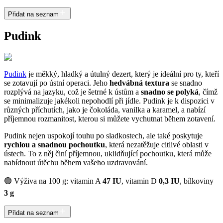
Přidat na seznam
Pudink
Pudink
je měkký, hladký a útulný dezert, který je ideální pro ty, kteří
se zotavují po ústní operaci. Jeho
hedvábná textura
se snadno
rozplývá na jazyku, což je šetrné k ústům a
snadno se polyká
, čímž
se minimalizuje jakékoli nepohodlí při jídle. Pudink je k dispozici v
různých příchutích, jako je čokoláda, vanilka a karamel, a nabízí
příjemnou rozmanitost, kterou si můžete vychutnat během zotavení.
Pudink nejen uspokojí touhu po sladkostech, ale také poskytuje
rychlou a snadnou pochoutku
, která nezatěžuje citlivé oblasti v
ústech. To z něj činí příjemnou, uklidňující pochoutku, která může
nabídnout útěchu během vašeho uzdravování.
🟢 Výživa na 100 g: vitamin A
47 IU
, vitamin D
0,3 IU
, bílkoviny
3 g
Přidat na seznam