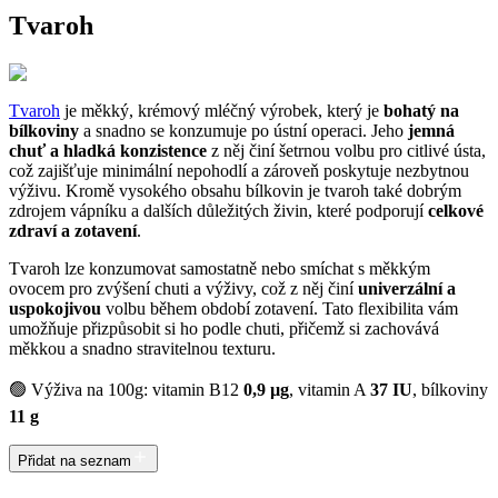
Tvaroh
Tvaroh
je měkký, krémový mléčný výrobek, který je
bohatý na
bílkoviny
a snadno se konzumuje po ústní operaci. Jeho
jemná
chuť a hladká konzistence
z něj činí šetrnou volbu pro citlivé ústa,
což zajišťuje minimální nepohodlí a zároveň poskytuje nezbytnou
výživu. Kromě vysokého obsahu bílkovin je tvaroh také dobrým
zdrojem vápníku a dalších důležitých živin, které podporují
celkové
zdraví a zotavení
.
Tvaroh lze konzumovat samostatně nebo smíchat s měkkým
ovocem pro zvýšení chuti a výživy, což z něj činí
univerzální a
uspokojivou
volbu během období zotavení. Tato flexibilita vám
umožňuje přizpůsobit si ho podle chuti, přičemž si zachovává
měkkou a snadno stravitelnou texturu.
🟢 Výživa na 100g: vitamin B12
0,9 µg
, vitamin A
37 IU
, bílkoviny
11 g
Přidat na seznam