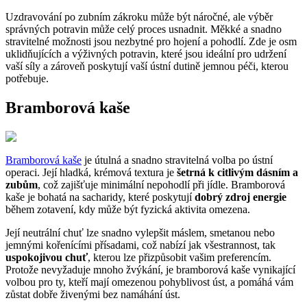
Uzdravování po zubním zákroku může být náročné, ale výběr
správných potravin může celý proces usnadnit. Měkké a snadno
stravitelné možnosti jsou nezbytné pro hojení a pohodlí. Zde je osm
uklidňujících a výživných potravin, které jsou ideální pro udržení
vaší síly a zároveň poskytují vaší ústní dutině jemnou péči, kterou
potřebuje.
Bramborová kaše
Bramborová kaše
je útulná a snadno stravitelná volba po ústní
operaci. Její hladká, krémová textura je
šetrná k citlivým dásním a
zubům
, což zajišťuje minimální nepohodlí při jídle. Bramborová
kaše je bohatá na sacharidy, které poskytují
dobrý zdroj energie
během zotavení, kdy může být fyzická aktivita omezena.
Její neutrální chuť lze snadno vylepšit máslem, smetanou nebo
jemnými kořenícími přísadami, což nabízí jak všestrannost, tak
uspokojivou chuť
, kterou lze přizpůsobit vašim preferencím.
Protože nevyžaduje mnoho žvýkání, je bramborová kaše vynikající
volbou pro ty, kteří mají omezenou pohyblivost úst, a pomáhá vám
zůstat dobře živenými bez namáhání úst.