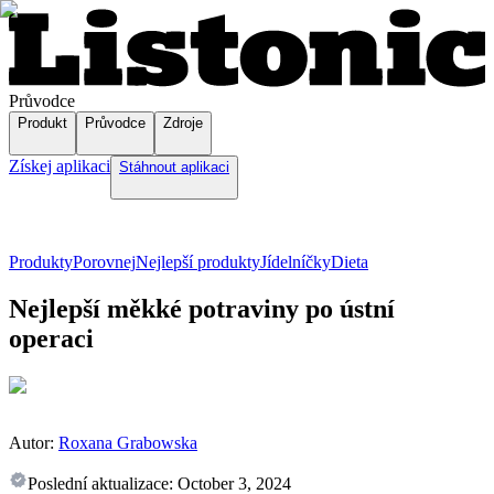
Průvodce
Produkt
Průvodce
Zdroje
Získej aplikaci
Stáhnout aplikaci
Produkty
Porovnej
Nejlepší produkty
Jídelníčky
Dieta
Nejlepší měkké potraviny po ústní
operaci
Autor:
Roxana Grabowska
Poslední aktualizace:
October 3, 2024