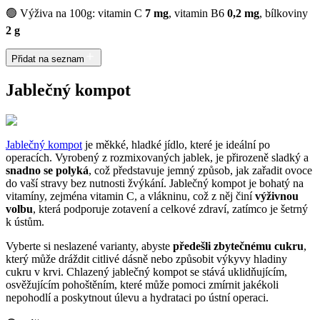
🟢 Výživa na 100g: vitamin C
7 mg
, vitamin B6
0,2 mg
, bílkoviny
2 g
Přidat na seznam
Jablečný kompot
Jablečný kompot
je měkké, hladké jídlo, které je ideální po
operacích. Vyrobený z rozmixovaných jablek, je přirozeně sladký a
snadno se polyká
, což představuje jemný způsob, jak zařadit ovoce
do vaší stravy bez nutnosti žvýkání. Jablečný kompot je bohatý na
vitamíny, zejména vitamin C, a vlákninu, což z něj činí
výživnou
volbu
, která podporuje zotavení a celkové zdraví, zatímco je šetrný
k ústům.
Vyberte si neslazené varianty, abyste
předešli zbytečnému cukru
,
který může dráždit citlivé dásně nebo způsobit výkyvy hladiny
cukru v krvi. Chlazený jablečný kompot se stává uklidňujícím,
osvěžujícím pohoštěním, které může pomoci zmírnit jakékoli
nepohodlí a poskytnout úlevu a hydrataci po ústní operaci.