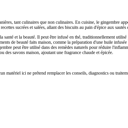
manières, tant culinaires que non culinaires. En cuisine, le gingembre ap
recettes sucrées et salées, allant des biscuits au pain d'épice aux sautés 
 santé et la beauté. Il peut être infusé en thé, traditionnellement utilis
itements de beauté faits maison, comme la préparation d'une huile infus
gingembre peut être utilisé dans des remèdes naturels pour réduire l'infl
s ou des savons maison, ajoutant une fragrance chaude et épicée.
un matériel ici ne prétend remplacer les conseils, diagnostics ou traite