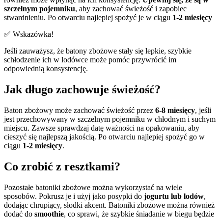
szczelnym pojemniku
, aby zachować świeżość i zapobiec
stwardnieniu. Po otwarciu najlepiej spożyć je w ciągu
1-2 miesięcy
✅ Wskazówka!
Jeśli zauważysz, że batony zbożowe stały się lepkie, szybkie
schłodzenie ich w lodówce może pomóc przywrócić im
odpowiednią konsystencję.
Jak długo zachowuje świeżość?
Baton zbożowy może zachować świeżość przez
6-8 miesięcy
, jeśli
jest przechowywany w szczelnym pojemniku w chłodnym i suchym
miejscu. Zawsze sprawdzaj datę ważności na opakowaniu, aby
cieszyć się najlepszą jakością. Po otwarciu najlepiej spożyć go w
ciągu
1-2 miesięcy
.
Co zrobić z resztkami?
Pozostałe batoniki zbożowe można wykorzystać na wiele
sposobów. Pokrusz je i użyj jako posypki do
jogurtu lub lodów
,
dodając chrupiący, słodki akcent. Batoniki zbożowe można również
dodać do
smoothie
, co sprawi, że szybkie śniadanie w biegu będzie