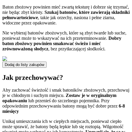
Baton zbożowy powinien mieć zwartą teksturę i dobrze się trzymać,
nie będąc zbyt kleisty.
Szukaj batonów, które zawierają składniki
pełnowartościowe
, takie jak orzechy, nasiona i pełne ziarna,
widoczne przez opakowanie.
Nie wybieraj batonów zbożowych, które są zbyt twarde lub suche,
ponieważ może to wskazywać na ich przeterminowanie.
Dobry
baton zbożowy powinien smakować świeżo i mieć
zrównoważoną słodycz
, bez przytłaczającej słodkości.
Dodaj do listy zakupów
Jak przechowywać?
Aby zachować świeżość i smak batoników zbożowych, przechowuj
je w chłodnym i suchym miejscu.
Zostaw je w oryginalnym
opakowaniu
lub przenieś do szczelnego pojemnika. Przy
odpowiednim przechowywaniu batony mogą być dobre przez
6-8
miesięcy
Unikaj umieszczania ich w ciepłych miejscach, ponieważ ciepło
może sprawić, że batony będą lepkie lub się roztopią. Wilgotność
również może wpłynąć na ich konsystencję.
Upewnij się, że są w