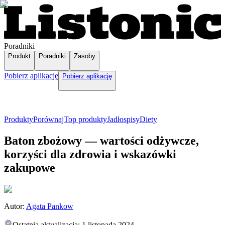
Poradniki
Produkt
Poradniki
Zasoby
Pobierz aplikację
Pobierz aplikację
Produkty
Porównaj
Top produkty
Jadłospisy
Diety
Baton zbożowy — wartości odżywcze,
korzyści dla zdrowia i wskazówki
zakupowe
Autor:
Agata Pankow
Ostatnia aktualizacja:
1 listopada 2024