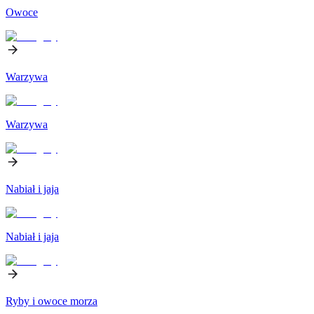
Owoce
Warzywa
Warzywa
Nabiał i jaja
Nabiał i jaja
Ryby i owoce morza