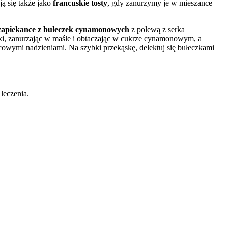
ją się także jako
francuskie tosty
, gdy zanurzymy je w mieszance
zapiekance z bułeczek cynamonowych
z polewą z serka
łki, zanurzając w maśle i obtaczając w cukrze cynamonowym, a
owymi nadzieniami. Na szybki przekąskę, delektuj się bułeczkami
 leczenia.