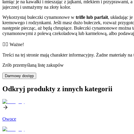
łamiąc je na kawałki i mieszając z jajkami, mlekiem i przyprawami, a
jajecznej i usmażymy na złoty kolor.
Wykorzystaj bułeczki cynamonowe w
trifle lub parfait
, układając j
kremowego i rodzynkami. Jeśli masz dużo bułeczek, rozważ przygo
następnie piecząc, aż będą chrupiące. Bułeczki cynamonowe można t
cynamonowymi z polewą czekoladową lub karmelową, albo podawaj 
👨‍⚕️️ Ważne!
Treści na tej stronie mają charakter informacyjny. Żadne materiały na 
Zrób przemyślaną listę zakupów
Darmowy dostęp
Odkryj produkty z innych kategorii
Owoce