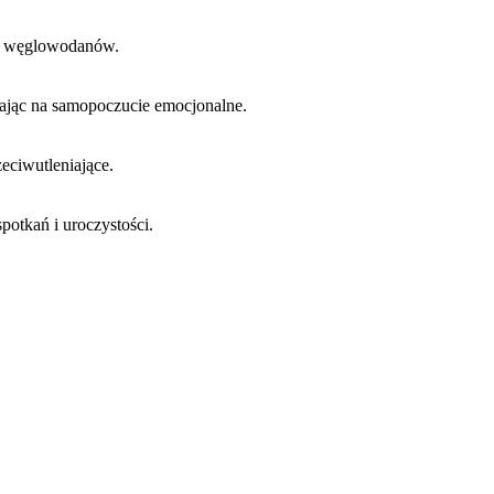
 i węglowodanów.
ając na samopoczucie emocjonalne.
eciwutleniające.
spotkań i uroczystości.