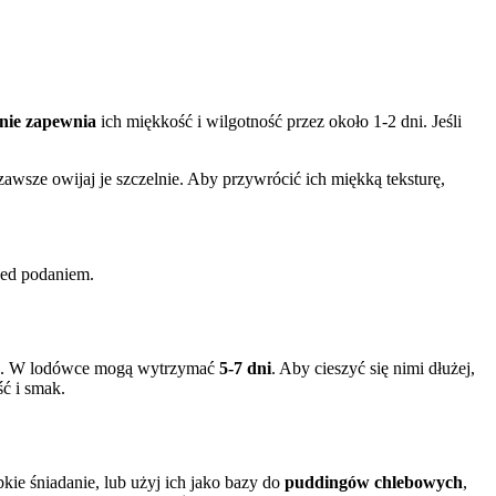
nie zapewnia
ich miękkość i wilgotność przez około 1-2 dni. Jeśli
zawsze owijaj je szczelnie. Aby przywrócić ich miękką teksturę,
zed podaniem.
ku. W lodówce mogą wytrzymać
5-7 dni
. Aby cieszyć się nimi dłużej,
ć i smak.
ie śniadanie, lub użyj ich jako bazy do
puddingów chlebowych
,