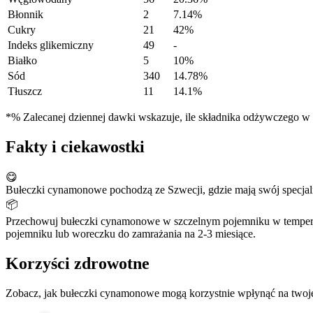
Błonnik
2
7.14%
Cukry
21
42%
Indeks glikemiczny
49
-
Białko
5
10%
Sód
340
14.78%
Tłuszcz
11
14.1%
*% Zalecanej dziennej dawki wskazuje, ile składnika odżywczego w po
Fakty i ciekawostki
😋
Bułeczki cynamonowe pochodzą ze Szwecji, gdzie mają swój specja
📦
Przechowuj bułeczki cynamonowe w szczelnym pojemniku w temperat
pojemniku lub woreczku do zamrażania na 2-3 miesiące.
Korzyści zdrowotne
Zobacz, jak bułeczki cynamonowe mogą korzystnie wpłynąć na twoje 