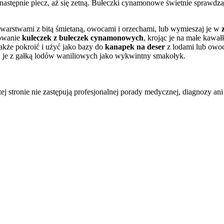
 następnie piecz, aż się zetną. Bułeczki cynamonowe świetnie sprawdza
e warstwami z bitą śmietaną, owocami i orzechami, lub wymieszaj je w
towanie
kuleczek z bułeczek cynamonowych
, krojąc je na małe kawa
akże pokroić i użyć jako bazy do
kanapek na deser
z lodami lub owoc
je z gałką lodów waniliowych jako wykwintny smakołyk.
tej stronie nie zastępują profesjonalnej porady medycznej, diagnozy ani