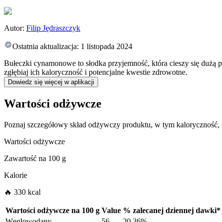
Autor:
Filip Jędraszczyk
Ostatnia aktualizacja:
1 listopada 2024
Bułeczki cynamonowe to słodka przyjemność, która cieszy się dużą p
zgłębiaj ich kaloryczność i potencjalne kwestie zdrowotne.
Dowiedz się więcej w aplikacji
Wartości odżywcze
Poznaj szczegółowy skład odżywczy produktu, w tym kaloryczność,
Wartości odżywcze
Zawartość na
100 g
Kalorie
🔥 330 kcal
Wartości odżywcze na
100 g
Value
%
zalecanej dziennej dawki
*
Węglowodany
56
20.36%