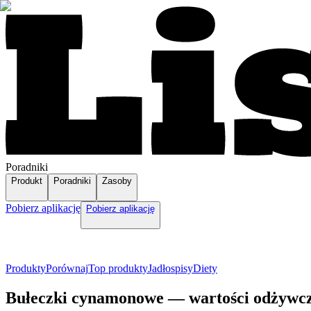
Poradniki
Produkt
Poradniki
Zasoby
Pobierz aplikację
Pobierz aplikację
Produkty
Porównaj
Top produkty
Jadłospisy
Diety
Bułeczki cynamonowe — wartości odżywcze