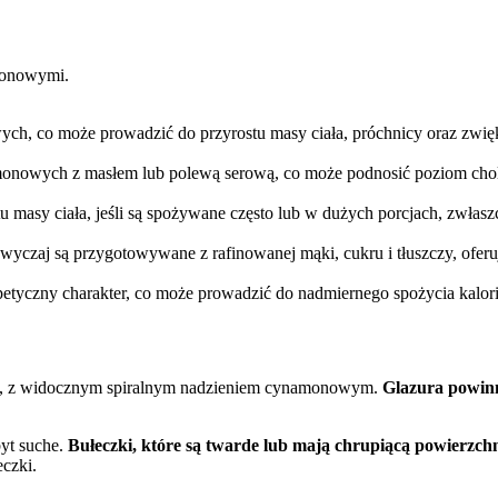
monowymi.
h, co może prowadzić do przyrostu masy ciała, próchnicy oraz zwię
monowych z masłem lub polewą serową, co może podnosić poziom chole
tu masy ciała, jeśli są spożywane często lub w dużych porcjach, zwłasz
czaj są przygotowywane z rafinowanej mąki, cukru i tłuszczy, oferuj
petyczny charakter, co może prowadzić do nadmiernego spożycia kalorii,
łt, z widocznym spiralnym nadzieniem cynamonowym.
Glazura powin
byt suche.
Bułeczki, które są twarde lub mają chrupiącą powierzchn
eczki.