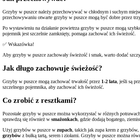
Grzyby w puszce należy przechowywać w chłodnym i suchym miejs
przechowywaniu otwarte grzyby w puszce mogą być dobre przez trzy
Po wystawieniu na działanie powietrza grzyby w puszce mogą szybko 
pojemnik jest szczelnie zamknięty, pomaga zachować ich świeżość.
✅ Wskazówka!
Aby grzyby w puszce zachowały świeżość i smak, warto dodać szczypt
Jak długo zachowuje świeżość?
Grzyby w puszce mogą zachować trwałość przez
1-2 lata
, jeśli są 
szczelnego pojemnika, aby zachować ich świeżość.
Co zrobić z resztkami?
Pozostałe grzyby w puszce można wykorzystać w różnych potrawach
sprawdzą się również w
smażonkach
, gdzie dodają bogatego, ziemi
Użyj grzybów w puszce w
zupach
, takich jak zupa krem z grzybów,
grzybów
z bułką tartą, serem i ziołami. Grzyby w puszce można ró