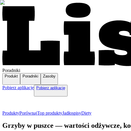
Poradniki
Produkt
Poradniki
Zasoby
Pobierz aplikację
Pobierz aplikację
Produkty
Porównaj
Top produkty
Jadłospisy
Diety
Grzyby w puszce — wartości odżywcze, ko