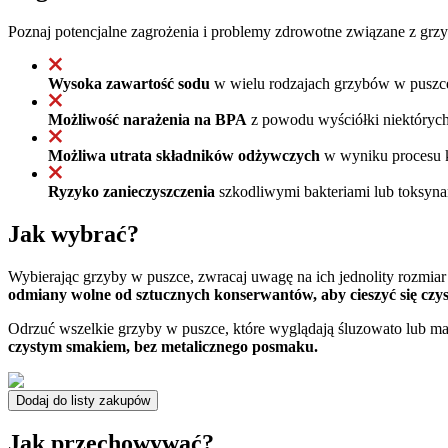
Poznaj potencjalne zagrożenia i problemy zdrowotne związane z grz
Wysoka zawartość sodu
w wielu rodzajach grzybów w puszce
Możliwość narażenia na BPA
z powodu wyściółki niektórych 
Możliwa utrata składników odżywczych
w wyniku procesu k
Ryzyko zanieczyszczenia
szkodliwymi bakteriami lub toksynam
Jak wybrać?
Wybierając grzyby w puszce, zwracaj uwagę na ich jednolity rozmiar
odmiany wolne od sztucznych konserwantów, aby cieszyć się czy
Odrzuć wszelkie grzyby w puszce, które wyglądają śluzowato lub mają
czystym smakiem, bez metalicznego posmaku.
Dodaj do listy zakupów
Jak przechowywać?