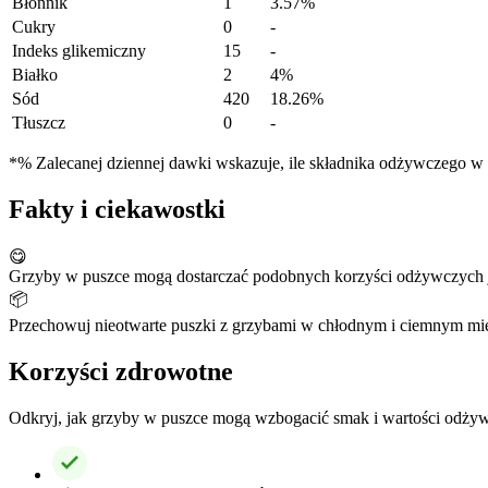
Błonnik
1
3.57%
Cukry
0
-
Indeks glikemiczny
15
-
Białko
2
4%
Sód
420
18.26%
Tłuszcz
0
-
*% Zalecanej dziennej dawki wskazuje, ile składnika odżywczego w po
Fakty i ciekawostki
😋
Grzyby w puszce mogą dostarczać podobnych korzyści odżywczych j
📦
Przechowuj nieotwarte puszki z grzybami w chłodnym i ciemnym miejs
Korzyści zdrowotne
Odkryj, jak grzyby w puszce mogą wzbogacić smak i wartości odżyw