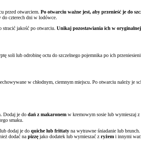
cu przed otwarciem.
Po otwarciu ważne jest, aby przenieść je do sz
 do czterech dni w lodówce.
stracić jakość po otwarciu.
Unikaj pozostawiania ich w oryginalnej
ę soli lub odrobinę octu do szczelnego pojemnika po ich przeniesieni
przechowywane w chłodnym, ciemnym miejscu. Po otwarciu należy je sc
. Dodaj je do
dań z makaronem
w kremowym sosie lub wymieszaj z
stego smaku.
 lub dodaj je do
quiche lub frittaty
na wytrawne śniadanie lub brunch.
wnież dodać na
pizzę
jako dodatek lub wymieszać z
ryżem
i innymi war