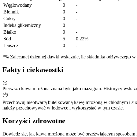
Węglowodany
0
-
Błonnik
0
-
Cukry
0
-
Indeks glikemiczny
0
-
Białko
0
-
Sód
5
0.22%
Tłuszcz
0
-
*% Zalecanej dziennej dawki wskazuje, ile składnika odżywczego w po
Fakty i ciekawostki
😋
Pierwsza kawa mrożona znana była jako mazagran. Historycy wskazuj
📦
Przechowuj nieotwartą butelkowaną kawę mrożoną w chłodnym i suc
należy przechowywać w lodówce i wykorzystać w tym czasie.
Korzyści zdrowotne
Dowiedz się, jak kawa mrożona może być orzeźwiającym sposobem na