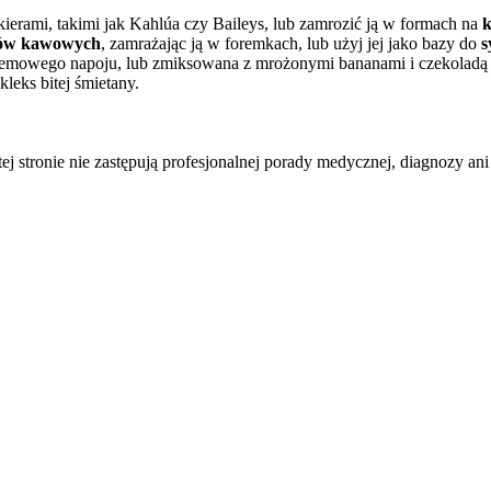
kierami, takimi jak Kahlúa czy Baileys, lub zamrozić ją w formach na
k
ów kawowych
, zamrażając ją w foremkach, lub użyj jej jako bazy do
s
kremowego napoju, lub zmiksowana z mrożonymi bananami i czekoladą
leks bitej śmietany.
tej stronie nie zastępują profesjonalnej porady medycznej, diagnozy ani