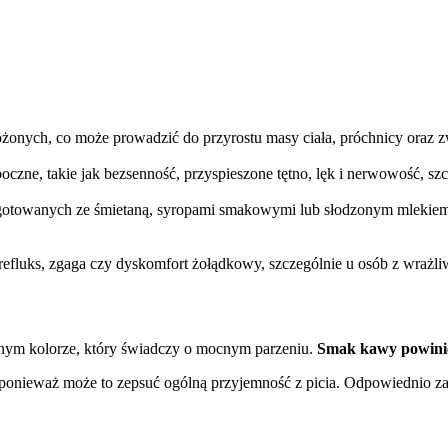
nych, co może prowadzić do przyrostu masy ciała, próchnicy oraz z
czne, takie jak bezsenność, przyspieszone tętno, lęk i nerwowość, szc
otowanych ze śmietaną, syropami smakowymi lub słodzonym mlekiem, c
k refluks, zgaga czy dyskomfort żołądkowy, szczególnie u osób z wraż
nym kolorze, który świadczy o mocnym parzeniu.
Smak kawy powinie
a, ponieważ może to zepsuć ogólną przyjemność z picia. Odpowiednio 