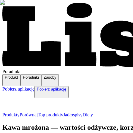
Poradniki
Produkt
Poradniki
Zasoby
Pobierz aplikację
Pobierz aplikację
Produkty
Porównaj
Top produkty
Jadłospisy
Diety
Kawa mrożona — wartości odżywcze, korz