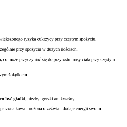
większonego ryzyka cukrzycy przy częstym spożyciu.
zególnie przy spożyciu w dużych ilościach.
o może przyczyniać się do przyrostu masy ciała przy częstym
liwym żołądkiem.
n być gładki
, niezbyt gorzki ani kwaśny.
zaparzona kawa mrożona orzeźwia i dodaje energii swoim