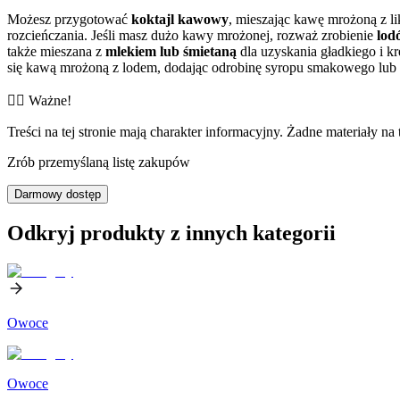
Możesz przygotować
koktajl kawowy
, mieszając kawę mrożoną z li
rozcieńczania. Jeśli masz dużo kawy mrożonej, rozważ zrobienie
lod
także mieszana z
mlekiem lub śmietaną
dla uzyskania gładkiego i 
się kawą mrożoną z lodem, dodając odrobinę syropu smakowego lub k
👨‍⚕️️ Ważne!
Treści na tej stronie mają charakter informacyjny. Żadne materiały na 
Zrób przemyślaną listę zakupów
Darmowy dostęp
Odkryj produkty z innych kategorii
Owoce
Owoce