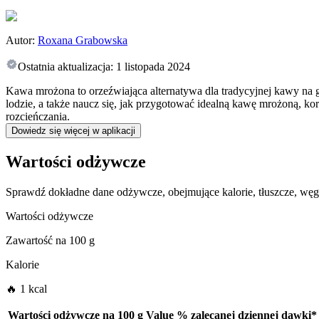
Autor:
Roxana Grabowska
Ostatnia aktualizacja:
1 listopada 2024
Kawa mrożona to orzeźwiająca alternatywa dla tradycyjnej kawy na gor
lodzie, a także naucz się, jak przygotować idealną kawę mrożoną, k
rozcieńczania.
Dowiedz się więcej w aplikacji
Wartości odżywcze
Sprawdź dokładne dane odżywcze, obejmujące kalorie, tłuszcze, wę
Wartości odżywcze
Zawartość na
100 g
Kalorie
🔥 1 kcal
Wartości odżywcze na
100 g
Value
%
zalecanej dziennej dawki
*