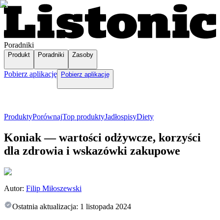
Poradniki
Produkt
Poradniki
Zasoby
Pobierz aplikację
Pobierz aplikację
Produkty
Porównaj
Top produkty
Jadłospisy
Diety
Koniak — wartości odżywcze, korzyści
dla zdrowia i wskazówki zakupowe
Autor:
Filip Miłoszewski
Ostatnia aktualizacja:
1 listopada 2024