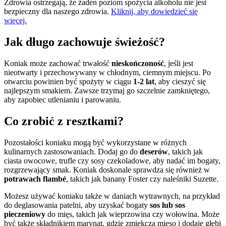
Zdrowia ostrzegają, że żaden poziom spożycia alkoholu nie jest
bezpieczny dla naszego zdrowia.
Kliknij, aby dowiedzieć się
więcej.
Jak długo zachowuje świeżość?
Koniak może zachować trwałość
nieskończoność
, jeśli jest
nieotwarty i przechowywany w chłodnym, ciemnym miejscu. Po
otwarciu powinien być spożyty w ciągu
1-2 lat
, aby cieszyć się
najlepszym smakiem. Zawsze trzymaj go szczelnie zamkniętego,
aby zapobiec utlenianiu i parowaniu.
Co zrobić z resztkami?
Pozostałości koniaku mogą być wykorzystane w różnych
kulinarnych zastosowaniach. Dodaj go do
deserów
, takich jak
ciasta owocowe, trufle czy sosy czekoladowe, aby nadać im bogaty,
rozgrzewający smak. Koniak doskonale sprawdza się również w
potrawach flambé
, takich jak banany Foster czy naleśniki Suzette.
Możesz używać koniaku także w daniach wytrawnych, na przykład
do deglasowania patelni, aby uzyskać bogaty
sos lub sos
pieczeniowy
do mięs, takich jak wieprzowina czy wołowina. Może
być także składnikiem marynat, gdzie zmiękcza mięso i dodaje głębi