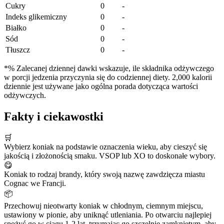
Cukry
0
-
Indeks glikemiczny
0
-
Białko
0
-
Sód
0
-
Tłuszcz
0
-
*% Zalecanej dziennej dawki wskazuje, ile składnika odżywczego
w porcji jedzenia przyczynia się do codziennej diety. 2,000 kalorii
dziennie jest używane jako ogólna porada dotycząca wartości
odżywczych.
Fakty i ciekawostki
🛒
Wybierz koniak na podstawie oznaczenia wieku, aby cieszyć się
jakością i złożonością smaku. VSOP lub XO to doskonałe wybory.
😋
Koniak to rodzaj brandy, który swoją nazwę zawdzięcza miastu
Cognac we Francji.
📦
Przechowuj nieotwarty koniak w chłodnym, ciemnym miejscu,
ustawiony w pionie, aby uniknąć utleniania. Po otwarciu najlepiej
spożyć go w ciągu 1-2 lat, trzymając go szczelnie zamkniętym, aby