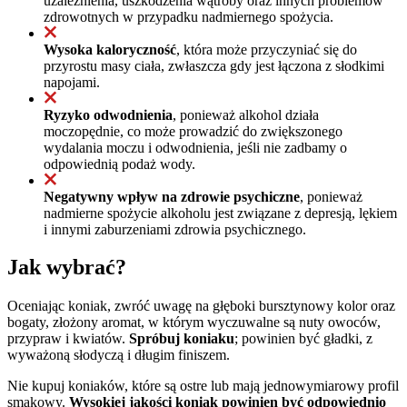
uzależnienia, uszkodzenia wątroby oraz innych problemów
zdrowotnych w przypadku nadmiernego spożycia.
Wysoka kaloryczność
, która może przyczyniać się do
przyrostu masy ciała, zwłaszcza gdy jest łączona z słodkimi
napojami.
Ryzyko odwodnienia
, ponieważ alkohol działa
moczopędnie, co może prowadzić do zwiększonego
wydalania moczu i odwodnienia, jeśli nie zadbamy o
odpowiednią podaż wody.
Negatywny wpływ na zdrowie psychiczne
, ponieważ
nadmierne spożycie alkoholu jest związane z depresją, lękiem
i innymi zaburzeniami zdrowia psychicznego.
Jak wybrać?
Oceniając koniak, zwróć uwagę na głęboki bursztynowy kolor oraz
bogaty, złożony aromat, w którym wyczuwalne są nuty owoców,
przypraw i kwiatów.
Spróbuj koniaku
; powinien być gładki, z
wyważoną słodyczą i długim finiszem.
Nie kupuj koniaków, które są ostre lub mają jednowymiarowy profil
smakowy.
Wysokiej jakości koniak powinien być odpowiednio