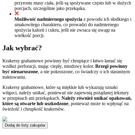
przyrostu masy ciała, jeśli są spożywane często lub w dużych
porcjach, szczególnie jako przekąska.
Możliwość nadmiernego spożycia
z powodu ich słodkiego i
smakowitego charakteru, co prowadzi do nadmiernego
spożycia kalorii i cukru, jeśli nie zwraca się uwagi na
wielkość porcji.
Jak wybrać?
Krakersy grahamowe powinny być chrupiące i łatwo łamać się
wzdłuż perforacji, mając ciepły, miodowy kolor.
Brzegi powinny
być nienaruszone
, a nie pokruszone, co świadczy o ich starannym
traktowaniu.
Krakersy grahamowe, które są miękkie lub wykazują oznaki
wilgoci, należy unikać, ponieważ nie zapewnią pożądanej tekstury
w przepisach ani przekąskach.
Należy również unikać opakowań,
które są otwarte lub uszkodzone
, ponieważ może to wpłynąć na
świeżość i chrupkość krakersów.
Dodaj do listy zakupów