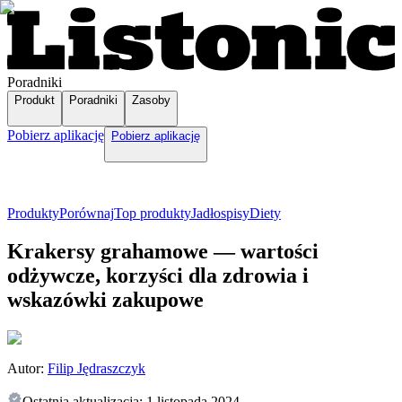
Poradniki
Produkt
Poradniki
Zasoby
Pobierz aplikację
Pobierz aplikację
Produkty
Porównaj
Top produkty
Jadłospisy
Diety
Krakersy grahamowe — wartości
odżywcze, korzyści dla zdrowia i
wskazówki zakupowe
Autor:
Filip Jędraszczyk
Ostatnia aktualizacja:
1 listopada 2024