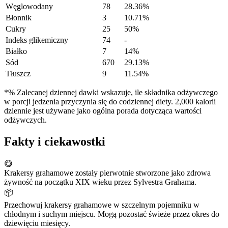
Węglowodany
78
28.36%
Błonnik
3
10.71%
Cukry
25
50%
Indeks glikemiczny
74
-
Białko
7
14%
Sód
670
29.13%
Tłuszcz
9
11.54%
*% Zalecanej dziennej dawki wskazuje, ile składnika odżywczego
w porcji jedzenia przyczynia się do codziennej diety. 2,000 kalorii
dziennie jest używane jako ogólna porada dotycząca wartości
odżywczych.
Fakty i ciekawostki
😋
Krakersy grahamowe zostały pierwotnie stworzone jako zdrowa
żywność na początku XIX wieku przez Sylvestra Grahama.
📦
Przechowuj krakersy grahamowe w szczelnym pojemniku w
chłodnym i suchym miejscu. Mogą pozostać świeże przez okres do
dziewięciu miesięcy.