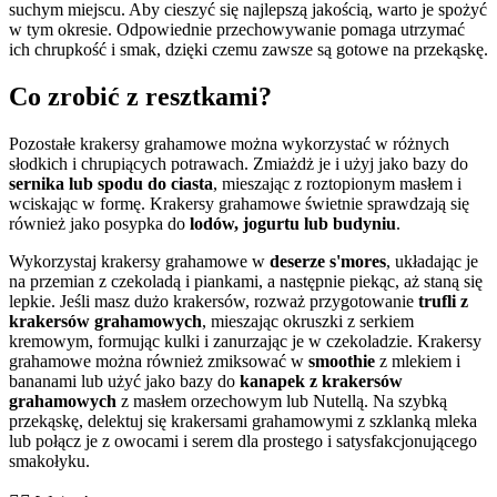
suchym miejscu. Aby cieszyć się najlepszą jakością, warto je spożyć
w tym okresie. Odpowiednie przechowywanie pomaga utrzymać
ich chrupkość i smak, dzięki czemu zawsze są gotowe na przekąskę.
Co zrobić z resztkami?
Pozostałe krakersy grahamowe można wykorzystać w różnych
słodkich i chrupiących potrawach. Zmiażdż je i użyj jako bazy do
sernika lub spodu do ciasta
, mieszając z roztopionym masłem i
wciskając w formę. Krakersy grahamowe świetnie sprawdzają się
również jako posypka do
lodów, jogurtu lub budyniu
.
Wykorzystaj krakersy grahamowe w
deserze s'mores
, układając je
na przemian z czekoladą i piankami, a następnie piekąc, aż staną się
lepkie. Jeśli masz dużo krakersów, rozważ przygotowanie
trufli z
krakersów grahamowych
, mieszając okruszki z serkiem
kremowym, formując kulki i zanurzając je w czekoladzie. Krakersy
grahamowe można również zmiksować w
smoothie
z mlekiem i
bananami lub użyć jako bazy do
kanapek z krakersów
grahamowych
z masłem orzechowym lub Nutellą. Na szybką
przekąskę, delektuj się krakersami grahamowymi z szklanką mleka
lub połącz je z owocami i serem dla prostego i satysfakcjonującego
smakołyku.